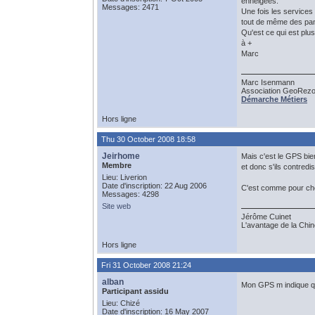
enneigées.
Messages: 2471
Une fois les services
tout de même des pann
Qu'est ce qui est plu
à +
Marc
Marc Isenmann
Association GeoRezo
Démarche Métiers
Hors ligne
Thu 30 October 2008 18:58
Jeirhome
Mais c'est le GPS bien
Membre
et donc s'ils contred
Lieu: Liverion
Date d'inscription: 22 Aug 2006
C'est comme pour cher
Messages: 4298
Site web
Jérôme Cuinet
L'avantage de la Chine
Hors ligne
Fri 31 October 2008 21:24
alban
Mon GPS m indique qu
Participant assidu
Lieu: Chizé
Date d'inscription: 16 May 2007