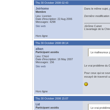
Thu 30 October 2008 02:43
Jeirhome
Dans le même sujet,
Membre
Lieu: Liverion
Dernière modificatio
Date d'inscription: 22 Aug 2006
Messages: 4298
Site web
Jérôme Cuinet
L'avantage de la Chine
Hors ligne
Thu 30 October 2008 08:14
alban
Participant assidu
Le malheureux p
Lieu: Chizé
Date d'inscription: 16 May 2007
Messages: 156
Le vrai problème du G
Site web
Pour ceux qui se sou
essayé de traversé u
Hors ligne
Thu 30 October 2008 15:07
Lid
Participant assidu
Le vrai problème