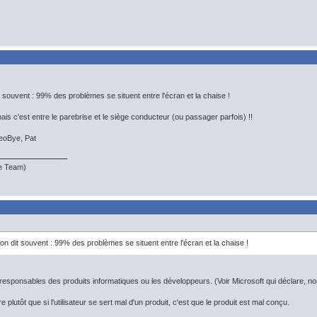
t souvent : 99% des problèmes se situent entre l'écran et la chaise !
is c'est entre le parebrise et le siège conducteur (ou passager parfois) !!
eoBye, Pat
te Team)
on dit souvent : 99% des problèmes se situent entre l'écran et la chaise !
 responsables des produits informatiques ou les développeurs. (Voir Microsoft qui déclare, non
re plutôt que si l'utilisateur se sert mal d'un produit, c'est que le produit est mal conçu.