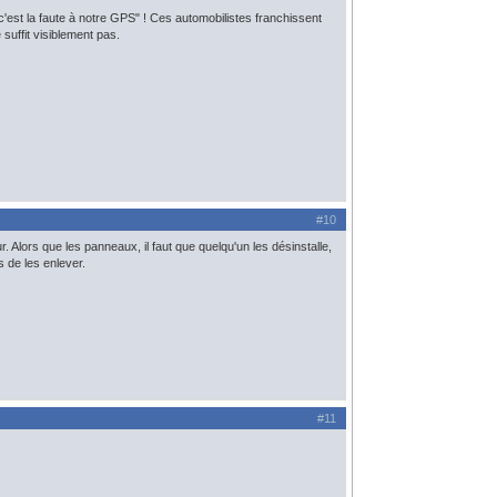
c'est la faute à notre GPS" ! Ces automobilistes franchissent
suffit visiblement pas.
#10
 Alors que les panneaux, il faut que quelqu'un les désinstalle,
s de les enlever.
#11