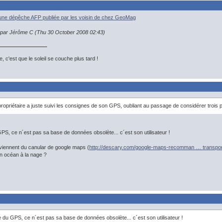
une dépêche AFP publiée par les voisin de chez GeoMag
n par Jérôme C (Thu 30 October 2008 02:43)
, c'est que le soleil se couche plus tard !
ropriétaire a juste suivi les consignes de son GPS, oubliant au passage de considérer troi
PS, ce n´est pas sa base de données obsolète... c´est son utilisateur !
viennent du canular de google maps (
http://descary.com/google-maps-recomman … transpor
n océan à la nage ?
 du GPS, ce n´est pas sa base de données obsolète... c´est son utilisateur !