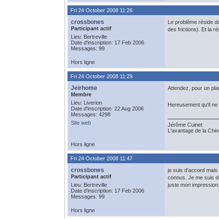
Fri 24 October 2008 11:26
crossbones
Le problème réside dan
Participant actif
des frictions). Et la 
Lieu: Bertreville
Date d'inscription: 17 Feb 2006
Messages: 99
Hors ligne
Fri 24 October 2008 11:29
Jeirhome
Attendez, pour un plan
Membre
Lieu: Liverion
Hereusement qu'il ne su
Date d'inscription: 22 Aug 2006
Messages: 4298
Site web
Jérôme Cuinet
L'avantage de la Chine
Hors ligne
Fri 24 October 2008 11:47
crossbones
je suis d'accord mais
Participant actif
connus. Je me suis dej
Lieu: Bertreville
juste mon impression
Date d'inscription: 17 Feb 2006
Messages: 99
Hors ligne