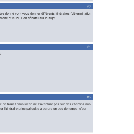
#3
raire donné vont vous donner différents itinéraires (détermination
wallone et le MET on débattu sur le sujet.
#4
S.
#5
fic de transit "non local" ne s'aventure pas sur des chemins non
 l'itinéraire principal quitte à perdre un peu de temps. c'est