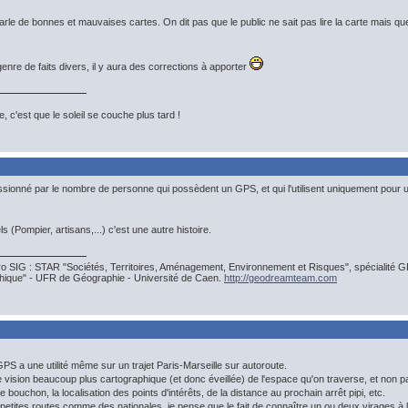
rle de bonnes et mauvaises cartes. On dit pas que le public ne sait pas lire la carte mais que 
 genre de faits divers, il y aura des corrections à apporter
, c'est que le soleil se couche plus tard !
sionné par le nombre de personne qui possèdent un GPS, et qui l'utilisent uniquement pour un t
s (Pompier, artisans,...) c'est une autre histoire.
Pro SIG : STAR "Sociétés, Territoires, Aménagement, Environnement et Risques", spécialité
phique" - UFR de Géographie - Université de Caen.
http://geodreamteam.com
GPS a une utilité même sur un trajet Paris-Marseille sur autoroute.
 vision beaucoup plus cartographique (et donc éveillée) de l'espace qu'on traverse, et non pas
de bouchon, la localisation des points d'intérêts, de la distance au prochain arrêt pipi, etc.
petites routes comme des nationales, je pense que le fait de connaître un ou deux virages à l'