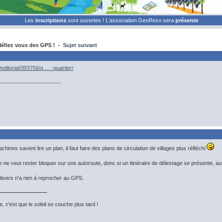
Les
inscriptions
sont ouvertes ! L'association GeoRezo sera
présente
éfiez vous des GPS ! -
Sujet suivant
editorial/393756/q … -quartier/
-------------------------------
hines savent lire un plan, il faut faire des plans de circulation de villages plus réfléchi
 ne veut rester bloquer sur une autoroute, donc si un itinéraire de délestage se présente, au
 divers n'a rien à reprocher au GPS.
, c'est que le soleil se couche plus tard !