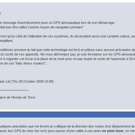
!
le message d'avertissement pour un GPS aéronautique lors de son démarrage :
oit pas être utilisé comme moyen de navigation primaire"
n'est qu'un côté de l'utilisation de ces systèmes, ils nécessitent aussi une certaine culture, a
mplifient.
oblèmes provient du fait que cette technologie est livré en pâture sans aucune précaution a
pects nocifs de ces appareils. Ne vous détrompez pas, je suis formateur sur les GPS aéronauti
 à regarder cet écran à la place de la route pour ne pas louper la sortie de l'autoroute à 50
ve de ces "faits divers routiers"...
 par Lid (Thu 30 October 2008 15:08)
égère de l'Armée de Terre
uelques anecdotes que me livrent un collègue de la direction des routes d'un département d
(avec leur GPS de chez feu vert) pour passer d'une vallée à une autre
en plein hiver
, se re