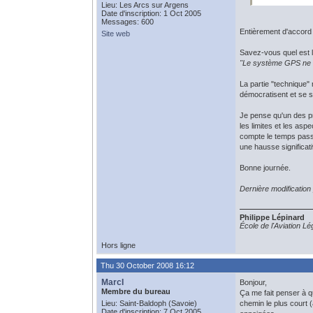
Lieu: Les Arcs sur Argens
Date d'inscription: 1 Oct 2005
Messages: 600
Entièrement d'accord 
Site web
Savez-vous quel est 
"Le système GPS ne d
La partie "technique" 
démocratisent et se si
Je pense qu'un des pr
les limites et les as
compte le temps passé
une hausse significati
Bonne journée.
Dernière modification
Philippe Lépinard
École de l'Aviation L
Hors ligne
Thu 30 October 2008 16:12
MarcI
Bonjour,
Membre du bureau
Ça me fait penser à q
Lieu: Saint-Baldoph (Savoie)
chemin le plus court 
Date d'inscription: 7 Oct 2005