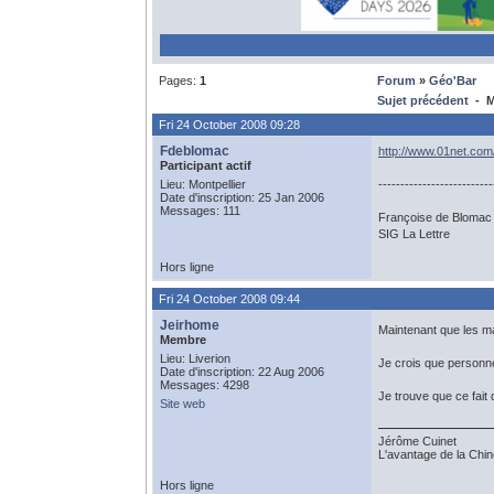
Pages:
1
Forum
»
Géo'Bar
Sujet précédent
- M
Fri 24 October 2008 09:28
Fdeblomac
http://www.01net.com/
Participant actif
Lieu: Montpellier
--------------------------
Date d'inscription: 25 Jan 2006
Messages: 111
Françoise de Blomac
SIG La Lettre
Hors ligne
Fri 24 October 2008 09:44
Jeirhome
Maintenant que les mac
Membre
Lieu: Liverion
Je crois que personne
Date d'inscription: 22 Aug 2006
Messages: 4298
Je trouve que ce fait
Site web
Jérôme Cuinet
L'avantage de la Chine
Hors ligne