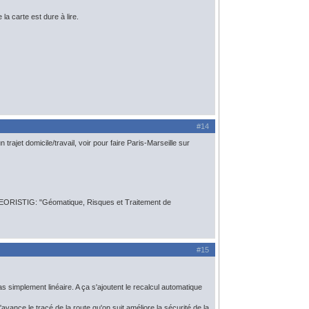
la carte est dure à lire.
#14
rajet domicile/travail, voir pour faire Paris-Marseille sur
 GEORISTIG: "Géomatique, Risques et Traitement de
#15
 simplement linéaire. A ça s'ajoutent le recalcul automatique
avance le tracé de la route qu'on suit améliore la sécurité de la