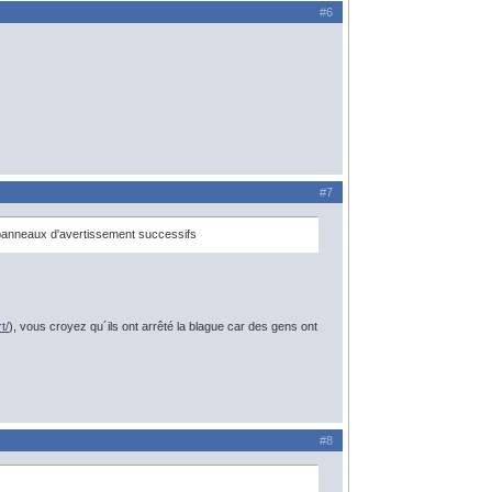
#6
#7
s panneaux d'avertissement successifs
t/
), vous croyez qu´ils ont arrêté la blague car des gens ont
#8