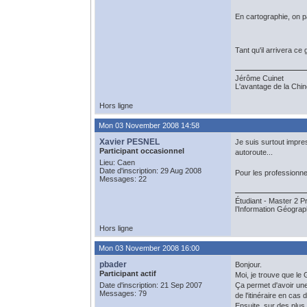
En cartographie, on pa
Tant qu'il arrivera ce
Jérôme Cuinet
L'avantage de la Chine
Hors ligne
Mon 03 November 2008 14:58
Xavier PESNEL
Je suis surtout impres
Participant occasionnel
autoroute...
Lieu: Caen
Date d'inscription: 29 Aug 2008
Pour les professionnel
Messages: 22
Étudiant - Master 2 
l’Information Géogra
Hors ligne
Mon 03 November 2008 16:00
pbader
Bonjour.
Participant actif
Moi, je trouve que le 
Date d'inscription: 21 Sep 2007
Ça permet d'avoir une
Messages: 79
de l'itinéraire en cas 
Ensuite, sur des plus 