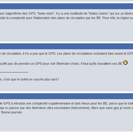
s l'algorithme des GPS, "boite noire". Il y a une multitude de "boites noires" qui sur un itiné
réside la complexité pour l'élaboration des plans de circulation par les BE. Pour info, la région 
 de circulation, il n'y a pas que le GPS. Les plans de circulations existaient bien avant le GP
ffit pas de prendre un GPS pour voir l'itinéraire choisi. Il faut qu'ils travaillent ces BE
, c'est que le soleil se couche plus tard !
 le GPS à introduit une complexité supplémentaire et tant mieux pour les BE. parce que le tra
a vu passer par des itinéraires ultra secondaire (lotissement). Alors que sans gps je reste sur
. Bonne journée