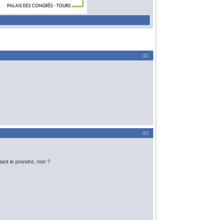
#1
#2
tant le prendre, non ?