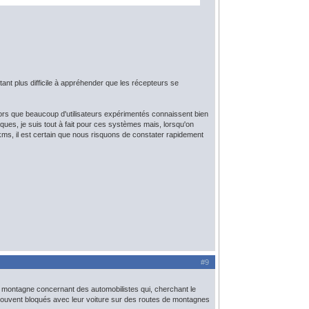
utant plus difficile à appréhender que les récepteurs se
lors que beaucoup d'utilisateurs expérimentés connaissent bien
ques, je suis tout à fait pour ces systèmes mais, lorsqu'on
 kms, il est certain que nous risquons de constater rapidement
#9
e montagne concernant des automobilistes qui, cherchant le
trouvent bloqués avec leur voiture sur des routes de montagnes