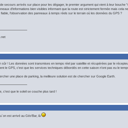
 de secours arrivés sur place pour les dégager, le premier argument qui vient à leur bouche "
eaux d'informations bien visibles informant que la route est strictement fermée mais cela ne 
s fiable, l'observation des panneaux à temps réels sur le terrain où les données du GPS ?
.net
 sûr ! Les données sont transmises en temps réel par satellite et récupérées par le récepteur.
isent le GPS, c'est que les services techniques débordés en cette saison n'ont pas eu le temp
cher une place de parking, la meilleure solution est de chercher sur Google Earth.
, c'est que le soleil se couche plus tard !
´on est arrivé au Géo'Bar, là