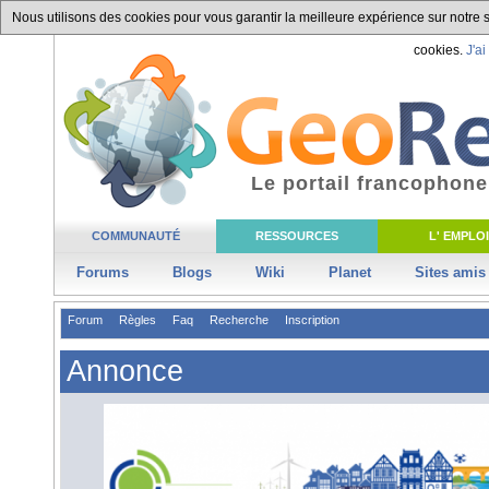
Nous utilisons des cookies pour vous garantir la meilleure expérience sur notre si
cookies.
J'ai
Le portail francophone
COMMUNAUTÉ
RESSOURCES
L' EMPLOI
Forums
Blogs
Wiki
Planet
Sites amis
Forum
Règles
Faq
Recherche
Inscription
Annonce