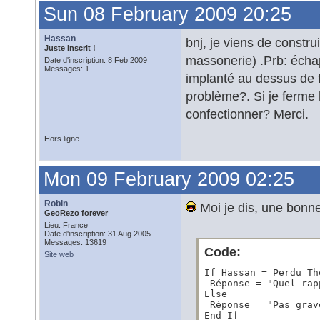
Sun 08 February 2009 20:25
Hassan
bnj, je viens de constr
Juste Inscrit !
massonerie) .Prb: échap
Date d'inscription: 8 Feb 2009
Messages: 1
implanté au dessus de f
problème?. Si je ferme
confectionner? Merci.
Hors ligne
Mon 09 February 2009 02:25
Robin
Moi je dis, une bonne
GeoRezo forever
Lieu: France
Date d'inscription: 31 Aug 2005
Messages: 13619
Code:
Site web
If Hassan = Perdu The
 Réponse = "Quel rap
Else

 Réponse = "Pas grav
End If