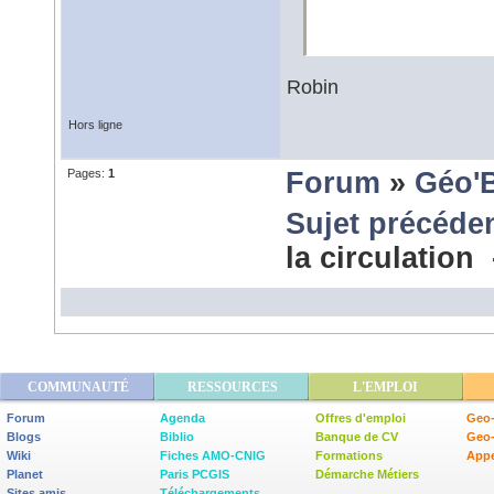
Robin
Hors ligne
Pages:
1
Forum
»
Géo'
Sujet précéde
la circulation
COMMUNAUTÉ
RESSOURCES
L'EMPLOI
Forum
Agenda
Offres d'emploi
Geo-
Blogs
Biblio
Banque de CV
Geo
Wiki
Fiches AMO-CNIG
Formations
Appe
Planet
Paris PCGIS
Démarche Métiers
Sites amis
Téléchargements