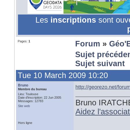
Les
inscriptions
sont ouv
Pages:
1
Forum
»
Géo'
Sujet précéde
Sujet suivant
Tue 10 March 2009 10:20
Bruno
http://georezo.net/for
Membre du bureau
Lieu: Toulouse
Date d'inscription: 22 Jun 2005
Bruno IRATCH
Messages: 12783
Site web
Aidez l'associ
Hors ligne