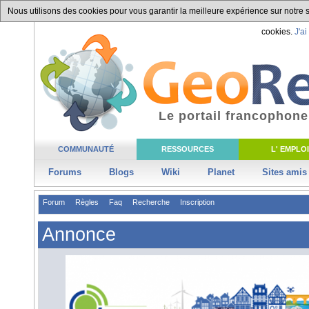
Nous utilisons des cookies pour vous garantir la meilleure expérience sur notre si
cookies.
J'ai
Le portail francophone
COMMUNAUTÉ
RESSOURCES
L' EMPLOI
Forums
Blogs
Wiki
Planet
Sites amis
Forum
Règles
Faq
Recherche
Inscription
Annonce