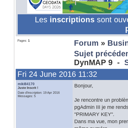
Les
inscriptions
sont ouv
Pages:
1
Forum
»
Busin
Sujet précéde
DynMAP 9 -
Fri 24 June 2016 11:32
mikl84170
Bonjour,
Juste Inscrit !
Date d'inscription: 19 Apr 2016
Messages: 5
Je rencontre un problè
pgAdmin III je me ren
"PRIMARY KEY".
Dans ma vue, mon premie