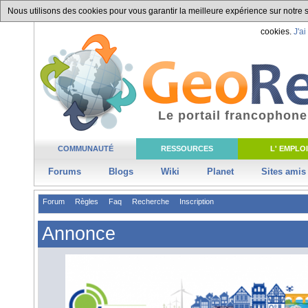
Nous utilisons des cookies pour vous garantir la meilleure expérience sur notre si
cookies.
J'ai
Le portail francophone
COMMUNAUTÉ
RESSOURCES
L' EMPLOI
Forums
Blogs
Wiki
Planet
Sites amis
Forum
Règles
Faq
Recherche
Inscription
Annonce