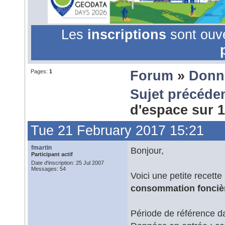
Les
inscriptions
sont ouv
Pages:
1
Forum
»
Donn
Sujet précéde
d'espace sur 
Tue 21 February 2017 15:21
fmartin
Bonjour,
Participant actif
Date d'inscription: 25 Jul 2007
Messages: 54
Voici une petite recett
consommation foncièr
Période de référence d