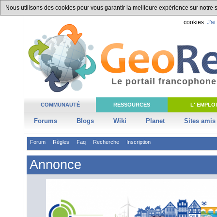
Nous utilisons des cookies pour vous garantir la meilleure expérience sur notre si
cookies.
J'ai
Le portail francophone
COMMUNAUTÉ
RESSOURCES
L' EMPLOI
Forums
Blogs
Wiki
Planet
Sites amis
Forum
Règles
Faq
Recherche
Inscription
Annonce