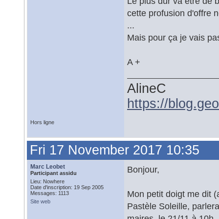
Le plus dur va être de b
cette profusion d'offre 
...
Mais pour ça je vais pa
A +
AlineC
https://blog.ge
Hors ligne
Fri 17 November 2017 10:35
Marc Leobet
Bonjour,
Participant assidu
Lieu: Nowhere
Date d'inscription: 19 Sep 2005
Mon petit doigt me dit (
Messages: 1113
Site web
Pastèle Soleille, parle
maires, le 21/11 à 10h.