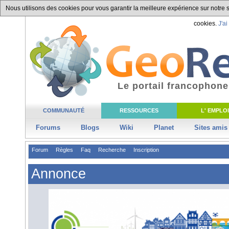
Nous utilisons des cookies pour vous garantir la meilleure expérience sur notre si
cookies.
J'ai
Le portail francophone
COMMUNAUTÉ
RESSOURCES
L' EMPLOI
Forums
Blogs
Wiki
Planet
Sites amis
Forum
Règles
Faq
Recherche
Inscription
Annonce