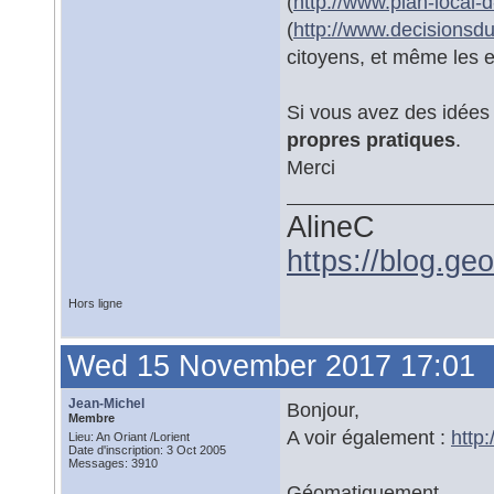
(
http://www.plan-local-
(
http://www.decisionsdu
citoyens, et même les e
Si vous avez des idées 
propres pratiques
.
Merci
AlineC
https://blog.ge
Hors ligne
Wed 15 November 2017 17:01
Jean-Michel
Bonjour,
Membre
A voir également :
http
Lieu: An Oriant /Lorient
Date d'inscription: 3 Oct 2005
Messages: 3910
Géomatiquement