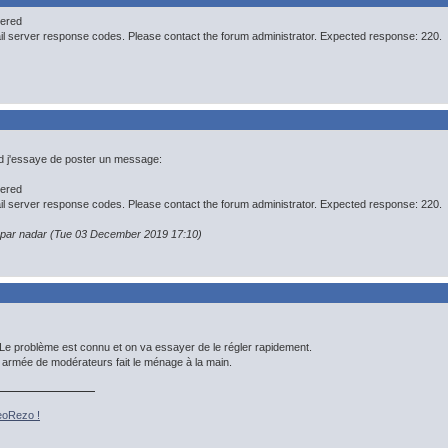
tered
ail server response codes. Please contact the forum administrator. Expected response: 220.
nd j'essaye de poster un message:
tered
ail server response codes. Please contact the forum administrator. Expected response: 220.
n par nadar (Tue 03 December 2019 17:10)
 Le problème est connu et on va essayer de le régler rapidement.
te armée de modérateurs fait le ménage à la main.
eoRezo !