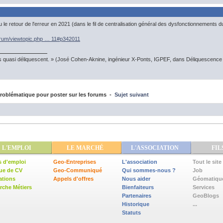
 le retour de l'erreur en 2021 (dans le fil de centralisation général des dysfonctionnements 
forum/viewtopic.php … 11#p342011
s quasi déliquescent. » (José Cohen-Aknine, ingénieur X-Ponts, IGPEF, dans Déliquescence e
oblématique pour poster sur les forums -
Sujet suivant
L'EMPLOI
LE MARCHÉ
L'ASSOCIATION
FIL
s d'emploi
Geo-Entreprises
L'association
Tout le site
ue de CV
Geo-Communiqué
Qui sommes-nous ?
Job
ations
Appels d'offres
Nous aider
Géomatiqu
che Métiers
Bienfaiteurs
Services
Partenaires
GeoBlogs
Historique
...
Statuts