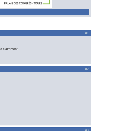
#1
e clairement.
#2
#3