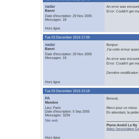
nadar
An error was encoun
Banni
Error: Couldn't get m
Date d'inscription: 29 Nov 2005
Messages: 18
Hors ligne
Tue 03 December 2019 17:09
nadar
Bonjour
Banni
J'ai cette erreur qua
Date d'inscription: 29 Nov 2005
Messages: 18
An error was encoun
Error: Couldn't get m
Dernière modificatio
Hors ligne
Tue 03 December 2019 23:18
PA
Bonsoir,
Membre
Lieu: Paris
Merci pour ce retour.
Date d'inscription: 5 Sep 2005
En attendant, la peti
Messages: 3259
Site web
Pierre-André Le Ny
Aidez l'association G
Hors ligne