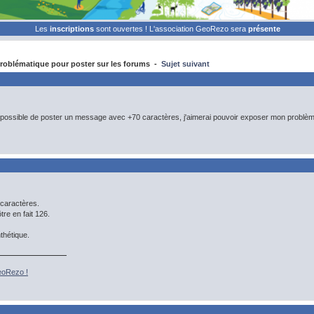
Les
inscriptions
sont ouvertes ! L'association GeoRezo sera
présente
oblématique pour poster sur les forums -
Sujet suivant
 impossible de poster un message avec +70 caractères, j'aimerai pouvoir exposer mon problèm
0 caractères.
re en fait 126.
nthétique.
eoRezo !