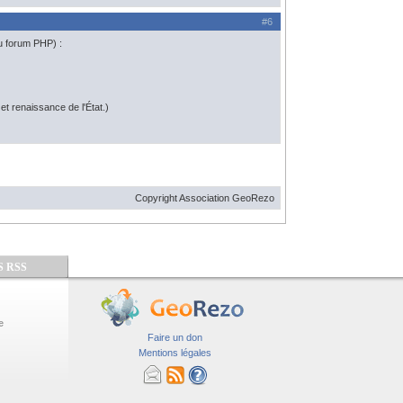
#6
du forum PHP) :
t renaissance de l'État.)
Copyright Association GeoRezo
S RSS
e
Faire un don
Mentions légales