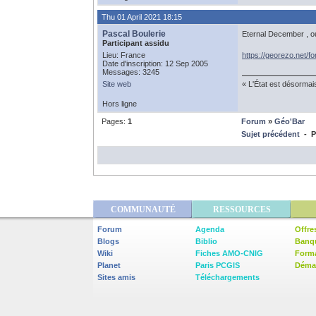
Thu 01 April 2021 18:15
Pascal Boulerie
Eternal December , ou
Participant assidu
Lieu: France
https://georezo.net/
Date d'inscription: 12 Sep 2005
Messages: 3245
Site web
« L'État est désormai
Hors ligne
Pages:
1
Forum
»
Géo'Bar
Sujet précédent
- Pr
COMMUNAUTÉ
RESSOURCES
Forum
Agenda
Offre
Blogs
Biblio
Banq
Wiki
Fiches AMO-CNIG
Form
Planet
Paris PCGIS
Démar
Sites amis
Téléchargements