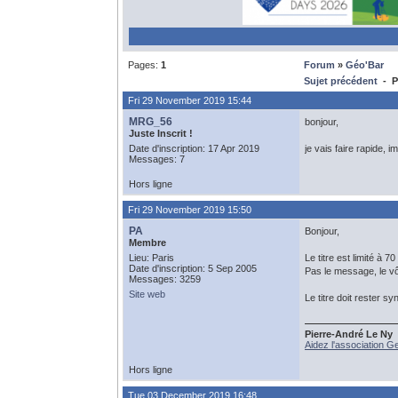
Pages:
1
Forum
»
Géo'Bar
Sujet précédent
- Pr
Fri 29 November 2019 15:44
MRG_56
bonjour,
Juste Inscrit !
Date d'inscription: 17 Apr 2019
je vais faire rapide,
Messages: 7
Hors ligne
Fri 29 November 2019 15:50
PA
Bonjour,
Membre
Lieu: Paris
Le titre est limité à 7
Date d'inscription: 5 Sep 2005
Pas le message, le vôt
Messages: 3259
Site web
Le titre doit rester sy
Pierre-André Le Ny
Aidez l'association G
Hors ligne
Tue 03 December 2019 16:48