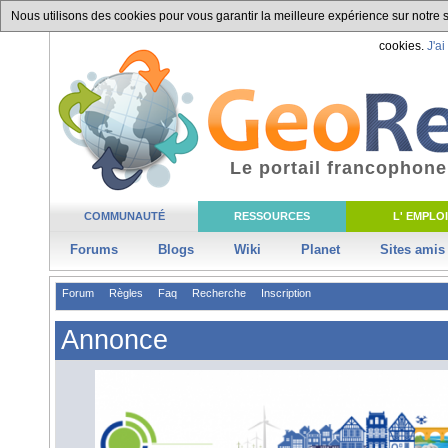
Nous utilisons des cookies pour vous garantir la meilleure expérience sur notre si
cookies.
J'ai
Le portail francophone
COMMUNAUTÉ
RESSOURCES
L' EMPLOI
Forums
Blogs
Wiki
Planet
Sites amis
Forum
Règles
Faq
Recherche
Inscription
Annonce