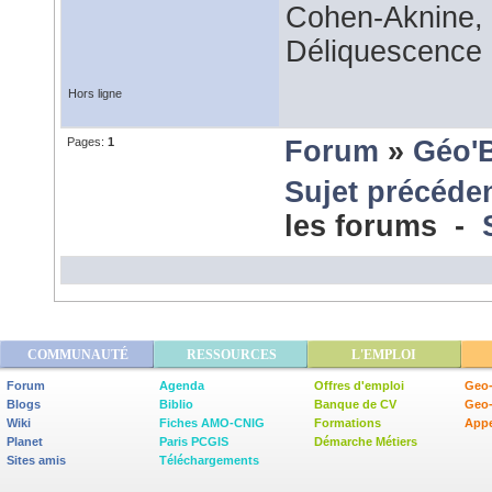
Cohen-Aknine, 
Déliquescence e
Hors ligne
Pages:
1
Forum
»
Géo'
Sujet précéde
les forums -
COMMUNAUTÉ
RESSOURCES
L'EMPLOI
Forum
Agenda
Offres d'emploi
Geo-
Blogs
Biblio
Banque de CV
Geo
Wiki
Fiches AMO-CNIG
Formations
Appe
Planet
Paris PCGIS
Démarche Métiers
Sites amis
Téléchargements