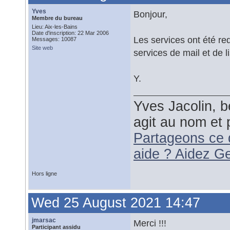
Yves
Bonjour,
Membre du bureau
Lieu: Aix-les-Bains
Date d'inscription: 22 Mar 2006
Les services ont été re
Messages: 10087
Site web
services de mail et de 
Y.
Yves Jacolin, b
agit au nom et 
Partageons ce 
aide ? Aidez G
Hors ligne
Wed 25 August 2021 14:47
jmarsac
Merci !!!
Participant assidu