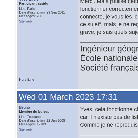
Merci. Mais j'utilise ce
Participant assidu
fonctionner correcteme
Lieu: Paris
Date d'inscription: 29 Sep 2011
connecte, je vous les i
Messages: 280
Site web
ce sujet", mais je ne r
grave, je sais quels suje
Ingénieur géog
École national
Société françai
Hors ligne
Wed 01 March 2023 17:31
Bruno
Yves, cela fonctionne ch
Membre du bureau
car il n'existe pas de l
Lieu: Toulouse
Date d'inscription: 22 Jun 2005
Comme je ne reproduis 
Messages: 12783
Site web