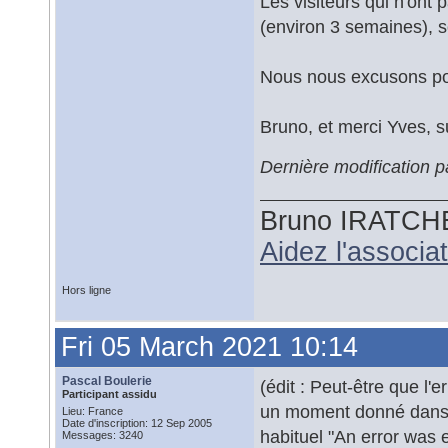
Les visiteurs qui n'ont 
(environ 3 semaines), so
Nous nous excusons po
Bruno, et merci Yves, s
Dernière modification 
Bruno IRATCH
Aidez l'associ
Hors ligne
Fri 05 March 2021 10:14
Pascal Boulerie
(édit : Peut-être que l'
Participant assidu
un moment donné dans 
Lieu: France
Date d'inscription: 12 Sep 2005
habituel "An error was 
Messages: 3240