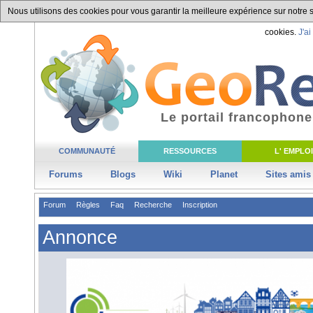
Nous utilisons des cookies pour vous garantir la meilleure expérience sur notre si
cookies.
J'ai
Le portail francophone
COMMUNAUTÉ
RESSOURCES
L' EMPLOI
Forums
Blogs
Wiki
Planet
Sites amis
Forum
Règles
Faq
Recherche
Inscription
Annonce