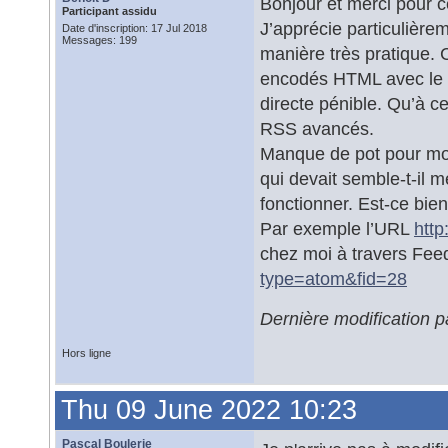
Bonjour et merci pour ce
Participant assidu
J’apprécie particulièrem
Date d'inscription: 17 Jul 2018
Messages: 199
manière très pratique.
encodés HTML avec le pr
directe pénible. Qu’à c
RSS avancés.
Manque de pot pour moi,
qui devait semble-t-il m
fonctionner. Est-ce bie
Par exemple l’URL
htt
chez moi à travers Fe
type=atom&fid=28
Dernière modification 
Hors ligne
Thu 09 June 2022 10:23
Pascal Boulerie