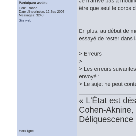
Je n'arrive pas à modif
Participant assidu
être que seul le corps d
Lieu: France
Date d'inscription: 12 Sep 2005
Messages: 3240
Site web
En plus, au début de ma m
essayé de rester dans la
> Erreurs
>
> Les erreurs suivantes
envoyé :
> Le sujet ne peut cont
« L'État est dé
Cohen-Aknine, 
Déliquescence e
Hors ligne