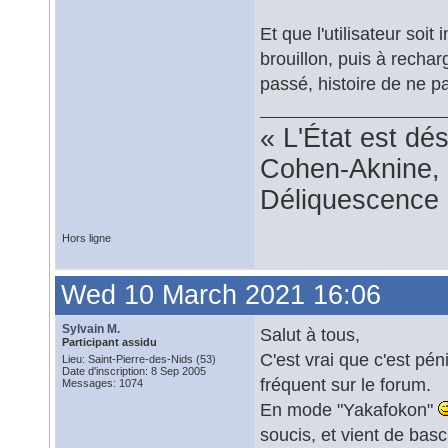
Et que l'utilisateur soi
brouillon, puis à rechar
passé, histoire de ne 
« L'État est dé
Cohen-Aknine, 
Déliquescence e
Hors ligne
Wed 10 March 2021 16:06
Sylvain M.
Salut à tous,
Participant assidu
C'est vrai que c'est pé
Lieu: Saint-Pierre-des-Nids (53)
Date d'inscription: 8 Sep 2005
fréquent sur le forum.
Messages: 1074
En mode "Yakafokon"
soucis, et vient de basc