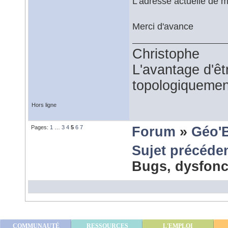
L'adresse actuelle de m
Merci d'avance
Christophe
L'avantage d'êtr
topologiquemen
Hors ligne
Pages:
1
…
3
4
5
6
7
Forum
»
Géo'
Sujet précéde
Bugs, dysfonc
COMMUNAUTÉ
RESSOURCES
L'EMPLOI