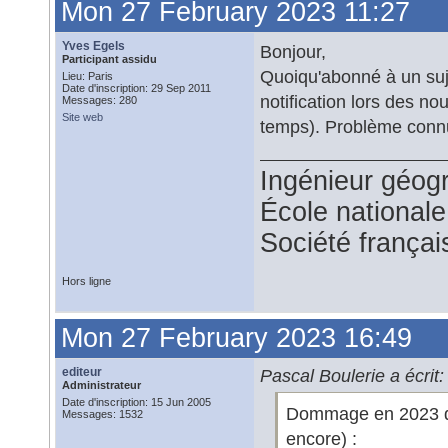
Mon 27 February 2023 11:27
Yves Egels
Bonjour,
Participant assidu
Quoiqu'abonné à un suje
Lieu: Paris
Date d'inscription: 29 Sep 2011
notification lors des no
Messages: 280
Site web
temps). Problème conn
Ingénieur géog
École national
Société françai
Hors ligne
Mon 27 February 2023 16:49
editeur
Pascal Boulerie a écrit:
Administrateur
Date d'inscription: 15 Jun 2005
Dommage en 2023 d'ê
Messages: 1532
encore) :