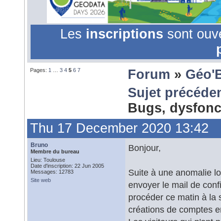
Les
inscriptions
sont ouv
Pages:
1
…
3
4
5
6
7
Forum
»
Géo'
Sujet précéde
Bugs, dysfonc
Thu 17 December 2020 13:42
Bruno
Bonjour,
Membre du bureau
Lieu: Toulouse
Date d'inscription: 22 Jun 2005
Suite à une anomalie lor
Messages: 12783
Site web
envoyer le mail de confi
procéder ce matin à la 
créations de comptes e