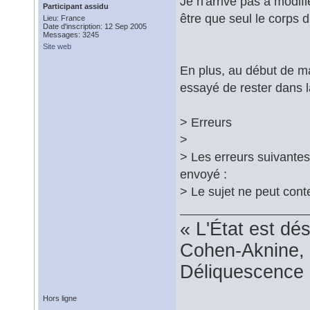
Je n'arrive pas à modif
Participant assidu
être que seul le corps d
Lieu: France
Date d'inscription: 12 Sep 2005
Messages: 3245
Site web
En plus, au début de ma m
essayé de rester dans la
> Erreurs
>
> Les erreurs suivantes
envoyé :
> Le sujet ne peut cont
« L'État est dé
Cohen-Aknine, 
Déliquescence e
Hors ligne