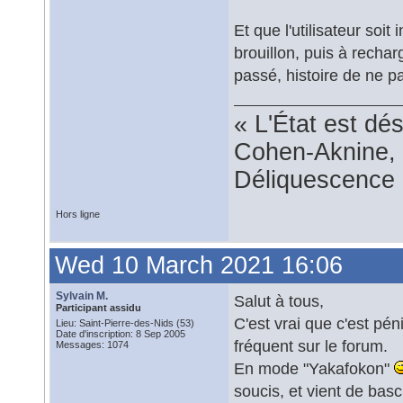
Et que l'utilisateur soi
brouillon, puis à rechar
passé, histoire de ne 
« L'État est dé
Cohen-Aknine, 
Déliquescence e
Hors ligne
Wed 10 March 2021 16:06
Sylvain M.
Salut à tous,
Participant assidu
C'est vrai que c'est pé
Lieu: Saint-Pierre-des-Nids (53)
Date d'inscription: 8 Sep 2005
fréquent sur le forum.
Messages: 1074
En mode "Yakafokon"
soucis, et vient de basc