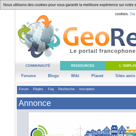
Nous utilisons des cookies pour vous garantir la meilleure expérience sur notre si
cookies.
J'ai
Le portail francophone
COMMUNAUTÉ
RESSOURCES
L' EMPLOI
Forums
Blogs
Wiki
Planet
Sites amis
Forum
Règles
Faq
Recherche
Inscription
Annonce