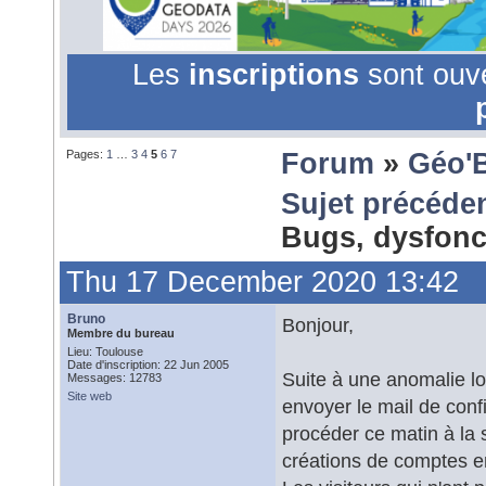
Les
inscriptions
sont ouv
Pages:
1
…
3
4
5
6
7
Forum
»
Géo'
Sujet précéde
Bugs, dysfonc
Thu 17 December 2020 13:42
Bruno
Bonjour,
Membre du bureau
Lieu: Toulouse
Date d'inscription: 22 Jun 2005
Suite à une anomalie lor
Messages: 12783
Site web
envoyer le mail de confi
procéder ce matin à la 
créations de comptes e