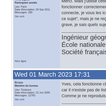
Merci. Mais j'utilise ce
Participant assidu
fonctionner correcteme
Lieu: Paris
Date d'inscription: 29 Sep 2011
connecte, je vous les i
Messages: 280
Site web
ce sujet", mais je ne r
grave, je sais quels suje
Ingénieur géog
École national
Société françai
Hors ligne
Wed 01 March 2023 17:31
Bruno
Yves, cela fonctionne ch
Membre du bureau
car il n'existe pas de l
Lieu: Toulouse
Date d'inscription: 22 Jun 2005
Comme je ne reproduis 
Messages: 12783
Site web