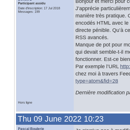
Bonjour et merci pour ce
Participant assidu
J’apprécie particulièrem
Date d'inscription: 17 Jul 2018
Messages: 199
manière très pratique.
encodés HTML avec le pr
directe pénible. Qu’à c
RSS avancés.
Manque de pot pour moi,
qui devait semble-t-il m
fonctionner. Est-ce bie
Par exemple l’URL
htt
chez moi à travers Fe
type=atom&fid=28
Dernière modification 
Hors ligne
Thu 09 June 2022 10:23
Pascal Boulerie