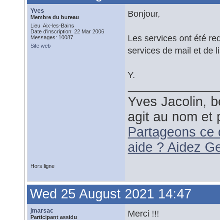
Yves
Bonjour,
Membre du bureau
Lieu: Aix-les-Bains
Date d'inscription: 22 Mar 2006
Les services ont été re
Messages: 10087
Site web
services de mail et de 
Y.
Yves Jacolin, b
agit au nom et 
Partageons ce 
aide ? Aidez G
Hors ligne
Wed 25 August 2021 14:47
jmarsac
Merci !!!
Participant assidu