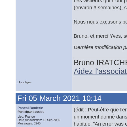
Les visiteurs qui n'ont 
(environ 3 semaines), so
Nous nous excusons po
Bruno, et merci Yves, s
Dernière modification 
Bruno IRATCH
Aidez l'associ
Hors ligne
Fri 05 March 2021 10:14
Pascal Boulerie
(édit : Peut-être que l'
Participant assidu
un moment donné dans 
Lieu: France
Date d'inscription: 12 Sep 2005
habituel "An error was 
Messages: 3245