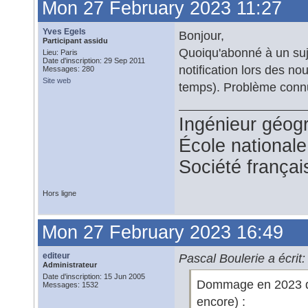
Mon 27 February 2023 11:27
Yves Egels
Bonjour,
Participant assidu
Quoiqu'abonné à un suje
Lieu: Paris
Date d'inscription: 29 Sep 2011
notification lors des no
Messages: 280
Site web
temps). Problème conn
Ingénieur géog
École national
Société françai
Hors ligne
Mon 27 February 2023 16:49
editeur
Pascal Boulerie a écrit:
Administrateur
Date d'inscription: 15 Jun 2005
Dommage en 2023 d'ê
Messages: 1532
encore) :