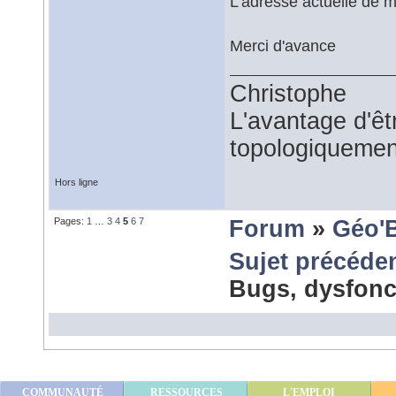
L'adresse actuelle de m
Merci d'avance
Christophe
L'avantage d'êtr
topologiquemen
Hors ligne
Pages:
1
…
3
4
5
6
7
Forum
»
Géo'
Sujet précéde
Bugs, dysfonc
COMMUNAUTÉ
RESSOURCES
L'EMPLOI