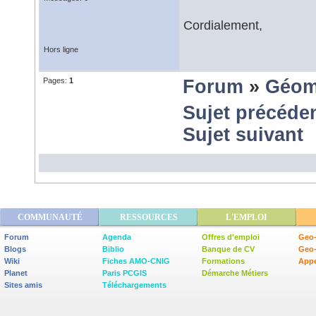
Cordialement,
Hors ligne
Pages:
1
Forum
»
Géom
Sujet précéde
Sujet suivant
COMMUNAUTÉ
RESSOURCES
L'EMPLOI
Forum
Agenda
Offres d'emploi
Geo-
Blogs
Biblio
Banque de CV
Geo
Wiki
Fiches AMO-CNIG
Formations
Appe
Planet
Paris PCGIS
Démarche Métiers
Sites amis
Téléchargements