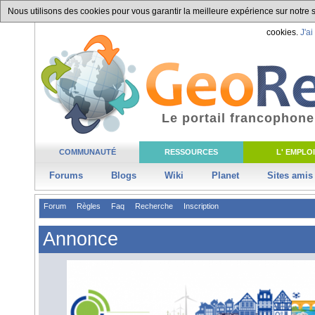
Nous utilisons des cookies pour vous garantir la meilleure expérience sur notre si
cookies.
J'ai
Le portail francophone
COMMUNAUTÉ
RESSOURCES
L' EMPLOI
Forums
Blogs
Wiki
Planet
Sites amis
Forum
Règles
Faq
Recherche
Inscription
Annonce