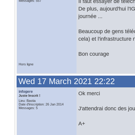
Il faut essayer de télé
Messages: 557
De plus, aujourd'hui l'
journée ...
Beaucoup de gens téléc
cela) et l'infrastructure n
Bon courage
Hors ligne
Wed 17 March 2021 22:22
infogere
Ok merci
Juste Inscrit !
Lieu: Bastia
Date d'inscription: 26 Jan 2014
J'attendrai donc des jou
Messages: 5
A+