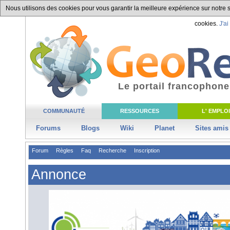
Nous utilisons des cookies pour vous garantir la meilleure expérience sur notre si
cookies.
J'ai
Le portail francophone
COMMUNAUTÉ
RESSOURCES
L' EMPLOI
Forums
Blogs
Wiki
Planet
Sites amis
Forum
Règles
Faq
Recherche
Inscription
Annonce