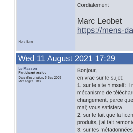
Cordialement
Marc Leobet
https://mens-da
Hors ligne
Wed 11 August 2021 17:29
Le Masson
Bonjour,
Participant assidu
en vrac sur le sujet:
Date d'inscription: 5 Sep 2005
Messages: 183
1. sur le site himself: il
mécanisme de télécharg
changement, parce que j
mal) vous satisfera...
2. sur le fait que la li
produits, j'ai fait remon
3. sur les métadonnées: 