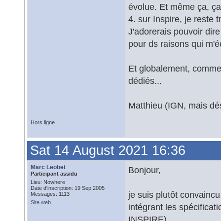
évolue. Et même ça, ça 
4. sur Inspire, je reste 
J'adorerais pouvoir dir
pour ds raisons qui m'é
Et globalement, comme F
dédiés...
Matthieu (IGN, mais dé
Hors ligne
Sat 14 August 2021 16:36
Marc Leobet
Bonjour,
Participant assidu
Lieu: Nowhere
Date d'inscription: 19 Sep 2005
je suis plutôt convain
Messages: 1113
Site web
intégrant les spécifica
INSPIRE).