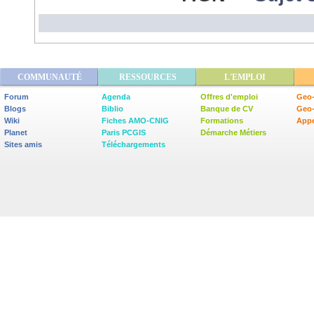
COMMUNAUTÉ
RESSOURCES
L'EMPLOI
Forum
Agenda
Offres d'emploi
Geo-
Blogs
Biblio
Banque de CV
Geo
Wiki
Fiches AMO-CNIG
Formations
Appe
Planet
Paris PCGIS
Démarche Métiers
Sites amis
Téléchargements