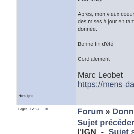
Après, mon vieux coeur
des mises à jour en tan
donnée.
Bonne fin d'été
Cordialement
Marc Leobet
https://mens-da
Hors ligne
Pages:
1
2
3
4
…
18
Forum
»
Donn
Sujet précéde
l'IGN -
Sujet 