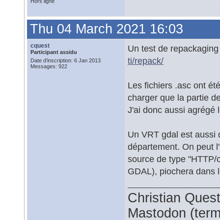
Hors ligne
Thu 04 March 2021 16:03
cquest
Un test de repackaging
Participant assidu
ti/repack/
Date d'inscription: 6 Jan 2013
Messages: 922
Les fichiers .asc ont é
charger que la partie de
J'ai donc aussi agrégé 
Un VRT gdal est aussi d
département. On peut l'
source de type "HTTP/clo
GDAL), piochera dans le
Christian Ques
Mastodon (termi