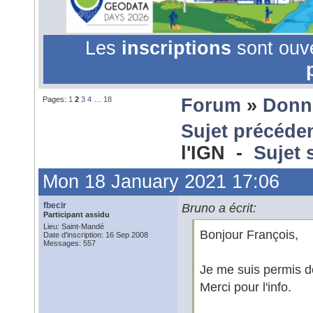
Les
inscriptions
sont ouv
Pages:
1
2
3
4
…
18
Forum
»
Donn
Sujet précéde
l'IGN -
Sujet 
Mon 18 January 2021 17:06
fbecir
Bruno a écrit:
Participant assidu
Lieu: Saint-Mandé
Bonjour François,
Date d'inscription: 16 Sep 2008
Messages: 557
Je me suis permis d
Merci pour l'info.