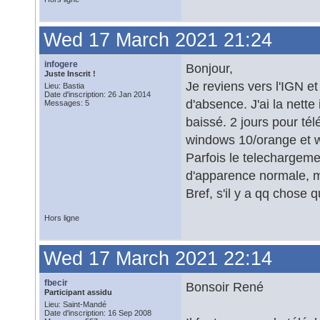
Wed 17 March 2021 21:24
infogere
Bonjour,
Juste Inscrit !
Je reviens vers l'IGN e
Lieu: Bastia
Date d'inscription: 26 Jan 2014
d'absence. J'ai la nett
Messages: 5
baissé. 2 jours pour té
windows 10/orange et 
Parfois le telechargeme
d'apparence normale, mai
Bref, s'il y a qq chose 
Hors ligne
Wed 17 March 2021 22:14
fbecir
Bonsoir René
Participant assidu
Lieu: Saint-Mandé
Date d'inscription: 16 Sep 2008