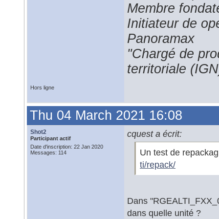
Membre fondate
Initiateur de 
Panoramax
"Chargé de prod
territoriale (IGN
Hors ligne
Thu 04 March 2021 16:08
Shot2
cquest a écrit:
Participant actif
Date d'inscription: 22 Jan 2020
Un test de repackag
Messages: 114
ti/repack/
Dans "RGEALTI_FXX_06
dans quelle unité ?