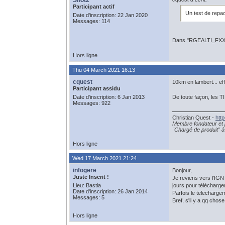
Shot2
Participant actif
Un test de repa
Date d'inscription: 22 Jan 2020
Messages: 114
Dans "RGEALTI_FXX_0
Hors ligne
Thu 04 March 2021 16:13
cquest
10km en lambert... eff
Participant assidu
Date d'inscription: 6 Jan 2013
De toute façon, les T
Messages: 922
Christian Quest -
htt
Membre fondateur et 
"Chargé de produit" à 
Hors ligne
Wed 17 March 2021 21:24
infogere
Bonjour,
Juste Inscrit !
Je reviens vers l'IGN
Lieu: Bastia
jours pour télécharg
Date d'inscription: 26 Jan 2014
Parfois le telecharge
Messages: 5
Bref, s'il y a qq chos
Hors ligne