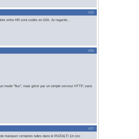
#35
ots ortho HR sont codés en 02A. Je regarde...
#36
un mode "flux", mais gérer par un simple serveur HTTP, sans
#37
emble manquer certaines tuiles dans le RGEALTI 1m (ex :