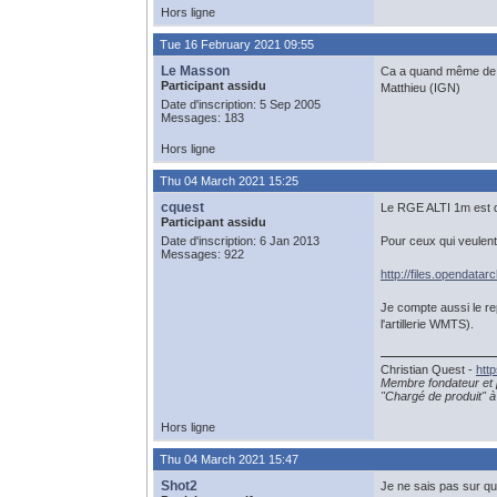
Hors ligne
Tue 16 February 2021 09:55
Le Masson
Ca a quand même de b
Participant assidu
Matthieu (IGN)
Date d'inscription: 5 Sep 2005
Messages: 183
Hors ligne
Thu 04 March 2021 15:25
cquest
Le RGE ALTI 1m est d
Participant assidu
Date d'inscription: 6 Jan 2013
Pour ceux qui veulent 
Messages: 922
http://files.opendatar
Je compte aussi le r
l'artillerie WMTS).
Christian Quest -
htt
Membre fondateur et 
"Chargé de produit" à 
Hors ligne
Thu 04 March 2021 15:47
Shot2
Je ne sais pas sur qu