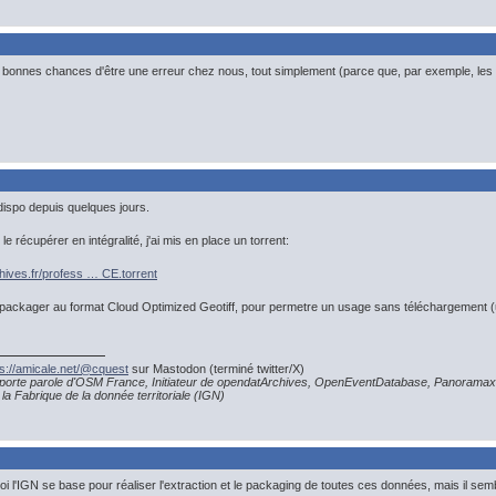
onnes chances d'être une erreur chez nous, tout simplement (parce que, par exemple, les l
ispo depuis quelques jours.
le récupérer en intégralité, j'ai mis en place un torrent:
chives.fr/profess … CE.torrent
epackager au format Cloud Optimized Geotiff, pour permetre un usage sans téléchargement (
ps://amicale.net/@cquest
sur Mastodon (terminé twitter/X)
porte parole d'OSM France, Initiateur de opendatArchives, OpenEventDatabase, Panoramax
la Fabrique de la donnée territoriale (IGN)
oi l'IGN se base pour réaliser l'extraction et le packaging de toutes ces données, mais il s