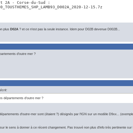
t 2A - Corse-du-Sud :

-0_TOUSTHEMES_SHP_LAMB93_D002A_2020-12-15.7z
on plus
D02A
? et ce n'est pas la seule instance. Idem pour D02B devenue D002B...
partements d'outre mer ?
écrit:
les départements d'outre mer ?
s départements d'outre-mer sont (étaient ?) désignés par l'IGN sur un modèle D9xx... 
e sur le sens à donner à ce récent changement. Pas trouvé non plus d'info très pertinente sur l