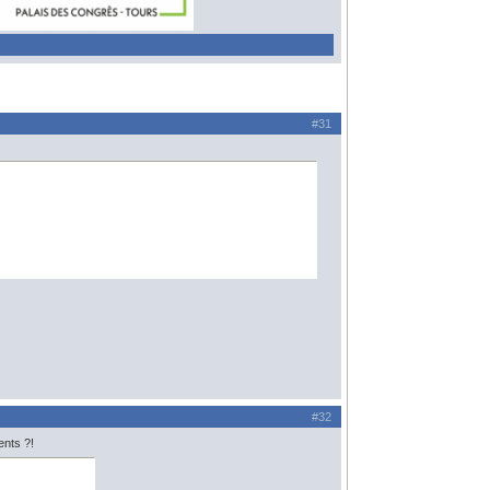
#31
#32
ents ?!