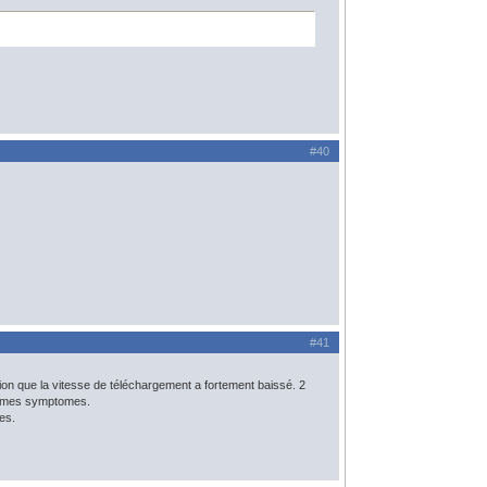
#40
#41
ion que la vitesse de téléchargement a fortement baissé. 2
 mêmes symptomes.
es.