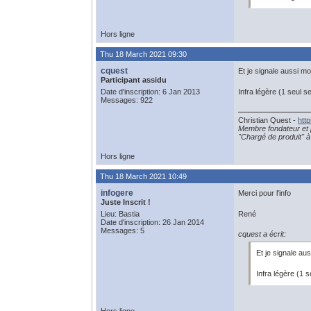
Hors ligne
Thu 18 March 2021 09:30
cquest
Et je signale aussi mo
Participant assidu
Date d'inscription: 6 Jan 2013
Infra légère (1 seul 
Messages: 922
Christian Quest -
htt
Membre fondateur et 
"Chargé de produit" à 
Hors ligne
Thu 18 March 2021 10:49
infogere
Merci pour l'info
Juste Inscrit !
Lieu: Bastia
René
Date d'inscription: 26 Jan 2014
Messages: 5
cquest a écrit:
Et je signale au
Infra légère (1 