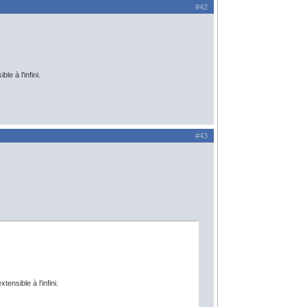
#42
e à l'infini.
#43
ensible à l'infini.