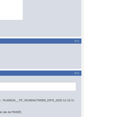
#33
#34
(exemple : PLANIGN__TIF_RGM04UTM38S_D976_2020-12-10.7z
e site de l'INSEE.