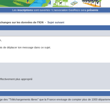
Les
inscriptions
sont ouvertes ! L'association GeoRezo sera
présente
changes sur les données de l'IGN -
Sujet suivant
s,
is de déplacer ton message dans ce sujet.
 effectivement plus approprié
age des "Téléchargements libres" que la France envisage de compter plus de 1000 départem