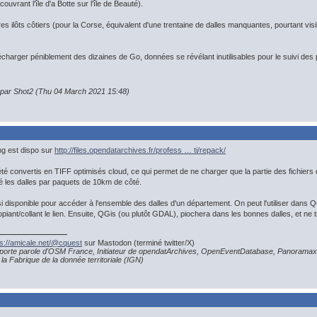
vrant l'île d'a Botte sur l'île de Beauté).
res ilôts côtiers (pour la Corse, équivalent d'une trentaine de dalles manquantes, pourtant v
élécharger péniblement des dizaines de Go, données se révélant inutilisables pour le suivi de
n par Shot2 (Thu 04 March 2021 15:48)
ng est dispo sur
http://files.opendatarchives.fr/profess … ti/repack/
été convertis en TIFF optimisés cloud, ce qui permet de ne charger que la partie des fichiers d
é les dalles par paquets de 10km de côté.
 disponible pour accéder à l'ensemble des dalles d'un département. On peut l'utiliser dans
iant/collant le lien. Ensuite, QGis (ou plutôt GDAL), piochera dans les bonnes dalles, et ne t
ps://amicale.net/@cquest
sur Mastodon (terminé twitter/X)
porte parole d'OSM France, Initiateur de opendatArchives, OpenEventDatabase, Panoramax
la Fabrique de la donnée territoriale (IGN)