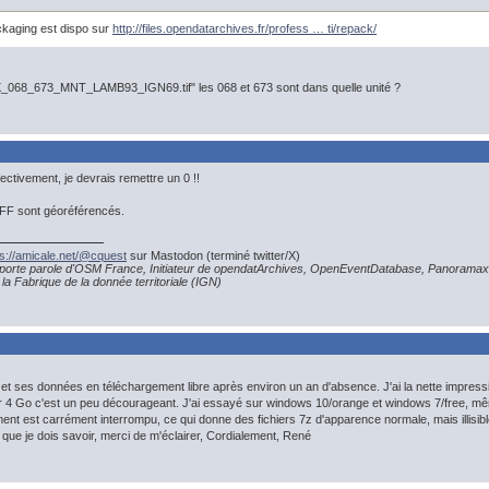
ckaging est dispo sur
http://files.opendatarchives.fr/profess … ti/repack/
68_673_MNT_LAMB93_IGN69.tif" les 068 et 673 sont dans quelle unité ?
ectivement, je devrais remettre un 0 !!
IFF sont géoréférencés.
ps://amicale.net/@cquest
sur Mastodon (terminé twitter/X)
porte parole d'OSM France, Initiateur de opendatArchives, OpenEventDatabase, Panoramax
la Fabrique de la donnée territoriale (IGN)
 et ses données en téléchargement libre après environ un an d'absence. J'ai la nette impress
er 4 Go c'est un peu décourageant. J'ai essayé sur windows 10/orange et windows 7/free,
ment est carrément interrompu, ce qui donne des fichiers 7z d'apparence normale, mais illisibl
e que je dois savoir, merci de m'éclairer, Cordialement, René