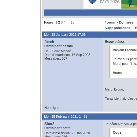
Pages:
1
2
3
4
…
18
Forum
»
Données
Sujet précédent
- E
Mon 18 January 2021 17:06
fbecir
Bruno a écrit:
Participant assidu
Bonjour Françoi
Lieu: Saint-Mandé
Date d'inscription: 16 Sep 2008
Messages: 557
Je me suis perm
Merci pour l'info.
Bruno
Merci Bruno,
Tu as bien fait, c'est
Hors ligne
Mon 15 February 2021 14:31
Shot2
Je découvre via la p
Participant actif
Code:
Date d'inscription: 22 Jan 2020
Messages: 114