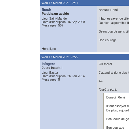
Wed 17 March 2021 22:14
fbecir
Bonsoir René
Participant assidu
Lieu: Saint-Mandé
Il faut essayer de té
Date d'inscription: 16 Sep 2008
De plus, aujourd'hui l
Messages: 557
Beaucoup de gens téléc
Bon courage
Hors ligne
Wed 17 March 2021 22:22
infogere
Ok merci
Juste Inscrit !
Lieu: Bastia
J'attendrai donc des j
Date d'inscription: 26 Jan 2014
Messages: 5
A+
fbecir a écrit:
Bonsoir René
Il faut essayer
De plus, aujourd
Beaucoup de gens
Bon courage