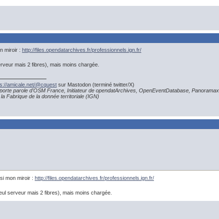
n miroir :
http://files.opendatarchives.fr/professionnels.ign.fr/
serveur mais 2 fibres), mais moins chargée.
ps://amicale.net/@cquest
sur Mastodon (terminé twitter/X)
porte parole d'OSM France, Initiateur de opendatArchives, OpenEventDatabase, Panoramax
la Fabrique de la donnée territoriale (IGN)
ssi mon miroir :
http://files.opendatarchives.fr/professionnels.ign.fr/
seul serveur mais 2 fibres), mais moins chargée.