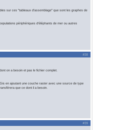
isibles sur ces "tableaux d'assemblage" que sont les graphes de
s populations périphériques d'éléphants de mer ou autres
#38
ont on a besoin et pas le fichier complet.
 QGis en ajoutant une couche raster avec une source de type
ransférera que ce dont il a besoin.
#39