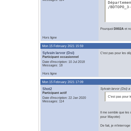
Départemen
/BDTOPO_3
Pourquoi
D002A
et n
Hors ligne
Mon 15 February 2021 15:59
Sylvain larvor (Dsi)
C'est pas pour les dé
Participant occasionnel
Date d'inscription: 10 Jul 2018
Messages: 18
Hors ligne
Mon 15 February 2021 17:09
Shot2
Sylvain larvor (Dsi) a 
Participant actif
C'est pas pour 
Date d'inscription: 22 Jan 2020
Messages: 114
Il me semble que le
pour Mayotte)
De fait, je m'interrog