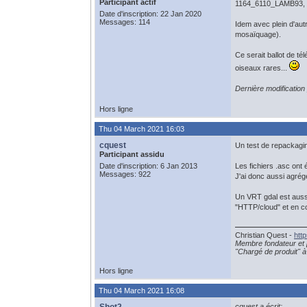
Participant actif
1164_6110_LAMB93, cou
Date d'inscription: 22 Jan 2020
Messages: 114
Idem avec plein d'aut
mosaïquage).
Ce serait ballot de t
oiseaux rares...
Dernière modificatio
Hors ligne
Thu 04 March 2021 16:03
cquest
Un test de repackagi
Participant assidu
Date d'inscription: 6 Jan 2013
Les fichiers .asc ont 
Messages: 922
J'ai donc aussi agrég
Un VRT gdal est aussi
"HTTP/cloud" et en cop
Christian Quest -
htt
Membre fondateur et 
"Chargé de produit" à 
Hors ligne
Thu 04 March 2021 16:08
cquest a écrit: