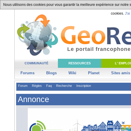
Nous utilisons des cookies pour vous garantir la meilleure expérience sur notre si
cookies.
J'ai
Le portail francophone
COMMUNAUTÉ
RESSOURCES
L' EMPLOI
Forums
Blogs
Wiki
Planet
Sites amis
Forum
Règles
Faq
Recherche
Inscription
Annonce