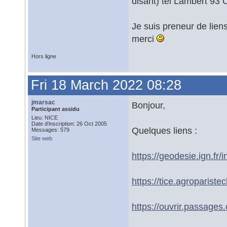
disant) tel Lambert 93 
Je suis preneur de liens
merci
Hors ligne
Fri 18 March 2022 08:28
jmarsac
Bonjour,
Participant assidu
Lieu: NICE
Date d'inscription: 26 Oct 2005
Quelques liens :
Messages: 579
Site web
https://geodesie.ign.f
https://tice.agropariste
https://ouvrir.passages