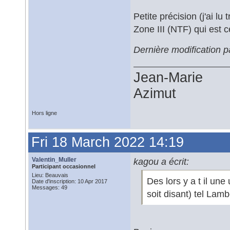
Petite précision (j'ai lu
Zone III (NTF) qui est c
Dernière modification p
Jean-Marie
Azimut
Hors ligne
Fri 18 March 2022 14:19
Valentin_Muller
kagou a écrit:
Participant occasionnel
Lieu: Beauvais
Des lors y a t il une
Date d'inscription: 10 Apr 2017
Messages: 49
soit disant) tel Lam