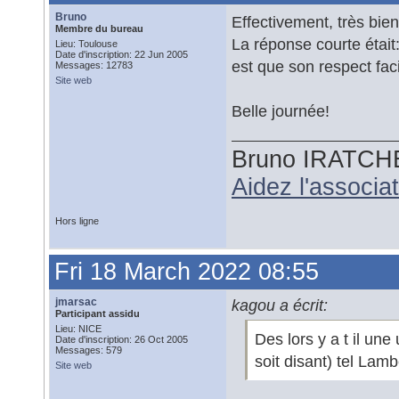
Bruno
Effectivement, très bien
Membre du bureau
La réponse courte était:
Lieu: Toulouse
Date d'inscription: 22 Jun 2005
est que son respect fac
Messages: 12783
Site web
Belle journée!
Bruno IRATCH
Aidez l'associ
Hors ligne
Fri 18 March 2022 08:55
jmarsac
kagou a écrit:
Participant assidu
Lieu: NICE
Des lors y a t il une
Date d'inscription: 26 Oct 2005
Messages: 579
soit disant) tel Lam
Site web