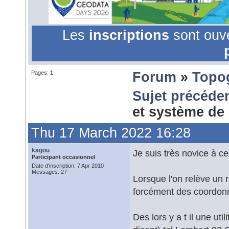
Les
inscriptions
sont ouv
Pages:
1
Forum
»
Topo
Sujet précéde
et système de
Thu 17 March 2022 16:28
kagou
Je suis très novice à c
Participant occasionnel
Date d'inscription: 7 Apr 2010
Messages: 27
Lorsque l'on relève un 
forcément des coordon
Des lors y a t il une uti