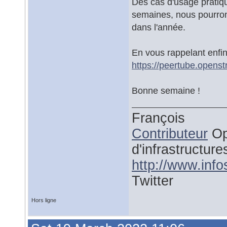
Des cas d'usage pratiq
semaines, nous pourron
dans l'année.
En vous rappelant enfin
https://peertube.opens
Bonne semaine !
François
Contributeur
Op
d'infrastructure
http://www.inf
Twitter
Hors ligne