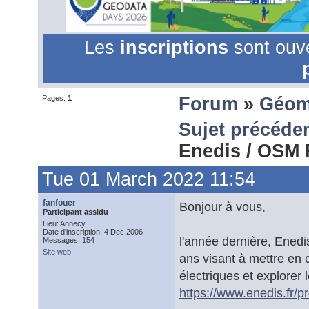
Les
inscriptions
sont ouv
Pages:
1
Forum
»
Géom
Sujet précéde
Enedis / OSM
Tue 01 March 2022 11:54
fanfouer
Bonjour à vous,
Participant assidu
Lieu: Annecy
Date d'inscription: 4 Dec 2006
l'année dernière, Ened
Messages: 154
Site web
ans visant à mettre en
électriques et explorer 
https://www.enedis.fr/