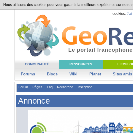
Nous utilisons des cookies pour vous garantir la meilleure expérience sur notre si
cookies.
J'ai
Le portail francophone
COMMUNAUTÉ
RESSOURCES
L' EMPLOI
Forums
Blogs
Wiki
Planet
Sites amis
Forum
Règles
Faq
Recherche
Inscription
Annonce