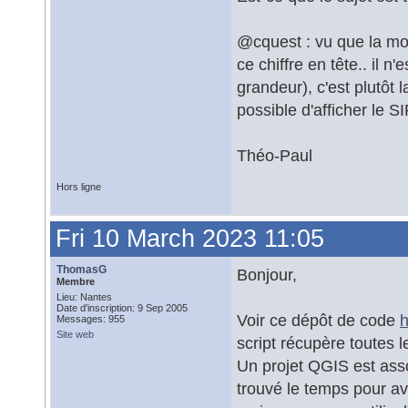
@cquest : vu que la moit
ce chiffre en tête.. il n'
grandeur), c'est plutôt 
possible d'afficher le S
Théo-Paul
Hors ligne
Fri 10 March 2023 11:05
ThomasG
Bonjour,
Membre
Lieu: Nantes
Date d'inscription: 9 Sep 2005
Voir ce dépôt de code
h
Messages: 955
Site web
script récupère toutes
Un projet QGIS est ass
trouvé le temps pour a