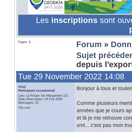
Les
inscriptions
sont ouv
Pages:
1
Forum
»
Donn
Sujet précéde
depuis l'expo
Tue 29 November 2022 14:08
map
Bonjour à tous et toutes
Participant occasionnel
Lieu: La Roque Ste Marguerite (12)
Date d'inscription: 24 Feb 2006
Comme plusieurs membre
Messages: 10
Site web
années que je cours apr
et là je me retrouve con
xml... c'est pas mon truc