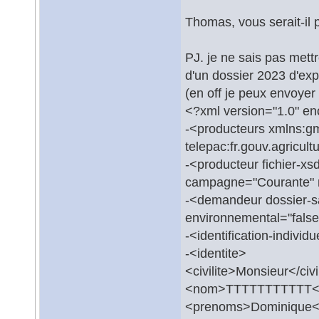
Thomas, vous serait-il 
PJ. je ne sais pas mett
d'un dossier 2023 d'expl
(en off je peux envoyer 
<?xml version="1.0" e
-<producteurs xmlns:gm
telepac:fr.gouv.agricul
-<producteur fichier-x
campagne="Courante" 
-<demandeur dossier-sa
environnemental="false
-<identification-indivi
-<identite>
<civilite>Monsieur</civi
<nom>TTTTTTTTTTT<
<prenoms>Dominique<