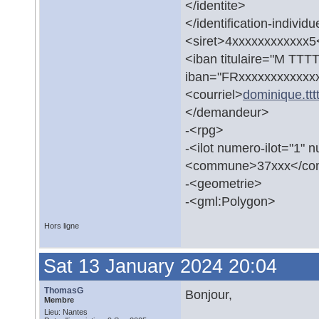
</identite>
</identification-individu
<siret>4xxxxxxxxxxxx5<
<iban titulaire="M T
iban="FRxxxxxxxxxxxxx
<courriel>
dominique.tttt
</demandeur>
-<rpg>
-<ilot numero-ilot="1"
<commune>37xxx</c
-<geometrie>
-<gml:Polygon>
Hors ligne
Sat 13 January 2024 20:04
ThomasG
Bonjour,
Membre
Lieu: Nantes