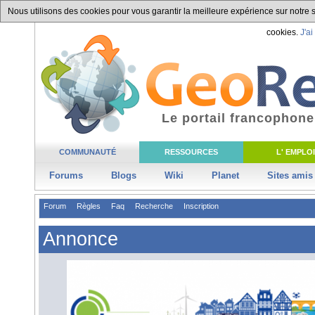
Nous utilisons des cookies pour vous garantir la meilleure expérience sur notre si
cookies.
J'ai
Le portail francophone
COMMUNAUTÉ
RESSOURCES
L' EMPLOI
Forums
Blogs
Wiki
Planet
Sites amis
Forum
Règles
Faq
Recherche
Inscription
Annonce