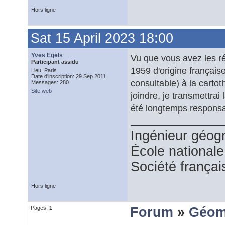
Hors ligne
Sat 15 April 2023 18:00
Yves Egels
Vu que vous avez les ré
Participant assidu
1959 d'origine française
Lieu: Paris
Date d'inscription: 29 Sep 2011
consultable) à la carto
Messages: 280
Site web
joindre, je transmettra
été longtemps responsa
Ingénieur géog
École national
Société françai
Hors ligne
Pages:
1
Forum
»
Géom