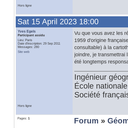
Hors ligne
Sat 15 April 2023 18:00
Yves Egels
Vu que vous avez les ré
Participant assidu
1959 d'origine française
Lieu: Paris
Date d'inscription: 29 Sep 2011
consultable) à la carto
Messages: 280
Site web
joindre, je transmettra
été longtemps responsa
Ingénieur géog
École national
Société françai
Hors ligne
Pages:
1
Forum
»
Géom