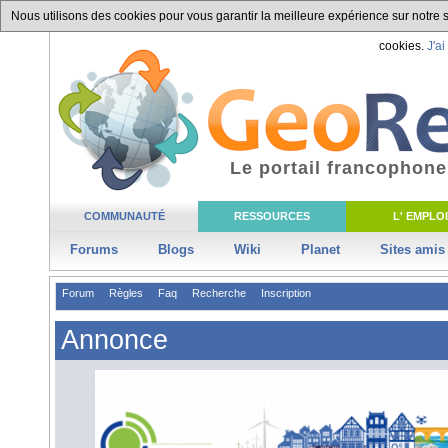
Nous utilisons des cookies pour vous garantir la meilleure expérience sur notre si
cookies.
J'ai
Le portail francophone
COMMUNAUTÉ
RESSOURCES
L' EMPLOI
Forums
Blogs
Wiki
Planet
Sites amis
Forum
Règles
Faq
Recherche
Inscription
Annonce