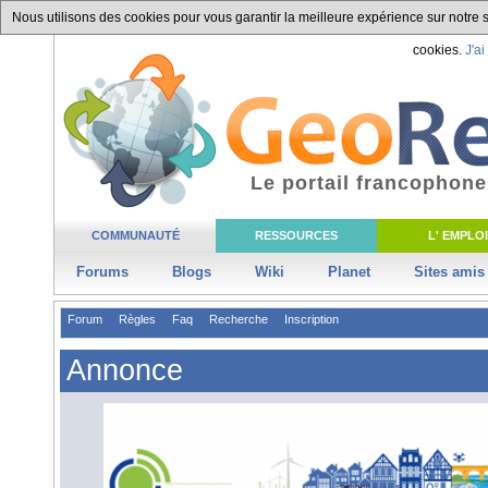
Nous utilisons des cookies pour vous garantir la meilleure expérience sur notre si
cookies.
J'ai
Le portail francophone
COMMUNAUTÉ
RESSOURCES
L' EMPLOI
Forums
Blogs
Wiki
Planet
Sites amis
Forum
Règles
Faq
Recherche
Inscription
Annonce