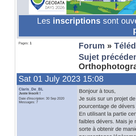
Les
inscriptions
sont ouv
Pages:
1
Forum
»
Téléd
Sujet précéde
Orthophotogr
Sat 01 July 2023 15:08
Claris_De_BL
Bonjour à tous,
Juste Inscrit !
Je suis sur un projet d
Date d'inscription: 30 Sep 2020
Messages: 7
pourcentage de dévers 
En utilisant la partie ce
faibles dévers. Mais je
sorte à obtenir de man