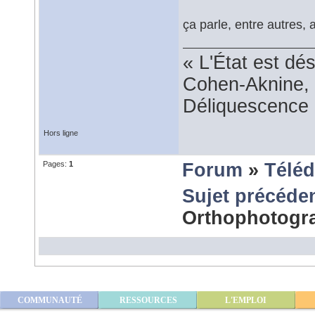
ça parle, entre autres, 
« L'État est dé
Cohen-Aknine, 
Déliquescence e
Hors ligne
Pages:
1
Forum
»
Téléd
Sujet précéde
Orthophotogr
COMMUNAUTÉ
RESSOURCES
L'EMPLOI