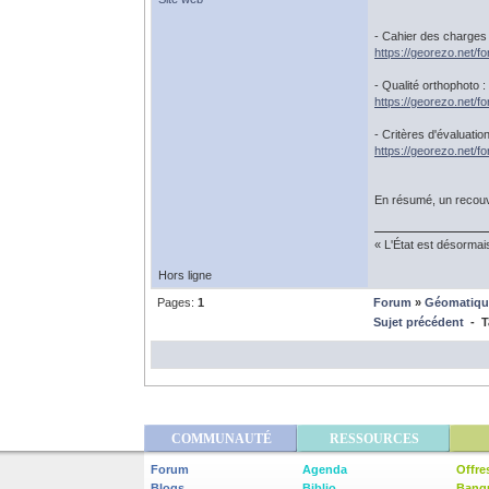
- Cahier des charges 
https://georezo.net/f
- Qualité orthophoto :
https://georezo.net/
- Critères d'évaluatio
https://georezo.net/
En résumé, un recouv
« L'État est désormai
Hors ligne
Pages:
1
Forum
»
Géomatiqu
Sujet précédent
- T
COMMUNAUTÉ
RESSOURCES
Forum
Agenda
Offre
Blogs
Biblio
Banq