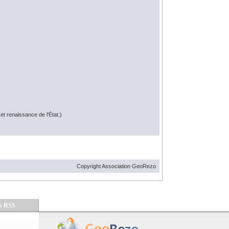
t renaissance de l'État.)
Copyright Association GeoRezo
S RSS