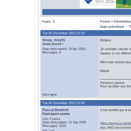
Pages:
1
Forum
»
Géomatiqu
Sujet précédent
- T
Tue 05 December 2023 10:14
tireau_maylis
Bonjour,
Juste Inscrit !
Date d'inscription: 19 Apr 2023
Je souhaite calculer 
Messages: 9
hauteur (z est différ
Merci par avance pou
Maylis
Fichier(s) joint(s) :
Pour accéder aux fic
Hors ligne
Tue 05 December 2023 10:59
Pascal Boulerie
Il me semble que le t
Participant assidu
Lieu: France
Date d'inscription: 12 Sep 2005
https://georezo.net/f
Messages: 3245
taux AND recouvreme
Site web