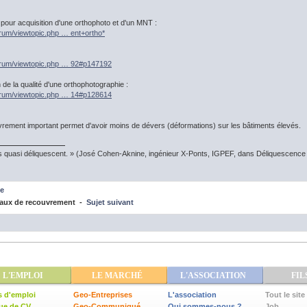
pour acquisition d'une orthophoto et d'un MNT :
orum/viewtopic.php … ent+ortho*
forum/viewtopic.php … 92#p147192
n de la qualité d'une orthophotographie :
forum/viewtopic.php … 14#p128614
rement important permet d'avoir moins de dévers (déformations) sur les bâtiments élevés.
s quasi déliquescent. » (José Cohen-Aknine, ingénieur X-Ponts, IGPEF, dans Déliquescence e
e
aux de recouvrement -
Sujet suivant
L'EMPLOI
LE MARCHÉ
L'ASSOCIATION
FIL
s d'emploi
Geo-Entreprises
L'association
Tout le site
ue de CV
Geo-Communiqué
Qui sommes-nous ?
Job