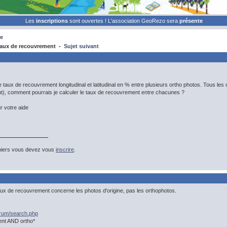
Les
inscriptions
sont ouvertes ! L'association GeoRezo sera
présente
e
aux de recouvrement -
Sujet suivant
le taux de recouvrement longitudinal et latitudinal en % entre plusieurs ortho photos. Tous l
ent), comment pourrais je calculer le taux de recouvrement entre chacunes ?
r votre aide
hiers vous devez vous
inscrire
.
aux de recouvrement concerne les photos d'origine, pas les orthophotos.
orum/search.php
nt AND ortho*