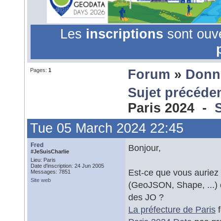
Les
inscriptions
sont ouv
Pages:
1
Forum
»
Donn
Sujet précéde
Paris 2024 -
Tue 05 March 2024 22:45
Fred
Bonjour,
#JeSuisCharlie
Lieu: Paris
Date d'inscription: 24 Jun 2005
Est-ce que vous auriez
Messages: 7851
Site web
(GeoJSON, Shape, ...) d
des JO ?
La préfecture de Paris
f