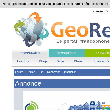
Nous utilisons des cookies pour vous garantir la meilleure expérience sur notre si
cookies.
J'ai
Le portail francophone
COMMUNAUTÉ
RESSOURCES
L' EMPLOI
Forums
Blogs
Wiki
Planet
Sites amis
Forum
Règles
Faq
Recherche
Inscription
Annonce