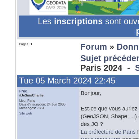
Les
inscriptions
sont ouv
Pages:
1
Forum
»
Donn
Sujet précéde
Paris 2024 -
Tue 05 March 2024 22:45
Fred
Bonjour,
#JeSuisCharlie
Lieu: Paris
Date d'inscription: 24 Jun 2005
Est-ce que vous auriez
Messages: 7851
Site web
(GeoJSON, Shape, ...) d
des JO ?
La préfecture de Paris
f