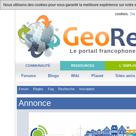
Nous utilisons des cookies pour vous garantir la meilleure expérience sur notre si
cookies.
J'ai
Le portail francophone
COMMUNAUTÉ
RESSOURCES
L' EMPLOI
Forums
Blogs
Wiki
Planet
Sites amis
Forum
Règles
Faq
Recherche
Inscription
Annonce