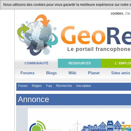
Nous utilisons des cookies pour vous garantir la meilleure expérience sur notre si
cookies.
J'ai
Le portail francophone
COMMUNAUTÉ
RESSOURCES
L' EMPLOI
Forums
Blogs
Wiki
Planet
Sites amis
Forum
Règles
Faq
Recherche
Inscription
Annonce