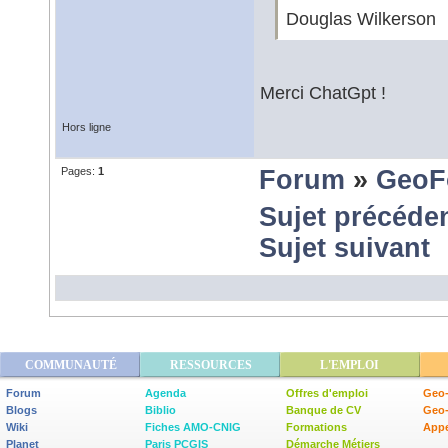
Douglas Wilkerson
Merci ChatGpt !
Hors ligne
Pages:
1
Forum
»
GeoF
Sujet précéde
Sujet suivant
COMMUNAUTÉ
RESSOURCES
L'EMPLOI
Forum
Agenda
Offres d'emploi
Geo-
Blogs
Biblio
Banque de CV
Geo
Wiki
Fiches AMO-CNIG
Formations
Appe
Planet
Paris PCGIS
Démarche Métiers