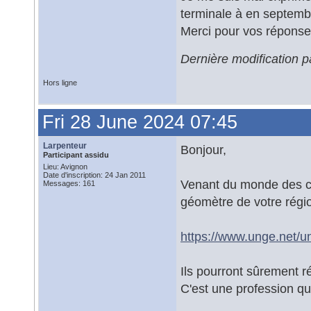
terminale à en septemb
Merci pour vos répons
Dernière modification 
Hors ligne
Fri 28 June 2024 07:45
Larpenteur
Bonjour,
Participant assidu
Lieu: Avignon
Date d'inscription: 24 Jan 2011
Venant du monde des ca
Messages: 161
géomètre de votre régi
https://www.unge.net/u
Ils pourront sûrement r
C'est une profession qui