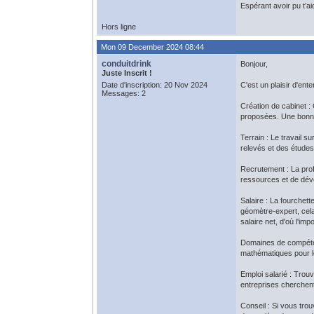
Espérant avoir pu t’ai
Hors ligne
Mon 09 December 2024 08:44
conduitdrink
Bonjour,
Juste Inscrit !
Date d'inscription: 20 Nov 2024
C'est un plaisir d'en
Messages: 2
Création de cabinet :
proposées. Une bonne 
Terrain : Le travail 
relevés et des études 
Recrutement : La prof
ressources et de dév
Salaire : La fourchett
géomètre-expert, cela 
salaire net, d'où l'im
Domaines de compéten
mathématiques pour le
Emploi salarié : Trou
entreprises cherchen
Conseil : Si vous trou