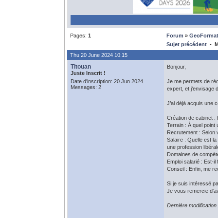
Pages:
1
Forum
»
GeoFormat
Sujet précédent
- M
Thu 20 June 2024 10:15
Titouan
Bonjour,
Juste Inscrit !
Date d'inscription: 20 Jun 2024
Je me permets de rédi
Messages: 2
expert, et j’envisag
J’ai déjà acquis une c
Création de cabinet :
Terrain : À quel point
Recrutement : Selon v
Salaire : Quelle est 
une profession libéra
Domaines de compéten
Emploi salarié : Est-i
Conseil : Enfin, me r
Si je suis intéressé p
Je vous remercie d'a
Dernière modification