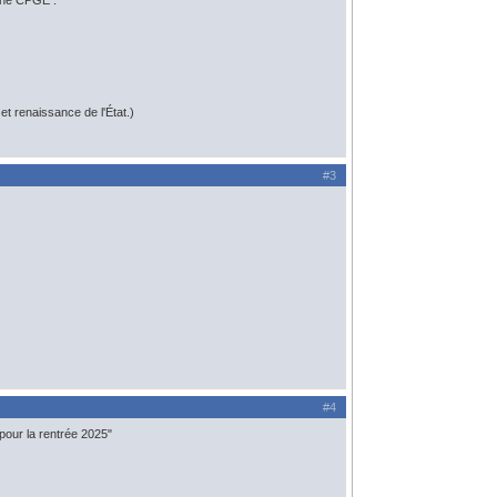
 une CPGE :
t renaissance de l'État.)
#3
#4
our la rentrée 2025"