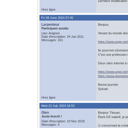
Dernière modification
Hors ligne
Fri 28 June 2024 07:45
Larpenteur
Bonjour,
Participant assidu
Lieu: Avignon
Venant du monde des 
Date d'inscription: 24 Jan 2011
Messages: 161
https://www.unge.net
Ils pourront sûrement
C'est une profession 
Deux sites internet à 
https://www.unge.net/
https://www.geometre-
Bonne journée
Sylvain
Hors ligne
Wed 10 July 2024 16:53
Glen
Bonjour Titouan,
Juste Inscrit !
Étant GE salarié, je 
Date d'inscription: 19 Nov 2018
Messages: 4
1/ concernant la créa