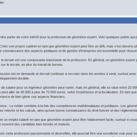
der.
tendre parler de votre intérêt pour la profession de géomètre-expert. Voici quelques points qu
 Créer son propre cabinet en tant que géomètre-expert peut être un défi, mais c'est devenu 
connaissance des aspects juridiques et de gestion d'entreprise est essentielle pour réussir
sur le terrain est une composante importante de la profession. En général, un géomètre-expert 
sur le terrain, en plus du travail de bureau.
ession est en demande et devrait continuer à recruter dans les années à venir, surtout avec
eloppement durable.
e de salaire pour un ingénieur géomètre peut varier, mais en général, elle se situe entre 25 0
peut aller de 40 000 à plus de 70 000 euros, selon l'expérience et la localisation. En tant que
portance de bien gérer ces aspects financiers.
ce : Le métier combine à la fois des compétences mathématiques et juridiques. Les géomètr
s relevés et les calculs, ainsi qu'une bonne connaissance du droit foncier et des réglement
ver un emploi salarié en tant que géomètre-expert peut être relativement facile, surtout si 
t souvent des candidats bien formés et motivés.
vez cette profession passionnante et diversifiée, elle pourrait être une excellente voie pour vou