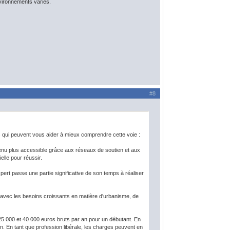
vironnements variés.
#8
ts qui peuvent vous aider à mieux comprendre cette voie :
venu plus accessible grâce aux réseaux de soutien et aux
lle pour réussir.
pert passe une partie significative de son temps à réaliser
 avec les besoins croissants en matière d'urbanisme, de
e 25 000 et 40 000 euros bruts par an pour un débutant. En
on. En tant que profession libérale, les charges peuvent en