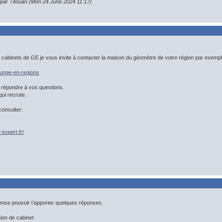
 par Titouan (Mon 24 June 2024 11:17)
cabinets de GE je vous invite à contacter la maison du géomètre de votre région par exempl
/unge-en-regions
 répondre à vos questions.
qui recrute.
consulter:
expert.fr/
pense pouvoir t’apporter quelques réponses.
tion de cabinet