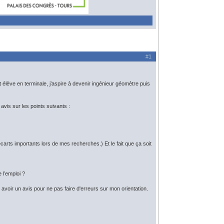
#1
lève en terminale, j’aspire à devenir ingénieur géomètre puis
avis sur les points suivants :
carts importants lors de mes recherches.) Et le fait que ça soit
 l’emploi ?
s avoir un avis pour ne pas faire d'erreurs sur mon orientation.