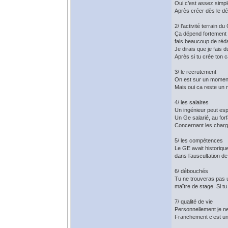
Oui c’est assez simpl
Après créer dès le dé
2/ l’activité terrain du
Ça dépend fortement d
fais beaucoup de réd
Je dirais que je fais
Après si tu crée ton 
3/ le recrutement
On est sur un moment
Mais oui ca reste un 
4/ les salaires
Un ingénieur peut esp
Un Ge salarié, au forf
Concernant les charges
5/ les compétences
Le GE avait historique
dans l’auscultation d
6/ débouchés
Tu ne trouveras pas un
maître de stage. Si t
7/ qualité de vie
Personnellement je n
Franchement c’est un 