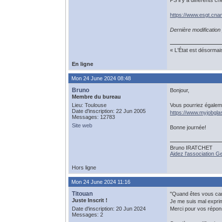
PS il y a différents
https://www.esgt.cna
Dernière modification
« L'État est désormai
En ligne
Mon 24 June 2024 08:48
Bruno
Bonjour,
Membre du bureau
Lieu: Toulouse
Vous pourriez égaleme
Date d'inscription: 22 Jun 2005
https://www.myjobgl
Messages: 12783
Site web
Bonne journée!
Bruno IRATCHET
Aidez l'association 
Hors ligne
Mon 24 June 2024 11:16
Titouan
"Quand êtes vous can
Juste Inscrit !
Je me suis mal exprim
Date d'inscription: 20 Jun 2024
Merci pour vos répo
Messages: 2