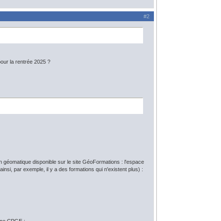
#2
our la rentrée 2025 ?
s en géomatique disponible sur le site GéoFormations : l'espace
nsi, par exemple, il y a des formations qui n'existent plus) :