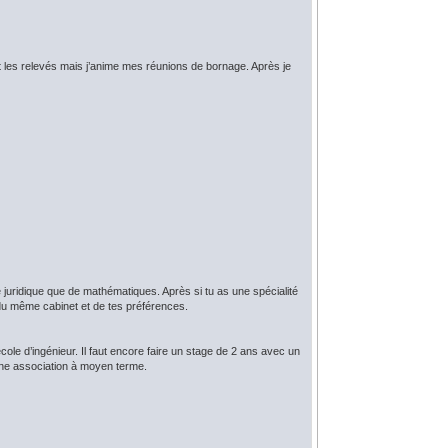
 les relevés mais j’anime mes réunions de bornage. Après je
de juridique que de mathématiques. Après si tu as une spécialité
 du même cabinet et de tes préférences.
ole d’ingénieur. Il faut encore faire un stage de 2 ans avec un
une association à moyen terme.