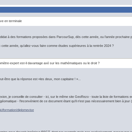
ve en terminale
idat à des formations proposées dans ParcourSup, dès cette année, ou l'année prochaine p
 cette année, qu'allez-vous faire comme études supérieures à la rentrée 2024 ?
mètre-expert est-il davantage axé sur les mathématiques ou le droit ?
ut-être que la réponse est «les deux, mon capitaine ! »...
lexion, je conseille de consulter - ici, sur le même site GeoRezo - toute la liste de formation
géomatique - l'inconvénient de ce document étant qu'il n'est pas nécessairement bien à jour (ai
iki/formation/diplomevise