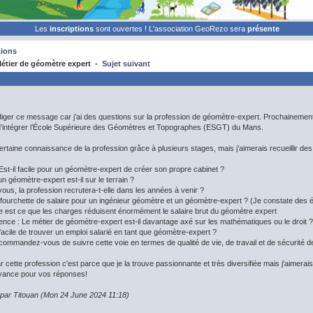
Les
inscriptions
sont ouvertes ! L'association GeoRezo sera
présente
ions
étier de géomètre expert -
Sujet suivant
ger ce message car j’ai des questions sur la profession de géomètre-expert. Prochainement é
e d’intégrer l’École Supérieure des Géomètres et Topographes (ESGT) du Mans.
ertaine connaissance de la profession grâce à plusieurs stages, mais j’aimerais recueillir des 
 Est-il facile pour un géomètre-expert de créer son propre cabinet ?
 un géomètre-expert est-il sur le terrain ?
ous, la profession recrutera-t-elle dans les années à venir ?
la fourchette de salaire pour un ingénieur géomètre et un géomètre-expert ? (Je constate des é
le est ce que les charges réduisent énormément le salaire brut du géomètre expert
ce : Le métier de géomètre-expert est-il davantage axé sur les mathématiques ou le droit ?
l facile de trouver un emploi salarié en tant que géomètre-expert ?
ecommandez-vous de suivre cette voie en termes de qualité de vie, de travail et de sécurité de
ar cette profession c'est parce que je la trouve passionnante et très diversifiée mais j'aimerai
vance pour vos réponses!
 par Titouan (Mon 24 June 2024 11:18)