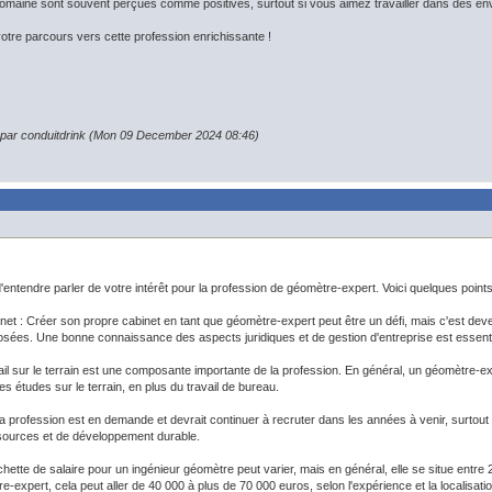
domaine sont souvent perçues comme positives, surtout si vous aimez travailler dans des en
tre parcours vers cette profession enrichissante !
n par conduitdrink (Mon 09 December 2024 08:46)
 d'entendre parler de votre intérêt pour la profession de géomètre-expert. Voici quelques poin
net : Créer son propre cabinet en tant que géomètre-expert peut être un défi, mais c'est de
sées. Une bonne connaissance des aspects juridiques et de gestion d'entreprise est essentie
vail sur le terrain est une composante importante de la profession. En général, un géomètre-ex
es études sur le terrain, en plus du travail de bureau.
 profession est en demande et devrait continuer à recruter dans les années à venir, surtout
sources et de développement durable.
rchette de salaire pour un ingénieur géomètre peut varier, mais en général, elle se situe entr
e-expert, cela peut aller de 40 000 à plus de 70 000 euros, selon l'expérience et la localisati