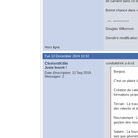
de carrière dans ce 
Bonne chance dans vo
google baseball
Douglas Wilkerson
Dernière modificatio
Hors ligne
Tue 10 December 2024 10:32
ClementKillie
conduitdrink a écrit:
Juste Inscrit !
Bonjour,
Date d'inscription: 12 Sep 2018
Messages: 2
C'est un plaisir
Création de cabi
formations propo
Terrain : Le tra
des relevés et d
Recrutement : La
gestion des res
Salaire : La fou
tant que géomètr