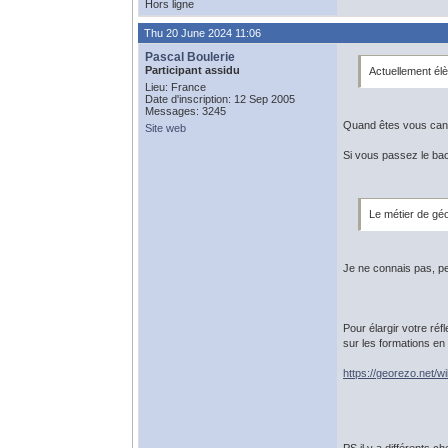
Hors ligne
Thu 20 June 2024 11:06
Pascal Boulerie
Participant assidu
Actuellement élè
Lieu: France
Date d'inscription: 12 Sep 2005
Messages: 3245
Quand êtes vous cand
Site web
Si vous passez le bac
Le métier de géo
Je ne connais pas, pe
Pour élargir votre réf
sur les formations en 
https://georezo.net/w