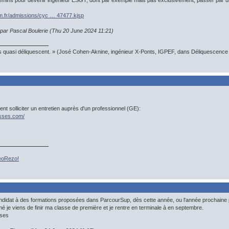
 chemins pour devenir ingénieur ESGT, dont par exemple mais pas exclusivement, passer par
m.fr/admissions/cyc … 47477.kjsp
 par Pascal Boulerie (Thu 20 June 2024 11:21)
s quasi déliquescent. » (José Cohen-Aknine, ingénieur X-Ponts, IGPEF, dans Déliquescence e
nt solliciter un entretien auprès d'un professionnel (GE):
asses.com/
GeoRezo!
didat à des formations proposées dans ParcourSup, dès cette année, ou l'année prochaine p
é je viens de finir ma classe de première et je rentre en terminale à en septembre.
nses