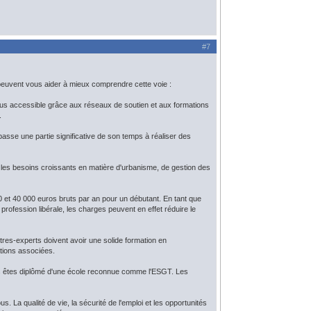
#7
i peuvent vous aider à mieux comprendre cette voie :
plus accessible grâce aux réseaux de soutien et aux formations
.
passe une partie significative de son temps à réaliser des
 les besoins croissants en matière d'urbanisme, de gestion des
00 et 40 000 euros bruts par an pour un débutant. En tant que
 profession libérale, les charges peuvent en effet réduire le
es-experts doivent avoir une solide formation en
ations associées.
vous êtes diplômé d'une école reconnue comme l'ESGT. Les
s. La qualité de vie, la sécurité de l'emploi et les opportunités