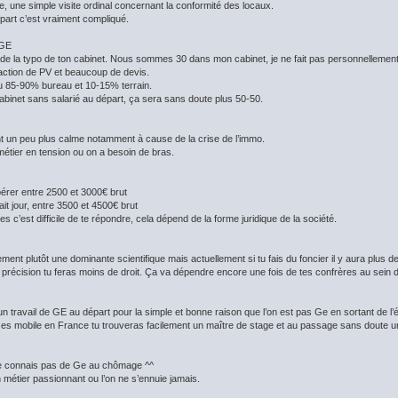
e, une simple visite ordinal concernant la conformité des locaux.
part c’est vraiment compliqué.
 GE
e la typo de ton cabinet. Nous sommes 30 dans mon cabinet, je ne fait pas personnellement
action de PV et beaucoup de devis.
 du 85-90% bureau et 10-15% terrain.
cabinet sans salarié au départ, ça sera sans doute plus 50-50.
 un peu plus calme notamment à cause de la crise de l’immo.
métier en tension ou on a besoin de bras.
érer entre 2500 et 3000€ brut
ait jour, entre 3500 et 4500€ brut
 c’est difficile de te répondre, cela dépend de la forme juridique de la société.
ment plutôt une dominante scientifique mais actuellement si tu fais du foncier il y aura plus 
e précision tu feras moins de droit. Ça va dépendre encore une fois de tes confrères au sein
 travail de GE au départ pour la simple et bonne raison que l’on est pas Ge en sortant de l’éc
u es mobile en France tu trouveras facilement un maître de stage et au passage sans doute 
e connais pas de Ge au chômage ^^
métier passionnant ou l’on ne s’ennuie jamais.