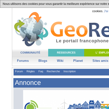
Nous utilisons des cookies pour vous garantir la meilleure expérience sur notre si
cookies.
J'ai
Le portail francophone
COMMUNAUTÉ
RESSOURCES
L' EMPLOI
Forums
Blogs
Wiki
Planet
Sites amis
Forum
Règles
Faq
Recherche
Inscription
Annonce