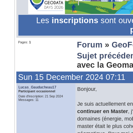
Les
inscriptions
sont ouv
Pages:
1
Forum
»
GeoF
Sujet précéde
avec la Geom
Sun 15 December 2024 07:11
Lucas_Gauducheau17
Bonjour,
Participant occasionnel
Date d'inscription: 21 Sep 2024
Messages: 11
Je suis actuellement e
continuer en Master
, 
domaines (énergie, mob
master était le plus co