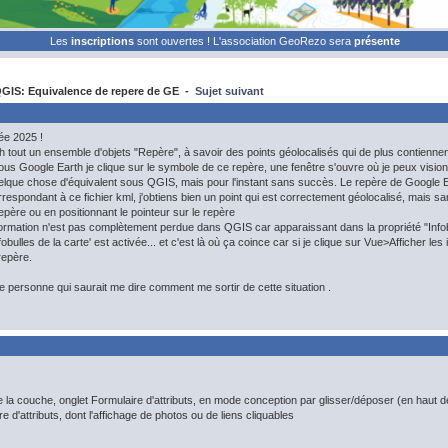
Les
inscriptions
sont ouvertes ! L'association GeoRezo sera
présente
GIS: Equivalence de repere de GE -
Sujet suivant
ée 2025 !
h tout un ensemble d'objets "Repère", à savoir des points géolocalisés qui de plus contiennen
us Google Earth je clique sur le symbole de ce repère, une fenêtre s'ouvre où je peux vision
elque chose d'équivalent sous QGIS, mais pour l'instant sans succès. Le repère de Google Ear
pondant à ce fichier kml, j'obtiens bien un point qui est correctement géolocalisé, mais sans 
 repère ou en positionnant le pointeur sur le repère
formation n'est pas complètement perdue dans QGIS car apparaissant dans la propriété "Infobull
infobulles de la carte' est activée... et c'est là où ça coince car si je clique sur Vue>Afficher l
 repère.
e personne qui saurait me dire comment me sortir de cette situation .
e la couche, onglet Formulaire d'attributs, en mode conception par glisser/déposer (en haut d
 d'attributs, dont l'affichage de photos ou de liens cliquables