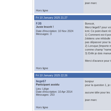
jean marc
Hors ligne
Fri 10 January 2025 21:27
FJB
Bonsoir,
Juste Inscrit !
Merci liege67 pour vo
Date d'inscription: 10 Nov 2024
kml. Ce point étant ré
Messages: 3
1) Comment est-il poss
j'obtiens une infobull
pas dépasser pour la l
2) Lorsque j'importe
comme champ "name" 
3) Enfin je dois manue
Merci d'avance pour t
Hors ligne
Fri 10 January 2025 22:26
liege67
bonjour
Participant assidu
pour la question 1, je
Lieu: Liège
Date d'inscription: 10 Apr 2014
aucune idée pour les 
Messages: 253
jean marc
Hors ligne