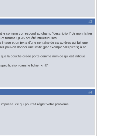
#3
ont le contenu correspond au champ "description" de mon fichier
ure et forums QGIS ont été infructueuses.
te image et un texte d'une centaine de caractères qui fait que
erais pouvoir donner une limite (par exemple 500 pixels) à ne
e que la couche créée porte comme nom ce qui est indiqué
 spécification dans le fichier kml?
#4
r imposée, ce qui pourrait régler votre problème