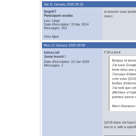
Sat 11 January 2025 09:18
liege67
et pouvez vous poster
Participant assidu
merci
Lieu: Liège
Date d'inscription: 10 Apr 2014
Messages: 253
Hors ligne
Mon 13 January 2025 09:58
tomscott
FJB a écrit:
Juste Inscrit !
Bonjour et bonn
Date d'inscription: 13 Jan 2025
J'ai sous Google
Messages: 1
texte et/ou une 
J'essaye d'obten
crée sous QGIS u
fenêtre d'informa
J'ai noté que ce
affichées si l'op
pointeur passe o
Merci d'avance à
QGIS does not have bui
text in a with a speci