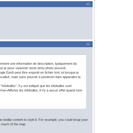
#5
#6
iennent une information de description, typiquement du
où je peux visionner texte et/ou photo associé.
e Earth peut être exporté en fichier kml, et lorsque je
alisé, mais sans pouvoir a posteriori faire apparaitre la
fobulles". Il y est indiqué que les infobulles sont
sur Vue>Afficher les infobulles, il n'y a aucun effet quand mon
e tooltip content to style it. For example, you could wrap your
oo much of the map.