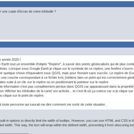
 une copie d'écran de votre infobulle ?
e année 2025 !
 Earth tout un ensemble d'objets "Repère", à savoir des points géolocalisés qui de plus cont
photo. Lorsque sous Google Earth je clique sur le symbole de ce repère, une fenêtre s'ouvre 
ir quelque chose d'équivalent sous QGIS, mais pour l'instant sans succès. Le repère de Googl
ne couche correspondant à ce fichier kml, j'obtiens bien un point qui est correctement géoloc
tion suite à un clic sur le repère ou en positionnant le pointeur sur le repère
tte information n'est pas complètement perdue dans QGIS car apparaissant dans la propriété "In
tion 'Afficher les infobulles de la carte' est activée... et c'est là où ça coince car si je clique 
u clique sur le point de repère.
 toute personne qui saurait me dire comment me sortir de cette situation .
lt-in options to directly limit the width of tooltips. However, you can use HTML and CSS in th
fied width. This way, the text will wrap within the defined width, preventing it from obscuring t