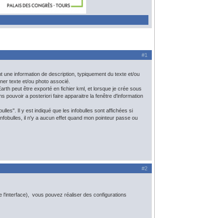
#1
t une information de description, typiquement du texte et/ou
ner texte et/ou photo associé.
th peut être exporté en fichier kml, et lorsque je crée sous
pouvoir a posteriori faire apparaitre la fenêtre d'information
es". Il y est indiqué que les infobulles sont affichées si
es infobulles, il n'y a aucun effet quand mon pointeur passe ou
#2
e l'interface), vous pouvez réaliser des configurations