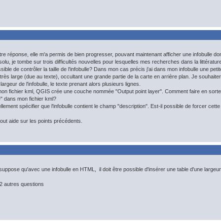
tre réponse, elle m'a permis de bien progresser, pouvant maintenant afficher une infobulle d
solu, je tombe sur trois difficultés nouvelles pour lesquelles mes recherches dans la littérat
ible de contrôler la taille de l'infobulle? Dans mon cas précis j'ai dans mon infobulle une peti
e très large (due au texte), occultant une grande partie de la carte en arrière plan. Je souhait
argeur de l'infobulle, le texte prenant alors plusieurs lignes.
 mon fichier kml, QGIS crée une couche nommée "Output point layer". Comment faire en sort
dans mon fichier kml?
llement spécifier que l'infobulle contient le champ "description". Est-il possible de forcer cette
out aide sur les points précédents.
 suppose qu'avec une infobulle en HTML, il doit être possible d'insérer une table d'une largeu
2 autres questions