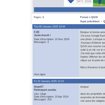
Pages:
1
Forum
»
QGIS
Sujet précédent
- Q
Thu 09 January 2025 18:44
FJB
Bonjour et bonne ann
Juste Inscrit !
J'ai sous Google Eart
Date d'inscription: 10 Nov 2024
une photo. Lorsque so
Messages: 3
J'essaye d'obtenir qu
QGIS une couche corres
suite à un clic sur le
J'ai noté que cette in
l'option 'Afficher les 
clique sur le point de
Merci d'avance à tout
Hors ligne
Fri 10 January 2025 13:14
liege67
bonjour
Participant assidu
Lieu: Liège
dans les propriétés d
Date d'inscription: 10 Apr 2014
avancées du formulaire
Messages: 253
voir aussi les widgets