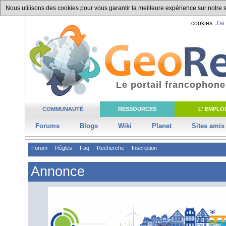
Nous utilisons des cookies pour vous garantir la meilleure expérience sur notre si
cookies.
J'ai
Le portail francophone
COMMUNAUTÉ
RESSOURCES
L' EMPLOI
Forums
Blogs
Wiki
Planet
Sites amis
Forum
Règles
Faq
Recherche
Inscription
Annonce