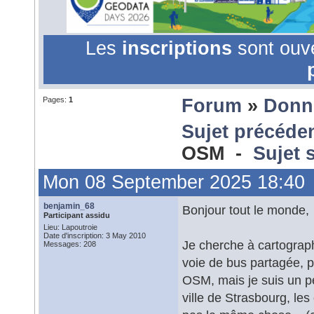
Les
inscriptions
sont ouv
Pages:
1
Forum
»
Donn
Sujet précéde
OSM -
Sujet 
Mon 08 September 2025 18:40
benjamin_68
Bonjour tout le monde,
Participant assidu
Lieu: Lapoutroie
Date d'inscription: 3 May 2010
Je cherche à cartograph
Messages: 208
voie de bus partagée, pa
OSM, mais je suis un pe
ville de Strasbourg, l