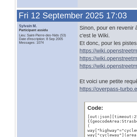
Fri 12 September 2025 17:03
Sylvain M.
Sinon, pour en revenir 
Participant assidu
c'est le Wiki.
Lieu: Saint-Pierre-des-Nids (53)
Date d'inscription: 8 Sep 2005
Et donc, pour les pistes
Messages: 1074
https://wiki.openstreet
https://wiki.openstree
https://wiki.openstree
Et voici une petite req
https://overpass-turbo.
Code:
[out:json][timeout:25
{{geocodeArea:Strasb
(

way["highway"="cycle
way["cycleway"](area