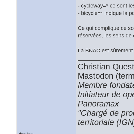
- cycleway=* ce sont l
- bicycle=* indique la po
Ce qui complique ce so
réservées, les sens de ci
La BNAC est sûrement p
Christian Ques
Mastodon (termi
Membre fondate
Initiateur de 
Panoramax
"Chargé de prod
territoriale (IGN
Hors ligne