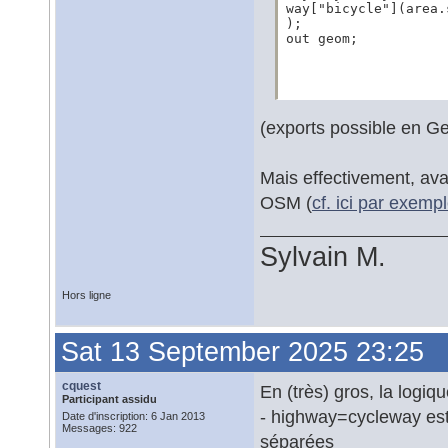
way["bicycle"](area.
);

out geom;
(exports possible en G
Mais effectivement, avan
OSM (
cf. ici par exemp
Sylvain M.
Hors ligne
Sat 13 September 2025 23:25
cquest
En (très) gros, la logiqu
Participant assidu
- highway=cycleway est 
Date d'inscription: 6 Jan 2013
Messages: 922
séparées