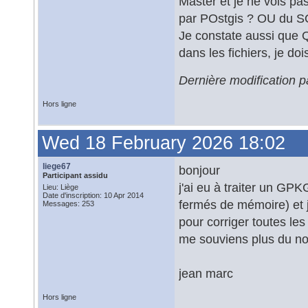
Master et je ne vois pa
par POstgis ? OU du S
Je constate aussi que Q
dans les fichiers, je d
Dernière modification p
Hors ligne
Wed 18 February 2026 18:02
liege67
bonjour
Participant assidu
j'ai eu à traiter un GP
Lieu: Liège
Date d'inscription: 10 Apr 2014
fermés de mémoire) et j'
Messages: 253
pour corriger toutes les
me souviens plus du nom
jean marc
Hors ligne