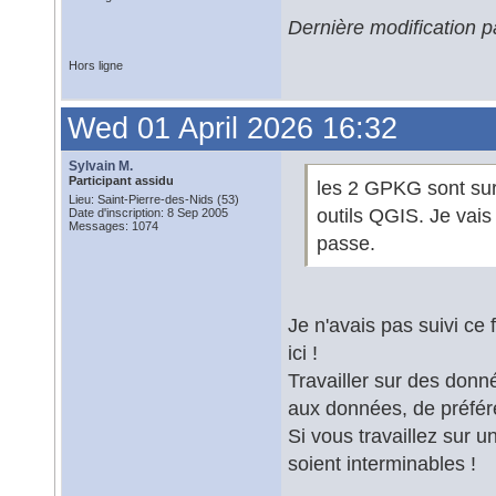
Dernière modification p
Hors ligne
Wed 01 April 2026 16:32
Sylvain M.
Participant assidu
les 2 GPKG sont sur l
Lieu: Saint-Pierre-des-Nids (53)
outils QGIS. Je vais
Date d'inscription: 8 Sep 2005
Messages: 1074
passe.
Je n'avais pas suivi ce 
ici !
Travailler sur des donn
aux données, de préfér
Si vous travaillez sur u
soient interminables !