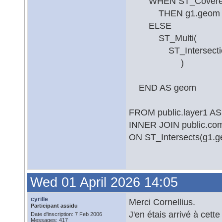
WHEN ST_CoveredBy
THEN g1.geom
ELSE
ST_Multi(
ST_Intersection(
)
END AS geom
FROM public.layer1 AS
INNER JOIN public.co
ON ST_Intersects(g1.g
Wed 01 April 2026 14:05
cyrille
Merci Cornellius.
Participant assidu
J'en étais arrivé à cett
Date d'inscription: 7 Feb 2006
Messages: 417