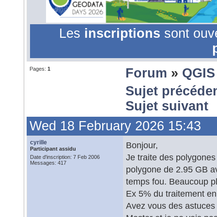
Les
inscriptions
sont ouv
Pages:
1
Forum
»
QGIS
Sujet précéde
Sujet suivant
Wed 18 February 2026 15:43
cyrille
Bonjour,
Participant assidu
Je traite des polygones
Date d'inscription: 7 Feb 2006
Messages: 417
polygone de 2.95 GB av
temps fou. Beaucoup plu
Ex 5% du traitement en 
Avez vous des astuces ? 