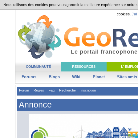
Nous utilisons des cookies pour vous garantir la meilleure expérience sur notre si
cookies.
J'ai
Le portail francophone
COMMUNAUTÉ
RESSOURCES
L' EMPLOI
Forums
Blogs
Wiki
Planet
Sites amis
Forum
Règles
Faq
Recherche
Inscription
Annonce