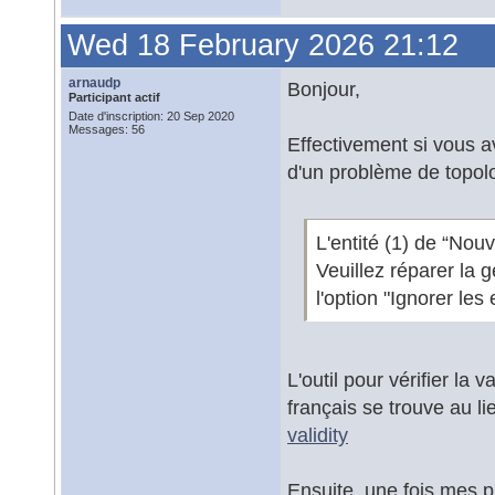
Wed 18 February 2026 21:12
arnaudp
Bonjour,
Participant actif
Date d'inscription: 20 Sep 2020
Messages: 56
Effectivement si vous a
d'un problème de topolo
L'entité (1) de “No
Veuillez réparer la 
l'option "Ignorer les
L'outil pour vérifier la 
français se trouve au li
validity
Ensuite, une fois mes p