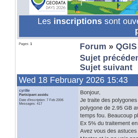
Les
inscriptions
sont ouv
Pages:
1
Forum
»
QGIS
Sujet précéde
Sujet suivant
Wed 18 February 2026 15:43
cyrille
Bonjour,
Participant assidu
Je traite des polygones
Date d'inscription: 7 Feb 2006
Messages: 417
polygone de 2.95 GB av
temps fou. Beaucoup plu
Ex 5% du traitement en 
Avez vous des astuces ? 