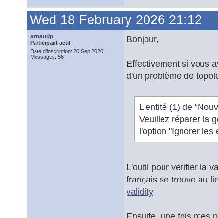
Wed 18 February 2026 21:12
arnaudp
Bonjour,
Participant actif
Date d'inscription: 20 Sep 2020
Messages: 56
Effectivement si vous a
d'un problème de topolo
L'entité (1) de “No
Veuillez réparer la 
l'option "Ignorer les
L'outil pour vérifier la 
français se trouve au li
validity
Ensuite, une fois mes p