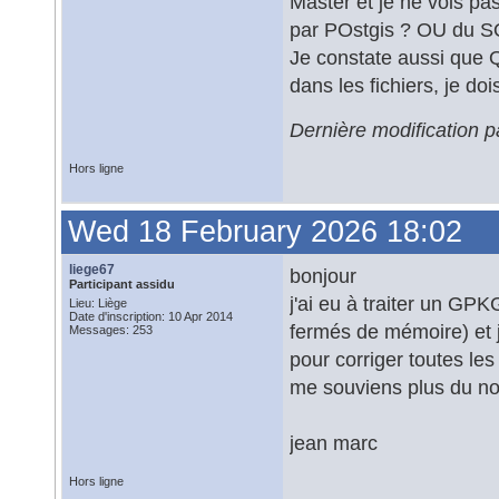
Master et je ne vois pa
par POstgis ? OU du S
Je constate aussi que Q
dans les fichiers, je d
Dernière modification p
Hors ligne
Wed 18 February 2026 18:02
liege67
bonjour
Participant assidu
j'ai eu à traiter un GP
Lieu: Liège
Date d'inscription: 10 Apr 2014
fermés de mémoire) et j'
Messages: 253
pour corriger toutes les
me souviens plus du nom
jean marc
Hors ligne