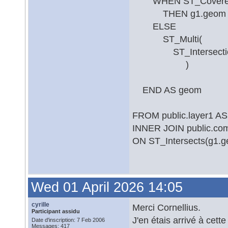
WHEN ST_CoveredBy
THEN g1.geom
ELSE
ST_Multi(
ST_Intersection(
)
END AS geom
FROM public.layer1 AS
INNER JOIN public.co
ON ST_Intersects(g1.g
Wed 01 April 2026 14:05
cyrille
Merci Cornellius.
Participant assidu
J'en étais arrivé à cett
Date d'inscription: 7 Feb 2006
Messages: 417