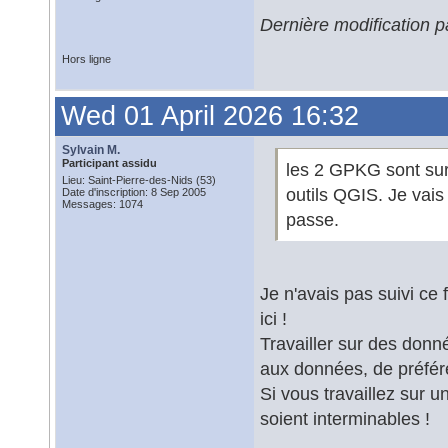
Dernière modification p
Hors ligne
Wed 01 April 2026 16:32
Sylvain M.
Participant assidu
les 2 GPKG sont sur l
Lieu: Saint-Pierre-des-Nids (53)
outils QGIS. Je vais
Date d'inscription: 8 Sep 2005
Messages: 1074
passe.
Je n'avais pas suivi ce 
ici !
Travailler sur des donn
aux données, de préfér
Si vous travaillez sur u
soient interminables !