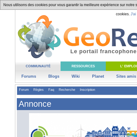
Nous utilisons des cookies pour vous garantir la meilleure expérience sur notre si
cookies.
J'ai
Le portail francophone
COMMUNAUTÉ
RESSOURCES
L' EMPLOI
Forums
Blogs
Wiki
Planet
Sites amis
Forum
Règles
Faq
Recherche
Inscription
Annonce