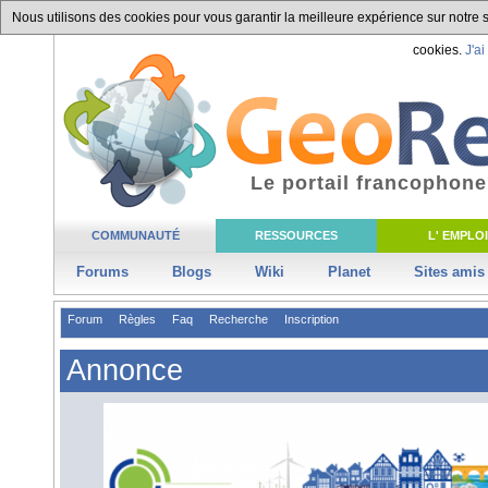
Nous utilisons des cookies pour vous garantir la meilleure expérience sur notre si
cookies.
J'ai
Le portail francophone
COMMUNAUTÉ
RESSOURCES
L' EMPLOI
Forums
Blogs
Wiki
Planet
Sites amis
Forum
Règles
Faq
Recherche
Inscription
Annonce