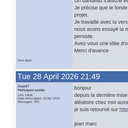
Un bandeau s'affiche en
Je précise que le fond
projet.
Je travaille avec la ve
nous avons essayé la m
persiste.
Avez-vous une idée d'o
Merci d'avance
Hors ligne
Tue 28 April 2026 21:49
liege67
bonjour
Participant assidu
depuis la dernière mise
Lieu: Liège
Date d'inscription: 10 Apr 2014
aléatoire chez moi auss
Messages: 253
je suis retourné sur
htt
jean marc