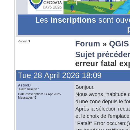
Les
inscriptions
sont ouv
Pages:
1
Forum
»
QGIS
Sujet précéde
erreur fatal e
Tue 28 April 2026 18:09
AstridB
Bonjour,
Juste Inscrit !
Nous avons l'habitude d
Date d'inscription: 14 Apr 2025
Messages: 6
d'une zone depuis le f
Après la sélection rect
et le choix de l'emplac
"Fatal!" Error occuren: