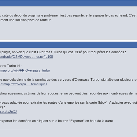
 du côté du dépôt du plugin si le problème n'est pas reporté, et le signaler le cas échéant. C'e
ment une solution/piste de l'auteur...
 plugin, on voit que c'est OverPass Turbo qui est utilisé pour récupérer les données :
lcoandrade/OSMDownlo … er.py#L108
ass Turbo ici :
eetmap.org/wiki/FR:Overpass_turbo
ible que cela vienne de la surcharge des serveurs d'Overpass Turbo, signalée sur plusieurs 
eetmap.fr/t/overpa … tematiques
lheureusement victimes de leur succès, et ne peuvent plus répondre aux nombreuses dema
rpass adaptée pour extraire les routes d'une emprise sur la carte (bbox). A adapter avec votr
) :
o.eu/s/2oXJ
xporter les données en cliquant sur le bouton "Exporter" en haut de la carte.