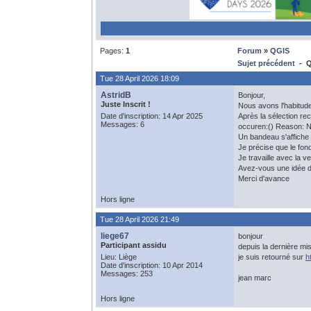
Pages:
1
Forum
»
QGIS
Sujet précédent
- QG
Tue 28 April 2026 18:09
AstridB
Bonjour,
Juste Inscrit !
Nous avons l'habitude
Date d'inscription: 14 Apr 2025
Après la sélection re
Messages: 6
occuren:() Reason: N
Un bandeau s'affiche 
Je précise que le fon
Je travaille avec la 
Avez-vous une idée d'
Merci d'avance
Hors ligne
Tue 28 April 2026 21:49
liege67
bonjour
Participant assidu
depuis la dernière mi
Lieu: Liège
je suis retourné sur
h
Date d'inscription: 10 Apr 2014
Messages: 253
jean marc
Hors ligne