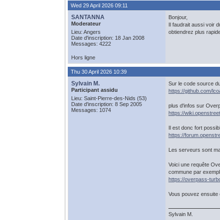
Wed 29 April 2026 09:11
SANTANNA
Bonjour,
Moderateur
Il faudrait aussi voir
Lieu: Angers
obtiendrez plus rapide
Date d'inscription: 18 Jan 2008
Messages: 4222
Hors ligne
Thu 30 April 2026 10:39
Sylvain M.
Sur le code source du
Participant assidu
https://github.com/
Lieu: Saint-Pierre-des-Nids (53)
Date d'inscription: 8 Sep 2005
plus d'infos sur Overp
Messages: 1074
https://wiki.openstr
Il est donc fort poss
https://forum.openstr
Les serveurs sont ma
Voici une requête Ove
commune par exemple
https://overpass-turb
Vous pouvez ensuite e
Sylvain M.