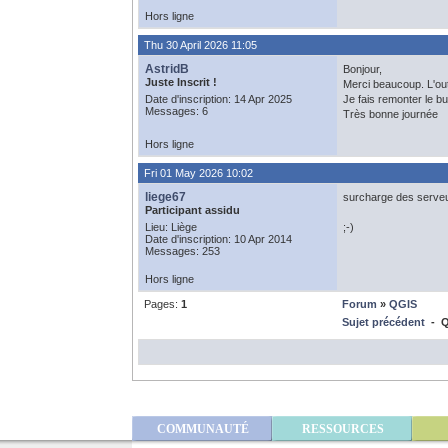
Hors ligne
Thu 30 April 2026 11:05
AstridB
Bonjour,
Juste Inscrit !
Merci beaucoup. L'outi
Date d'inscription: 14 Apr 2025
Je fais remonter le bu
Messages: 6
Très bonne journée
Hors ligne
Fri 01 May 2026 10:02
liege67
surcharge des serveu
Participant assidu
Lieu: Liège
;-)
Date d'inscription: 10 Apr 2014
Messages: 253
Hors ligne
Pages:
1
Forum
»
QGIS
Sujet précédent
- QG
COMMUNAUTÉ
RESSOURCES