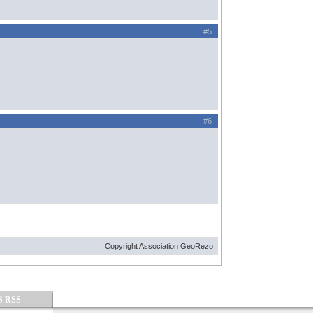
#5
#6
Copyright Association GeoRezo
S RSS