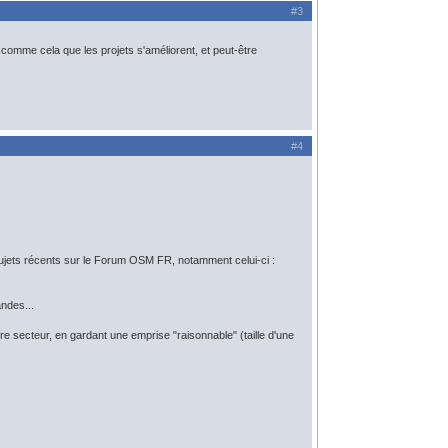
#3
st comme cela que les projets s'améliorent, et peut-être
#4
sujets récents sur le Forum OSM FR, notamment celui-ci :
ndes...
e secteur, en gardant une emprise "raisonnable" (taille d'une