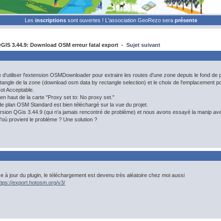
Les
inscriptions
sont ouvertes ! L'association GeoRezo sera
présente
IS 3.44.9: Download OSM erreur fatal export -
Sujet suivant
 d'utiliser l'extension OSMDownloader pour extraire les routes d'une zone depuis le fond d
ctangle de la zone (download osm data by rectangle selection) et le choix de l'emplacement p
ot Acceptable.
en haut de la carte "Proxy set to: No proxy set."
de plan OSM Standard est bien téléchargé sur la vue du projet.
version QGis 3.44.9 (qui n'a jamais rencontré de problème) et nous avons essayé la manip ave
où provient le problème ? Une solution ?
se à jour du plugin, le téléchargement est devenu très aléatoire chez moi aussi
ttps://export.hotosm.org/v3/