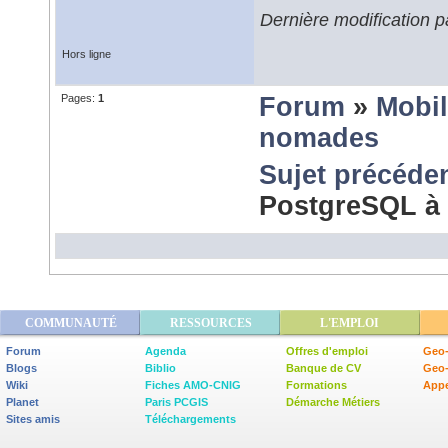
Dernière modification 
Hors ligne
Pages:
1
Forum
»
Mobil
nomades
Sujet précéde
PostgreSQL à 
COMMUNAUTÉ
RESSOURCES
L'EMPLOI
Forum
Agenda
Offres d'emploi
Geo-
Blogs
Biblio
Banque de CV
Geo
Wiki
Fiches AMO-CNIG
Formations
Appe
Planet
Paris PCGIS
Démarche Métiers
Sites amis
Téléchargements