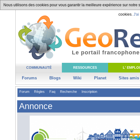
Nous utilisons des cookies pour vous garantir la meilleure expérience sur notre si
cookies.
J'ai
Le portail francophone
COMMUNAUTÉ
RESSOURCES
L' EMPLOI
Forums
Blogs
Wiki
Planet
Sites amis
Forum
Règles
Faq
Recherche
Inscription
Annonce