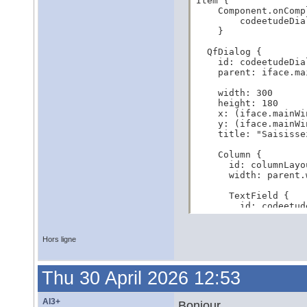
Item {

    Component.onComp
        codeetudeDia
    }

  QfDialog {

    id: codeetudeDial
    parent: iface.ma
    width: 300

    height: 180

    x: (iface.mainWi
    y: (iface.mainWi
    title: "Saisisse
    Column {

      id: columnLayou
      width: parent.w
      TextField {

        id: codeetude
        width: parent
        text: ""

      }

Hors ligne
    }

    onAccepted: {

Thu 30 April 2026 12:53
      const valeur =
      if (valeur ===
Al3+
Bonjour,