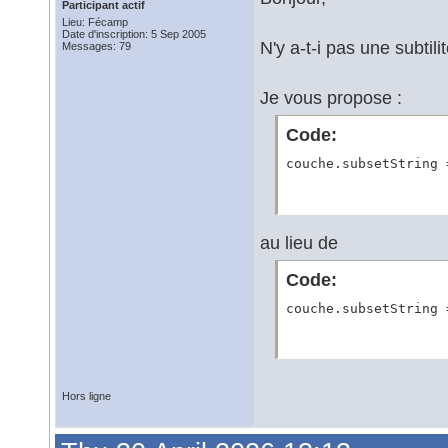
      ExpressionCont
Participant actif
      let projectInf
Lieu: Fécamp
      projectInfo.sa
Date d'inscription: 5 Sep 2005
N'y a-t-i pas une subtilit
Messages: 79
      const couches 
      if (couches.le
      const couche =
Je vous propose :
      const valeurSa
Code:
      couche.subsetS
couche.subsetString 
      // Remplace re
      iface.reloadPr
    }

  }

}
au lieu de
Code:
couche.subsetString 
Hors ligne