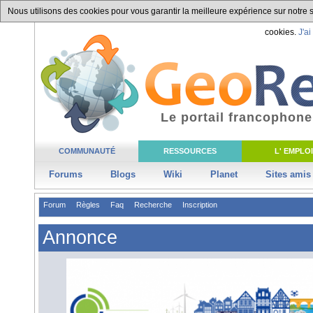
Nous utilisons des cookies pour vous garantir la meilleure expérience sur notre si
cookies.
J'ai
Le portail francophone
COMMUNAUTÉ
RESSOURCES
L' EMPLOI
Forums
Blogs
Wiki
Planet
Sites amis
Forum
Règles
Faq
Recherche
Inscription
Annonce