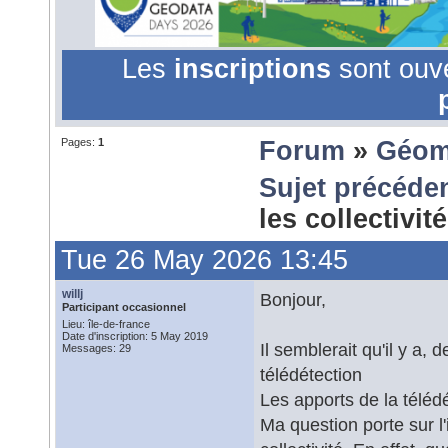
Les
inscriptions
sont ouv
Pages:
1
Forum
»
Géom
Sujet précéde
les collectivi
Tue 26 May 2026 13:45
willj
Bonjour,
Participant occasionnel
Lieu: île-de-france
Date d'inscription: 5 May 2019
Il semblerait qu'il y a,
Messages: 29
télédétection
Les apports de la téléd
Ma question porte sur 