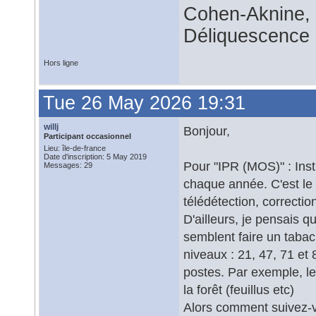
Cohen-Aknine, 
Déliquescence e
Hors ligne
Tue 26 May 2026 19:31
willj
Bonjour,
Participant occasionnel
Lieu: île-de-france
Date d'inscription: 5 May 2019
Pour "IPR (MOS)" : Inst
Messages: 29
chaque année. C'est le 
télédétection, correcti
D'ailleurs, je pensais 
semblent faire un tabac .
niveaux : 21, 47, 71 et 
postes. Par exemple, le 
la forêt (feuillus etc)
Alors comment suivez-vou