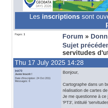
Les
inscriptions
sont ouv
Pages:
1
Forum
»
Donn
Sujet précéde
servitudes d'u
Thu 17 July 2025 14:28
Init70
Bonjour,
Juste Inscrit !
Date d'inscription: 24 Oct 2011
Messages: 6
Cartographe dans un bur
réalisation de cartes de 
Je me questionne à ce jo
'PT3', intitulé 'servit