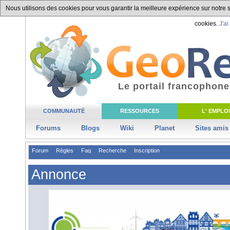
Nous utilisons des cookies pour vous garantir la meilleure expérience sur notre si
cookies.
J'ai
Le portail francophone
COMMUNAUTÉ
RESSOURCES
L' EMPLOI
Forums
Blogs
Wiki
Planet
Sites amis
Forum
Règles
Faq
Recherche
Inscription
Annonce