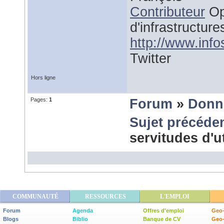
Contributeur
Op
d'infrastructure
http://www.inf
Twitter
Hors ligne
Pages:
1
Forum
»
Donn
Sujet précéde
servitudes d'u
COMMUNAUTÉ
RESSOURCES
L'EMPLOI
Forum
Agenda
Offres d'emploi
Geo-
Blogs
Biblio
Banque de CV
Geo