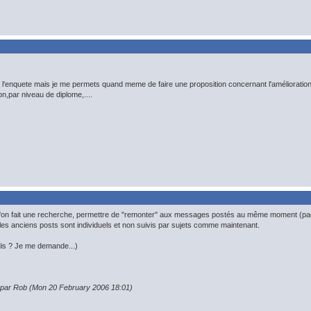
 à l'enquete mais je me permets quand meme de faire une proposition concernant l'améliorat
n,par niveau de diplome,....
 l'on fait une recherche, permettre de "remonter" aux messages postés au même moment (page
es anciens posts sont individuels et non suivis par sujets comme maintenant.
 dis ? Je me demande...)
n par Rob (Mon 20 February 2006 18:01)