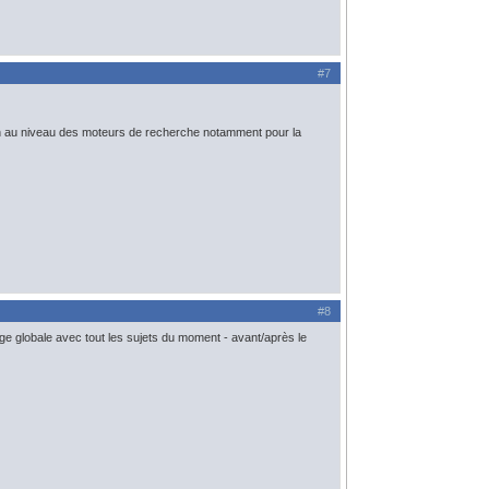
#7
ion au niveau des moteurs de recherche notamment pour la
#8
 globale avec tout les sujets du moment - avant/après le