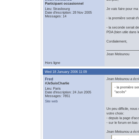
Participant occasionnel
Lieu: Strasbourg
Je vais faire pour ma
Date d'inscription: 28 Nov 2005
Messages: 14
- la première serait 
- la seconde serait d
PDA (bien utile dans l
Cordialement,
Jean Melounou
Hors ligne
Wed 18 January 2006 11:09
Fred
Jean Melounou a écrit
#JeSuisCharlie
- la première se
Lieu: Paris
"accès"
Date d'inscription: 24 Jun 2005
Messages: 7851
Site web
Un peu difficile, nou
votre choix:
- depuis la page d'ac
- sur le forum en bas 
Jean Melounou a écrit