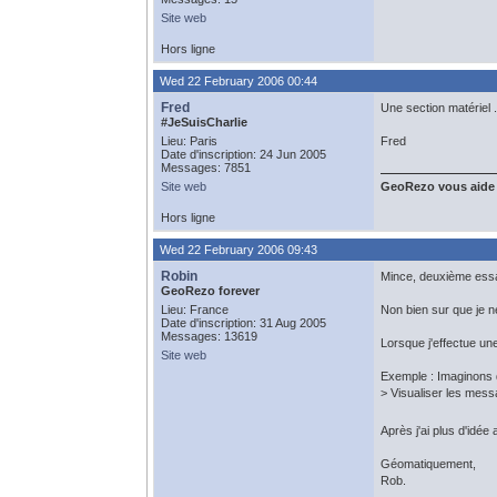
Site web
Hors ligne
Wed 22 February 2006 00:44
Fred
Une section matériel 
#JeSuisCharlie
Lieu: Paris
Fred
Date d'inscription: 24 Jun 2005
Messages: 7851
Site web
GeoRezo vous aide
Hors ligne
Wed 22 February 2006 09:43
Robin
Mince, deuxième essa
GeoRezo forever
Lieu: France
Non bien sur que je n
Date d'inscription: 31 Aug 2005
Messages: 13619
Lorsque j'effectue un
Site web
Exemple : Imaginons 
> Visualiser les mes
Après j'ai plus d'idée
Géomatiquement,
Rob.