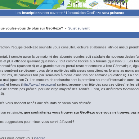
Les
inscriptions
sont ouvertes ! L'association GeoRezo sera
présente
ue voulez-vous de plus sur GeoRezo? -
Sujet suivant
isfaction, l'équipe GeoRezo souhaite vous consulter, lecteurs et abonnés, afin de mieux prend
 portail, il semble qu'un large majorité des abonnés sondés soit satisfaite du nouveau design 
pide et plus efficace qu'avant (question 2) tout comme l'accès aux forums (question 3). Les fo
 consultées (question 4) et la grande star du portail reste et demeure la liste Géomatique, éga
rs semblent se dégager : plus de la moitié des utilisateurs consultent les forums au moins une f
 forums, de plusieurs fois par semaines à moins d’une fois par semaine (question 6). La cons
e-mail (question 7). Les moteurs de recherche sont la première source d’information consult
org
) et freegis (
http://www.freegis.org
) sortent largement en tête des sources citées) et les sit
ne semble pas préoccuper une large majorité des sondés. Enfin, les différentes fonctionnalit
10).
és vous donnent accès aux résultats de facon plus détaillée.
stion est simple:
que souhaiteriez vous trouver sur GeoRezo que vous ne trouvez pas 
s suggestions pour mieux vous servir à l'avenir!
hiers vous devez vous
inscrire
.