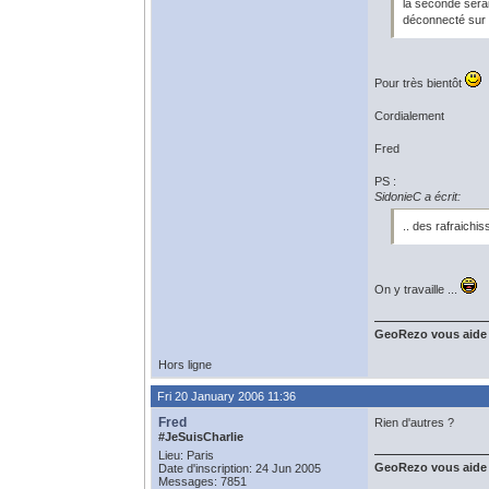
la seconde sera
déconnecté sur P
Pour très bientôt
Cordialement
Fred
PS :
SidonieC a écrit:
.. des rafraichi
On y travaille ...
GeoRezo vous aide
Hors ligne
Fri 20 January 2006 11:36
Fred
Rien d'autres ?
#JeSuisCharlie
Lieu: Paris
GeoRezo vous aide
Date d'inscription: 24 Jun 2005
Messages: 7851