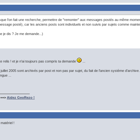
rsque l'on fait une recherche, permettre de "remonter" aux messages postés au même moment
essage posté), car les anciens posts sont individuels et non suivis par sujets comme mainte
que je dis ? Je me demande...)
 te relis ! et je n'ai toujours pas compris ta demande
...
uillet 2005 sont archivés par post et non pas par sujet, du fait de l'ancien système d'archiv
ngue ...
 ==>
Aidez GeoRezo !
matériel !