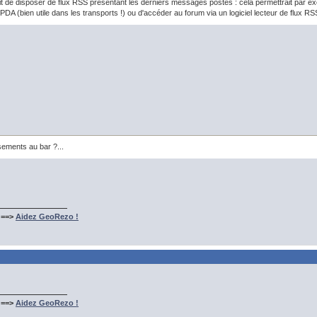
it de disposer de flux RSS présentant les derniers messages postés : cela permettrait par 
DA (bien utile dans les transports !) ou d'accéder au forum via un logiciel lecteur de flux RS
ssements au bar ?...
 ==>
Aidez GeoRezo !
 ==>
Aidez GeoRezo !