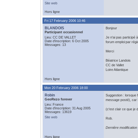
Site web
Hors ligne
Fri 17 February 2006 10:46
BLANDOIS
Bonjour
Participant occasionnel
Lieu: CC DE VALLET
Je n'ai pas participé
Date d'inscription: 6 Oct 2005
forum emploi:par régio
Messages: 13
Merci
Béatrice Landois
CC de Vallet
Loire Atlantique
Hors ligne
Mon 20 February 2006 18:00
Robin
Suggestion : lorsque
GeoRezo forever
message posté), car l
Lieu: France
Date d'inscription: 31 Aug 2005
(c'est clair ce que je
Messages: 13619
Site web
Rob.
Dernière modificatio
Hors ligne