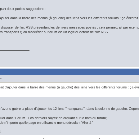
 part deux petites suggestions :
d'ajouter dans la barre des menus (à gauche) des liens vers les différents forums : ça évitera
e disposer de flux RSS présentant les derniers messages postés : cela permettrait par exe
es transports !) ou d'accéder au forum via un logiciel lecteur de flux RSS
:
rait d'ajouter dans la barre des menus (à gauche) des liens vers les différents forums : ça év
s n'avons guère la place d'ajouter les 12 liens "manquants", dans la colonne de gauche. Ce
cueil dans 'Forum - Les derniers sujets' en cliquant sur le nom du forum;
de n'importe quelle page en utilisant le menu déroulant 'Aller à '
: