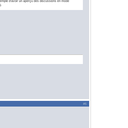
exemple d'avoir un aperçu des discussions en mode
S
#6