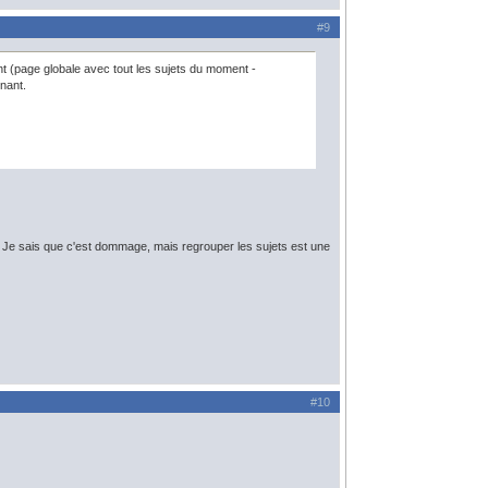
#9
 (page globale avec tout les sujets du moment -
nant.
e. Je sais que c'est dommage, mais regrouper les sujets est une
#10