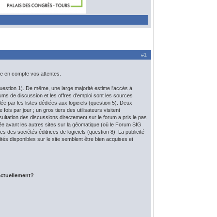
#1
re en compte vos attentes.
(question 1). De même, une large majorité estime l'accès à
rums de discussion et les offres d'emploi sont les sources
lée par les listes dédiées aux logiciels (question 5). Deux
ois par jour ; un gros tiers des utilisateurs visitent
ultation des discussions directement sur le forum a pris le pas
ée avant les autres sites sur la géomatique (où le Forum SIG
es des sociétés éditrices de logiciels (question 8). La publicité
és disponibles sur le site semblent être bien acquises et
actuellement?