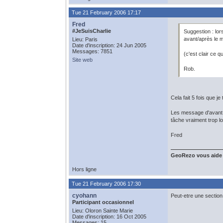
Tue 21 February 2006 17:17
Fred
#JeSuisCharlie
Suggestion : lo
avant/après le m
Lieu: Paris
Date d'inscription: 24 Jun 2005
Messages: 7851
(c'est clair ce 
Site web
Rob.
Cela fait 5 fois que je
Les message d'avant j
tâche vraiment trop lo
Fred
GeoRezo vous aide
Hors ligne
Tue 21 February 2006 17:30
cyohann
Peut-etre une section 
Participant occasionnel
Lieu: Oloron Sainte Marie
Date d'inscription: 16 Oct 2005
Messages: 15