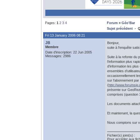
Pages:
1
2
3
4
Forum
»
Géo'Bar
Sujet précédent
- Q
Fri 13 January 2006 08:21
JB
Bonjour,
Membre
suite à l'enquête sat
Date d'inscription: 22 Jun 2005
Messages: 2986
Suite à la refonte du
l'information plus ra
d'information les plus
ensembles d’utilisateu
occasionnellement les
sur l'abonnement par 
(
http://www.forumsig.
présente sur GeoRezo 
comprises (question 
Les documents attach
Et maintenant, la que
Nous comptons sur vo
Fichier(s) joint(s) :
Pour accéder aux fic