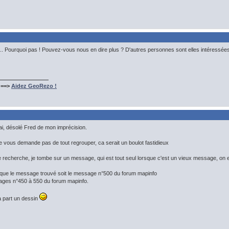
... Pourquoi pas ! Pouvez-vous nous en dire plus ? D'autres personnes sont elles intéressées
 ==>
Aidez GeoRezo !
i, désolé Fred de mon imprécision.
e vous demande pas de tout regrouper, ca serait un boulot fastidieux
e recherche, je tombe sur un message, qui est tout seul lorsque c'est un vieux message, on 
que le message trouvé soit le message n°500 du forum mapinfo
sages n°450 à 550 du forum mapinfo.
 a part un dessin