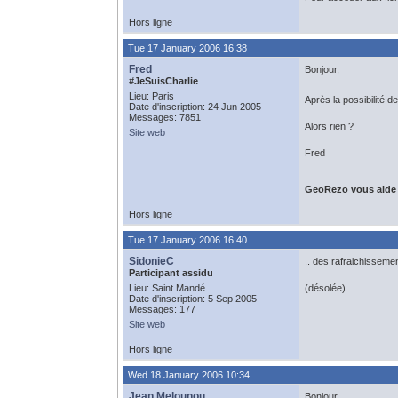
Hors ligne
Tue 17 January 2006 16:38
Fred
Bonjour,
#JeSuisCharlie
Lieu: Paris
Après la possibilité d
Date d'inscription: 24 Jun 2005
Messages: 7851
Alors rien ?
Site web
Fred
GeoRezo vous aide
Hors ligne
Tue 17 January 2006 16:40
SidonieC
.. des rafraichissemen
Participant assidu
Lieu: Saint Mandé
(désolée)
Date d'inscription: 5 Sep 2005
Messages: 177
Site web
Hors ligne
Wed 18 January 2006 10:34
Jean Melounou
Bonjour,