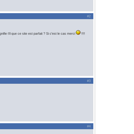
#2
ie t'il que ce site est parfait ? Si c'est le cas merci
!!!!
#3
#4