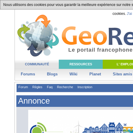
Nous utilisons des cookies pour vous garantir la meilleure expérience sur notre si
cookies.
J'ai
Le portail francophone
COMMUNAUTÉ
RESSOURCES
L' EMPLOI
Forums
Blogs
Wiki
Planet
Sites amis
Forum
Règles
Faq
Recherche
Inscription
Annonce