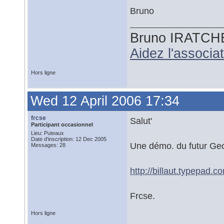
Bruno
Bruno IRATCH
Aidez l'associ
Hors ligne
Wed 12 April 2006 17:34
frcse
Salut'
Participant occasionnel
Lieu: Puteaux
Date d'inscription: 12 Dec 2005
Une démo. du futur Geop
Messages: 28
http://billaut.typepad.
Frcse.
Hors ligne