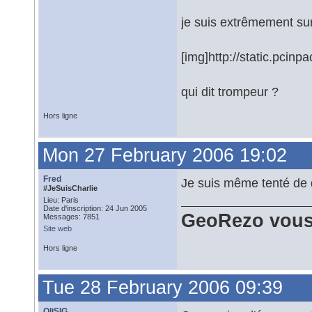
je suis extrêmement surp
[img]http://static.pcin
qui dit trompeur ?
Hors ligne
Mon 27 February 2006 19:02
Fred
Je suis même tenté de d
#JeSuisCharlie
Lieu: Paris
Date d'inscription: 24 Jun 2005
GeoRezo vous
Messages: 7851
Site web
Hors ligne
Tue 28 February 2006 09:39
OliSIG