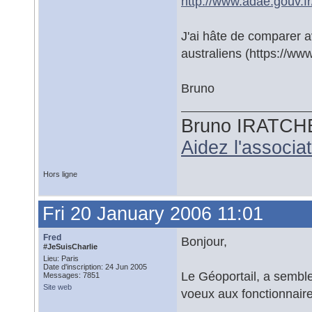
http://www.adae.gouv.f
J'ai hâte de comparer av
australiens (https://www
Bruno
Bruno IRATCH
Aidez l'associ
Hors ligne
Fri 20 January 2006 11:01
Fred
Bonjour,
#JeSuisCharlie
Lieu: Paris
Date d'inscription: 24 Jun 2005
Le Géoportail, a semble 
Messages: 7851
Site web
voeux aux fonctionnaire