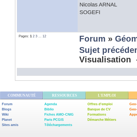
Nicolas ARNAL
SOGEFI
Pages:
1
2
3
…
12
Forum
»
Géom
Sujet précéde
Visualisation
COMMUNAUTÉ
RESSOURCES
L'EMPLOI
Forum
Agenda
Offres d'emploi
Geo-
Blogs
Biblio
Banque de CV
Geo
Wiki
Fiches AMO-CNIG
Formations
Appe
Planet
Paris PCGIS
Démarche Métiers
Sites amis
Téléchargements