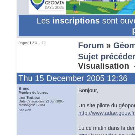
Les
inscriptions
sont ouv
Pages:
1
2
3
…
12
Forum
»
Géom
Sujet précéde
Visualisation
Thu 15 December 2005 12:36
Bruno
Bonjour,
Membre du bureau
Lieu: Toulouse
Date d'inscription: 22 Jun 2005
Un site pilote du géopor
Messages: 12783
Site web
http://www.adae.gouv.fr
Lu ce matin dans la dern