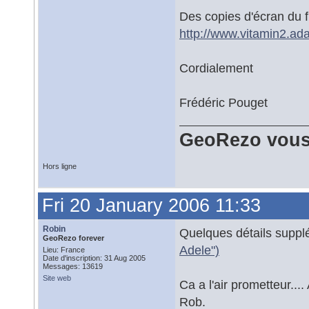
Des copies d'écran du fu
http://www.vitamin2.ada
Cordialement
Frédéric Pouget
GeoRezo vous
Hors ligne
Fri 20 January 2006 11:33
Robin
Quelques détails supplé
GeoRezo forever
Adele")
Lieu: France
Date d'inscription: 31 Aug 2005
Messages: 13619
Site web
Ca a l'air prometteur.... 
Rob.