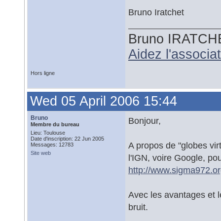
Bruno Iratchet
Bruno IRATCH
Aidez l'associ
Hors ligne
Wed 05 April 2006 15:44
Bruno
Bonjour,
Membre du bureau
Lieu: Toulouse
Date d'inscription: 22 Jun 2005
A propos de "globes virt
Messages: 12783
Site web
l'IGN, voire Google, po
http://www.sigma972.or
Avec les avantages et l
bruit.