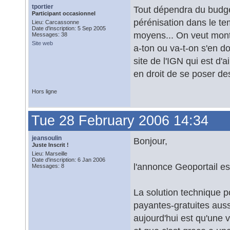
tportier
Tout dépendra du budget
Participant occasionnel
pérénisation dans le te
Lieu: Carcassonne
Date d'inscription: 5 Sep 2005
moyens... On veut montr
Messages: 38
Site web
a-ton ou va-t-on s'en d
site de l'IGN qui est d'a
en droit de se poser de
Hors ligne
Tue 28 February 2006 14:34
jeansoulin
Bonjour,
Juste Inscrit !
Lieu: Marseille
Date d'inscription: 6 Jan 2006
l'annonce Geoportail es
Messages: 8
La solution technique po
payantes-gratuites auss
aujourd'hui est qu'une 