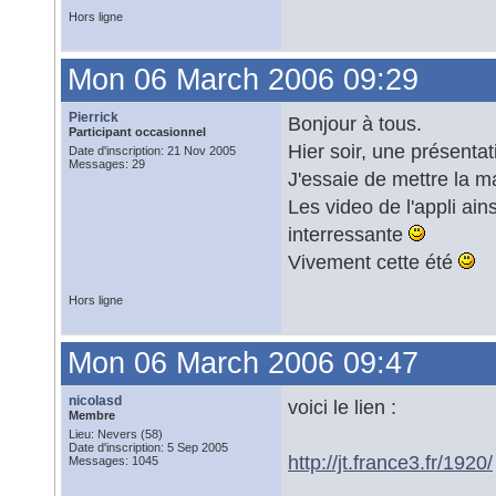
Hors ligne
Mon 06 March 2006 09:29
Pierrick
Bonjour à tous.
Participant occasionnel
Hier soir, une présentat
Date d'inscription: 21 Nov 2005
Messages: 29
J'essaie de mettre la mai
Les video de l'appli ain
interressante
Vivement cette été
Hors ligne
Mon 06 March 2006 09:47
nicolasd
voici le lien :
Membre
Lieu: Nevers (58)
Date d'inscription: 5 Sep 2005
http://jt.france3.fr/1920/
Messages: 1045