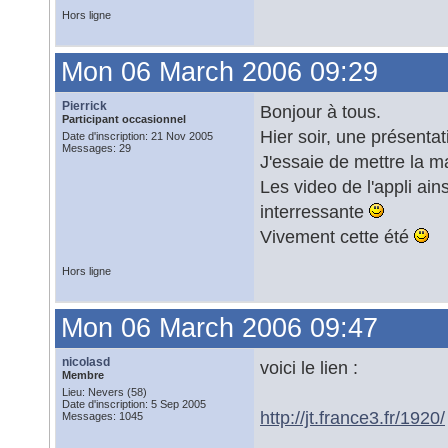
Hors ligne
Mon 06 March 2006 09:29
Pierrick
Bonjour à tous.
Participant occasionnel
Hier soir, une présentat
Date d'inscription: 21 Nov 2005
Messages: 29
J'essaie de mettre la mai
Les video de l'appli ain
interressante
Vivement cette été
Hors ligne
Mon 06 March 2006 09:47
nicolasd
voici le lien :
Membre
Lieu: Nevers (58)
Date d'inscription: 5 Sep 2005
http://jt.france3.fr/1920/
Messages: 1045