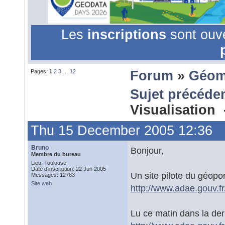
Les
inscriptions
sont ouv
Pages:
1
2
3
…
12
Forum
»
Géom
Sujet précéde
Visualisation
Thu 15 December 2005 12:36
Bruno
Bonjour,
Membre du bureau
Lieu: Toulouse
Date d'inscription: 22 Jun 2005
Un site pilote du géopor
Messages: 12783
Site web
http://www.adae.gouv.fr
Lu ce matin dans la dern