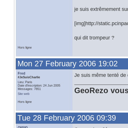
je suis extrêmement surp
[img]http://static.pcin
qui dit trompeur ?
Hors ligne
Mon 27 February 2006 19:02
Fred
Je suis même tenté de d
#JeSuisCharlie
Lieu: Paris
Date d'inscription: 24 Jun 2005
GeoRezo vous
Messages: 7851
Site web
Hors ligne
Tue 28 February 2006 09:39
OliSIG