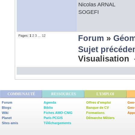
Nicolas ARNAL
SOGEFI
Pages:
1
2
3
…
12
Forum
»
Géom
Sujet précéde
Visualisation
COMMUNAUTÉ
RESSOURCES
L'EMPLOI
Forum
Agenda
Offres d'emploi
Geo-
Blogs
Biblio
Banque de CV
Geo
Wiki
Fiches AMO-CNIG
Formations
Appe
Planet
Paris PCGIS
Démarche Métiers
Sites amis
Téléchargements