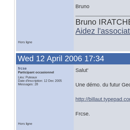
Bruno
Bruno IRATCH
Aidez l'associ
Hors ligne
Wed 12 April 2006 17:34
frcse
Salut'
Participant occasionnel
Lieu: Puteaux
Date d'inscription: 12 Dec 2005
Une démo. du futur Geop
Messages: 28
http://billaut.typepad.
Frcse.
Hors ligne