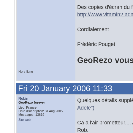
Des copies d'écran du fu
http://www.vitamin2.ada
Cordialement
Frédéric Pouget
GeoRezo vous
Hors ligne
Fri 20 January 2006 11:33
Robin
Quelques détails supplé
GeoRezo forever
Adele")
Lieu: France
Date d'inscription: 31 Aug 2005
Messages: 13619
Site web
Ca a l'air prometteur.... 
Rob.