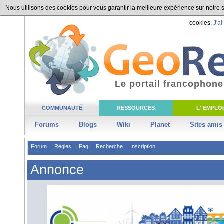
Nous utilisons des cookies pour vous garantir la meilleure expérience sur notre si
cookies.
J'ai
Le portail francophone
COMMUNAUTÉ
RESSOURCES
L' EMPLOI
Forums
Blogs
Wiki
Planet
Sites amis
Forum
Règles
Faq
Recherche
Inscription
Annonce