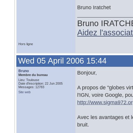
Bruno Iratchet
Bruno IRATCH
Aidez l'associ
Hors ligne
Wed 05 April 2006 15:44
Bruno
Bonjour,
Membre du bureau
Lieu: Toulouse
Date d'inscription: 22 Jun 2005
A propos de "globes virt
Messages: 12783
Site web
l'IGN, voire Google, po
http://www.sigma972.or
Avec les avantages et l
bruit.