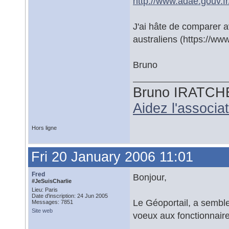
http://www.adae.gouv.f
J'ai hâte de comparer av
australiens (https://www
Bruno
Bruno IRATCH
Aidez l'associ
Hors ligne
Fri 20 January 2006 11:01
Fred
Bonjour,
#JeSuisCharlie
Lieu: Paris
Date d'inscription: 24 Jun 2005
Le Géoportail, a semble 
Messages: 7851
Site web
voeux aux fonctionnaire