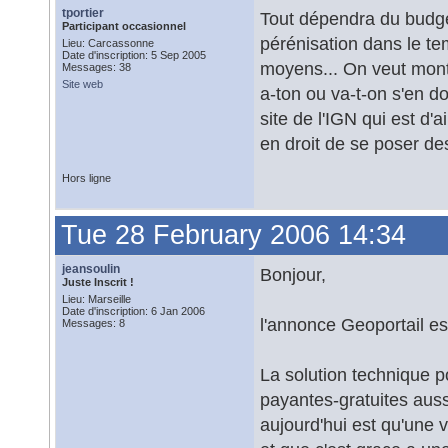
tportier
Tout dépendra du budget
Participant occasionnel
pérénisation dans le te
Lieu: Carcassonne
Date d'inscription: 5 Sep 2005
moyens... On veut montr
Messages: 38
Site web
a-ton ou va-t-on s'en d
site de l'IGN qui est d'a
en droit de se poser de
Hors ligne
Tue 28 February 2006 14:34
jeansoulin
Bonjour,
Juste Inscrit !
Lieu: Marseille
Date d'inscription: 6 Jan 2006
l'annonce Geoportail es
Messages: 8
La solution technique po
payantes-gratuites auss
aujourd'hui est qu'une 