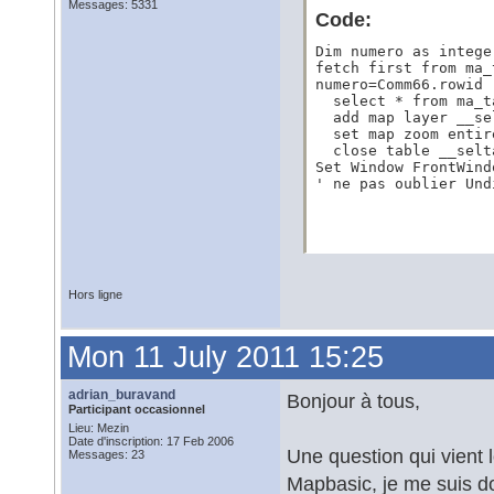
Messages: 5331
Code:
Dim numero as intege
fetch first from ma_
numero=Comm66.rowid

  select * from ma_t
  add map layer __sel
  set map zoom entir
  close table __selta
Set Window FrontWind
' ne pas oublier Und
Hors ligne
Mon 11 July 2011 15:25
adrian_buravand
Bonjour à tous,
Participant occasionnel
Lieu: Mezin
Date d'inscription: 17 Feb 2006
Une question qui vient 
Messages: 23
Mapbasic, je me suis don