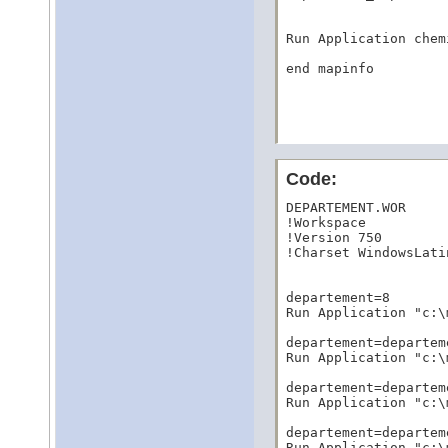
Run Application chem
end mapinfo
Code:
DEPARTEMENT.WOR

!Workspace

!Version 750

!Charset WindowsLatin
departement=8

Run Application "c:\
departement=departeme
Run Application "c:\
departement=departeme
Run Application "c:\
departement=departeme
Run Application "c:\