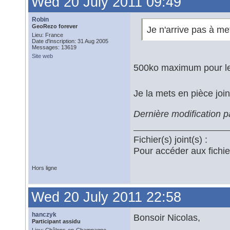
Wed 20 July 2011 09:49
Robin
GeoRezo forever
Je n'arrive pas à met
Lieu: France
Date d'inscription: 31 Aug 2005
Messages: 13619
Site web
500ko maximum pour le
Je la mets en pièce jo
Dernière modification 
Fichier(s) joint(s) :
Pour accéder aux fichi
Hors ligne
Wed 20 July 2011 22:58
hanczyk
Bonsoir Nicolas,
Participant assidu
Lieu: Châlons-en-Champagne