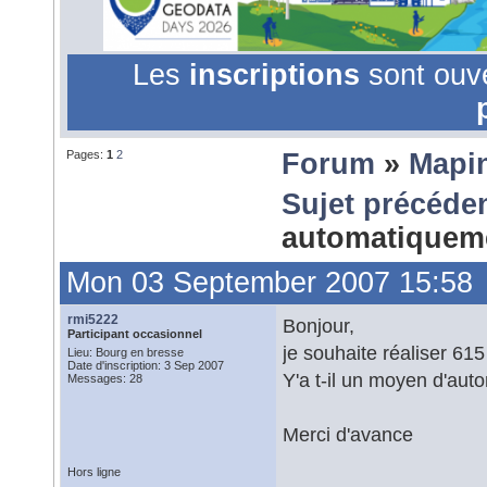
Les
inscriptions
sont ouv
Pages:
1
2
Forum
»
Mapi
Sujet précéde
automatiquem
Mon 03 September 2007 15:58
rmi5222
Bonjour,
Participant occasionnel
je souhaite réaliser 615
Lieu: Bourg en bresse
Date d'inscription: 3 Sep 2007
Y'a t-il un moyen d'auto
Messages: 28
Merci d'avance
Hors ligne