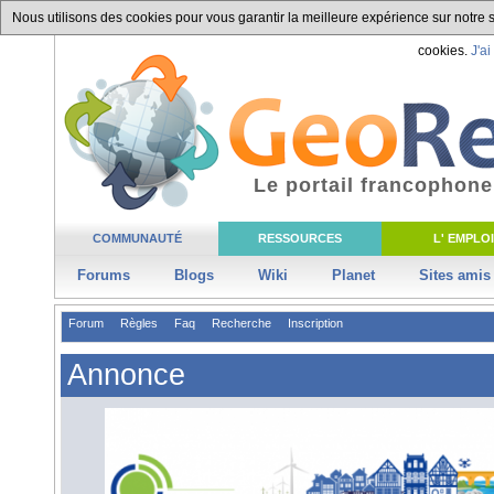
Nous utilisons des cookies pour vous garantir la meilleure expérience sur notre si
cookies.
J'ai
Le portail francophone
COMMUNAUTÉ
RESSOURCES
L' EMPLOI
Forums
Blogs
Wiki
Planet
Sites amis
Forum
Règles
Faq
Recherche
Inscription
Annonce