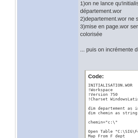
1)on ne lance qu'initiali
département.wor
2)departement.wor ne s
3)mise en page.wor sert
colorisée
... puis on incrémente 
Code:
INITIALISATION.WOR

!Workspace

!Version 750

!Charset WindowsLatin
dim departement as in
dim chemin as string

chemin="c:\"

Open Table "C:\SIG\F
Map From F_dept
