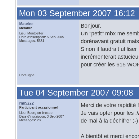
Mon 03 September 2007 16:12
Maurice
Bonjour,
Membre
Un "petit" mbx me sembl
Lieu: Montpellier
Date d'inscription: 5 Sep 2005
dorénavant gratuit mais 
Messages: 5331
Sinon il faudrait utilis
incrémenterait astuci
pour créer les 615 WOR.
Hors ligne
Tue 04 September 2007 09:08
rmi5222
Merci de votre rapidité !
Participant occasionnel
Je vais opter pour les .
Lieu: Bourg en bresse
Date d'inscription: 3 Sep 2007
de mal à la déchifrer ;-)
Messages: 28
A bientôt et merci enco