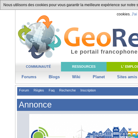
Nous utilisons des cookies pour vous garantir la meilleure expérience sur notre si
cookies.
J'ai
Le portail francophone
COMMUNAUTÉ
RESSOURCES
L' EMPLOI
Forums
Blogs
Wiki
Planet
Sites amis
Forum
Règles
Faq
Recherche
Inscription
Annonce