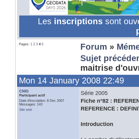
Les
inscriptions
sont ouv
Pages:
1
2
3
4
5
Forum
»
Méme
Sujet précéde
maitrise d'ou
Mon 14 January 2008 22:49
CNIG
Série 2005
Participant actif
Fiche n°82 : REFE
Date d'inscription: 8 Dec 2007
Messages: 143
REFERENCE : DEFIN
Site web
Introduction