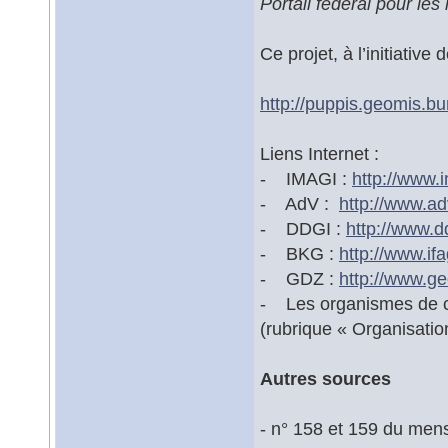
Portail fédéral pour le
Ce projet, à l’initiative
http://puppis.geomis.bu
Liens Internet :
- IMAGI :
http://www.i
- AdV :
http://www.ad
- DDGI :
http://www.d
- BKG :
http://www.ifa
- GDZ :
http://www.g
- Les organismes de ca
(rubrique « Organisation
Autres sources
- n° 158 et 159 du men