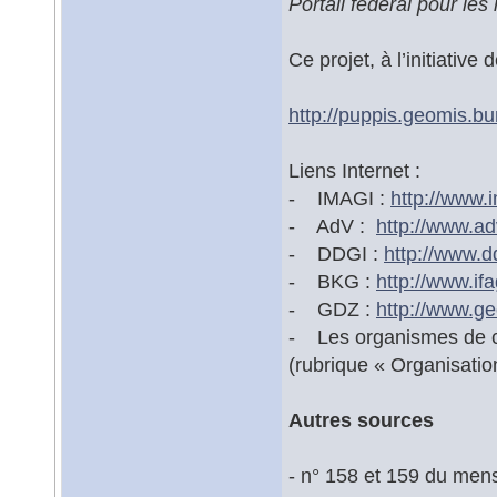
Portail fédéral pour le
Ce projet, à l’initiative
http://puppis.geomis.bu
Liens Internet :
- IMAGI :
http://www.i
- AdV :
http://www.ad
- DDGI :
http://www.d
- BKG :
http://www.ifa
- GDZ :
http://www.g
- Les organismes de ca
(rubrique « Organisation
Autres sources
- n° 158 et 159 du men