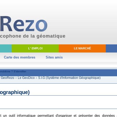
ancophone de la géomatique
L' EMPLOI
LE MARCHÉ
Carte des membres
Sites amis
problème ?
S'identifier
ki GeoRezo
»
Le GeoDico
»
S.I.G (Système d'Information Géographique)
éographique)
t un outil informatique permettant d'organiser et présenter des données