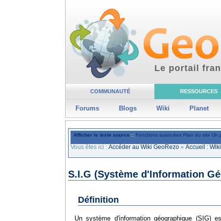
Le portail fr
COMMUNAUTÉ
RESSOURCES
Forums
Blogs
Wiki
Planet
Afficher le texte source
::
Fonctions avancées
Plan du site
Un 
Vous êtes ici :
Accéder au Wiki GeoRezo
»
Accueil : Wi
S.I.G (Système d'Information G
Définition
Un système d'information géographique (SIG) es