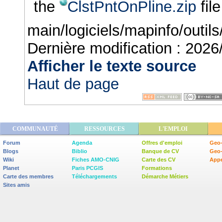
the
ClstPntOnPline.zip
file
main/logiciels/mapinfo/outils
Dernière modification :
2026
Afficher le texte source
Haut de page
COMMUNAUTÉ
RESSOURCES
L'EMPLOI
Forum
Agenda
Offres d'emploi
Geo-
Blogs
Biblio
Banque de CV
Geo
Wiki
Fiches AMO-CNIG
Carte des CV
Appe
Planet
Paris PCGIS
Formations
Carte des membres
Téléchargements
Démarche Métiers
Sites amis