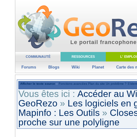
Le portail francophone
COMMUNAUTÉ
RESSOURCES
L' EMPLOI
Forums
Blogs
Wiki
Planet
Carte des
Afficher le texte source
::
Fonctions avancées
Plan du site
Un problème ?
S'ident
Vous êtes ici :
Accéder au W
GeoRezo
»
Les logiciels en
Mapinfo : Les Outils
»
Closes
proche sur une polyligne