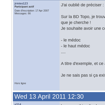
jrmieo123
J'ai oublié de préciser 
Participant actif
Date d'inscription: 17 Apr 2007
Messages: 66
Sur la BD Topo, je trou
que je cherche !
Je souhaite avoir une co
- le médoc
- le haut médoc
....
A titre d'exemple, et ce 
Je ne sais pas si ça exi
Hors ligne
Wed 13 April 2011 12:30
n314