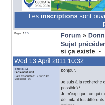
Les
inscriptions
sont ouv
Pages:
1
2
3
Forum
»
Donn
Sujet précéde
si ça existe -
Wed 13 April 2011 10:32
jrmieo123
bonjour,
Participant actif
Date d'inscription: 17 Apr 2007
Messages: 66
Je suis à la recherche d
possible) !
Je m'explique, ce qui 
délimitant les différen