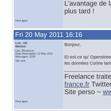
L'avantage de l
plus tard !
Hors ligne
Fri 20 May 2011 16:16
Loic_GR
Bonjour,
Membre
Lieu: Besancon
Date d'inscription: 12 May 2011
Et est-ce qu' Openstree
Messages: 1030
Site web
les données Corine land 
Freelance trai
france.fr
Twitte
Site perso ~
ww
Hors ligne