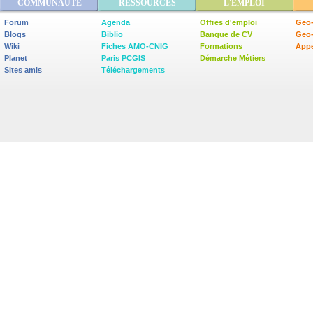
COMMUNAUTÉ
RESSOURCES
L'EMPLOI
Forum
Agenda
Offres d'emploi
Geo-
Blogs
Biblio
Banque de CV
Geo
Wiki
Fiches AMO-CNIG
Formations
Appe
Planet
Paris PCGIS
Démarche Métiers
Sites amis
Téléchargements