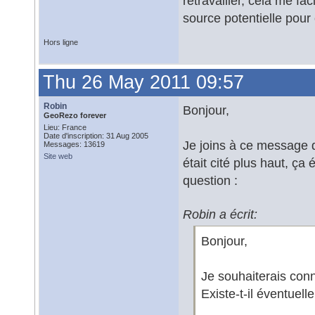
retravailler, cela me fac
source potentielle pou
Hors ligne
Thu 26 May 2011 09:57
Robin
Bonjour,
GeoRezo forever
Lieu: France
Date d'inscription: 31 Aug 2005
Je joins à ce message 
Messages: 13619
Site web
était cité plus haut, ç
question :
Robin a écrit:
Bonjour,
Je souhaiterais conn
Existe-t-il éventuell