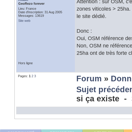
Attention : sur OSM, c'
GeoRezo forever
zones viticoles > 25ha
Lieu: France
Date d'inscription: 31 Aug 2005
le site dédié.
Messages: 13619
Site web
Donc :
Oui, OSM référence des 
Non, OSM ne référence
25ha ont de très forte 
Hors ligne
Pages:
1
2
3
Forum
»
Donn
Sujet précéde
si ça existe -