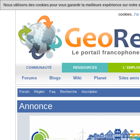
Nous utilisons des cookies pour vous garantir la meilleure expérience sur notre si
cookies.
J'ai
Le portail francophone
COMMUNAUTÉ
RESSOURCES
L' EMPLOI
Forums
Blogs
Wiki
Planet
Sites amis
Forum
Règles
Faq
Recherche
Inscription
Annonce