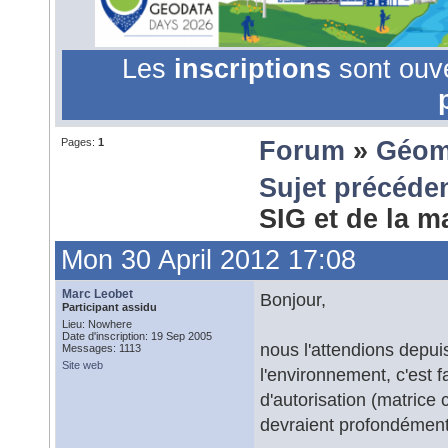
Les
inscriptions
sont ouv
Pages:
1
Forum
»
Géom
Sujet précéde
SIG et de la m
Mon 30 April 2012 17:08
Marc Leobet
Bonjour,
Participant assidu
Lieu: Nowhere
Date d'inscription: 19 Sep 2005
nous l'attendions depuis
Messages: 1113
Site web
l'environnement, c'est f
d'autorisation (matrice 
devraient profondément 