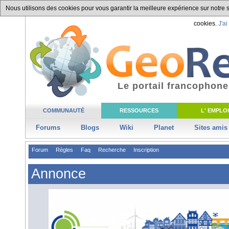
Nous utilisons des cookies pour vous garantir la meilleure expérience sur notre si
cookies.
J'ai
Le portail francophone
COMMUNAUTÉ
RESSOURCES
L' EMPLOI
Forums
Blogs
Wiki
Planet
Sites amis
Forum
Règles
Faq
Recherche
Inscription
Annonce