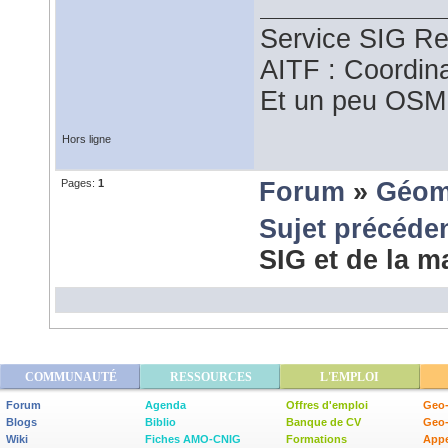
Service SIG Re
AITF : Coordin
Et un peu OSM
Hors ligne
Pages:
1
Forum
»
Géom
Sujet précéde
SIG et de la m
COMMUNAUTÉ
RESSOURCES
L'EMPLOI
Forum
Agenda
Offres d'emploi
Geo-
Blogs
Biblio
Banque de CV
Geo
Wiki
Fiches AMO-CNIG
Formations
Appe