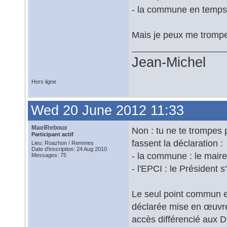
- la commune en temps q
Mais je peux me tromper
Jean-Michel
Hors ligne
Wed 20 June 2012 11:33
MaelReboux
Non : tu ne te trompes p
Participant actif
fassent la déclaration :
Lieu: Roazhon / Rennnes
Date d'inscription: 24 Aug 2010
- la commune : le mair
Messages: 75
- l'EPCI : le Président
Le seul point commun est
déclarée mise en œuvre 
accès différencié aux DN