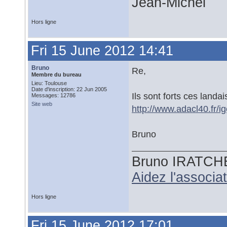
Jean-Michel
Hors ligne
Fri 15 June 2012 14:41
Bruno
Re,
Membre du bureau
Lieu: Toulouse
Date d'inscription: 22 Jun 2005
Ils sont forts ces landa
Messages: 12786
Site web
http://www.adacl40.fr/
Bruno
Bruno IRATCH
Aidez l'associ
Hors ligne
Fri 15 June 2012 17:01