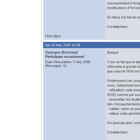
correspondant à l'emp
rectifications d'"erre
En fait je n'ai fait d
Cordialement.
Hors ligne
Sat 16 May 2009 16:28
Georges Bertrand
Bonjour
Participant occasionnel
Date d'inscription: 5 Sep 2005
C'est un fait que le p
Messages: 11
référentiel à grande 
que celui de l'IGN est
Evidemment ces usages
sens, notamment lors 
- officialiser cette tr
RGE) comme par tout 
- assembler les feuil
des chevauchements. Se
- valider, selon un pr
- utiliser cette géomé
On pourrait ainsi sort
Cordialement