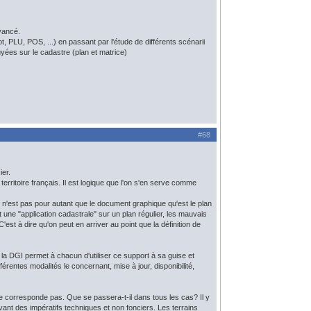
vancé.
t, PLU, POS, ...) en passant par l'étude de différents scénarii
yées sur le cadastre (plan et matrice)
#68
ier.
territoire français. Il est logique que l'on s'en serve comme
ce n'est pas pour autant que le document graphique qu'est le plan
 une "application cadastrale" sur un plan régulier, les mauvais
est à dire qu'on peut en arriver au point que la définition de
s la DGI permet à chacun d'utiliser ce support à sa guise et
fférentes modalités le concernant, mise à jour, disponibilité,
e corresponde pas. Que se passera-t-il dans tous les cas? Il y
ivant des impératifs techniques et non fonciers. Les terrains