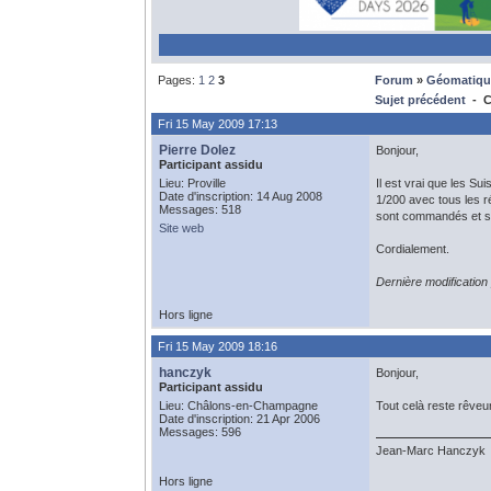
Pages:
1
2
3
Forum
»
Géomatiqu
Sujet précédent
- C
Fri 15 May 2009 17:13
Pierre Dolez
Bonjour,
Participant assidu
Lieu: Proville
Il est vrai que les Su
Date d'inscription: 14 Aug 2008
1/200 avec tous les r
Messages: 518
sont commandés et sur
Site web
Cordialement.
Dernière modification
Hors ligne
Fri 15 May 2009 18:16
hanczyk
Bonjour,
Participant assidu
Lieu: Châlons-en-Champagne
Tout celà reste rêveu
Date d'inscription: 21 Apr 2006
Messages: 596
Jean-Marc Hanczyk
Hors ligne