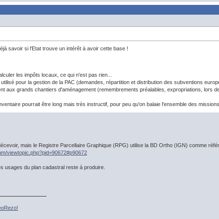
déjà savoir si l'Etat trouve un intérêt à avoir cette base !
lculer les impôts locaux, ce qui n'est pas rien...
utilisé pour la gestion de la PAC (demandes, répartition et distribution des subventions euro
nt aux grands chantiers d'aménagement (remembrements préalables, expropriations, lors de l
'inventaire pourrait être long mais très instructif, pour peu qu'on balaie l'ensemble des mission
décevoir, mais le Registre Parcellaire Graphique (RPG) utilise la BD Ortho (IGN) comme référ
orum/viewtopic.php?pid=90672#p90672
es usages du plan cadastral reste à produire.
GeoRezo!