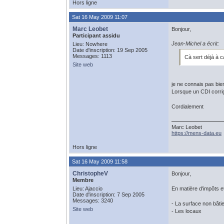
Hors ligne
Sat 16 May 2009 11:07
Marc Leobet
Bonjour,
Participant assidu
Jean-Michel a écrit:
Lieu: Nowhere
Date d'inscription: 19 Sep 2005
Messages: 1113
Cà sert déjà à ca
Site web
je ne connais pas bien
Lorsque un CDI corrig
Cordialement
Marc Leobet
https://mens-data.eu
Hors ligne
Sat 16 May 2009 11:58
ChristopheV
Bonjour,
Membre
Lieu: Ajaccio
En matière d'impôts et
Date d'inscription: 7 Sep 2005
Messages: 3240
- La surface non bâti
Site web
- Les locaux