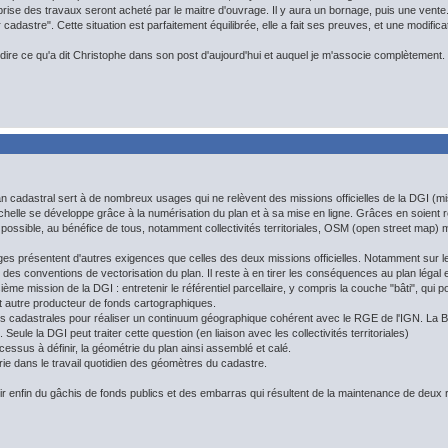
rise des travaux seront acheté par le maitre d'ouvrage. Il y aura un bornage, puis une vente
ur cadastre". Cette situation est parfaitement équilibrée, elle a fait ses preuves, et une modific
e redire ce qu'a dit Christophe dans son post d'aujourd'hui et auquel je m'associe complètement.
lan cadastral sert à de nombreux usages qui ne relèvent des missions officielles de la DGI (mi
échelle se développe grâce à la numérisation du plan et à sa mise en ligne. Grâces en soien
 possible, au bénéfice de tous, notamment collectivités territoriales, OSM (open street map) m
 présentent d'autres exigences que celles des deux missions officielles. Notamment sur le 
des conventions de vectorisation du plan. Il reste à en tirer les conséquences au plan légal e
oisième mission de la DGI : entretenir le référentiel parcellaire, y compris la couche "bâti", qui 
autre producteur de fonds cartographiques.
les cadastrales pour réaliser un continuum géographique cohérent avec le RGE de l'IGN. La BD 
ule la DGI peut traiter cette question (en liaison avec les collectivités territoriales)
ocessus à définir, la géométrie du plan ainsi assemblé et calé.
trie dans le travail quotidien des géomètres du cadastre.
ir enfin du gâchis de fonds publics et des embarras qui résultent de la maintenance de deux ré