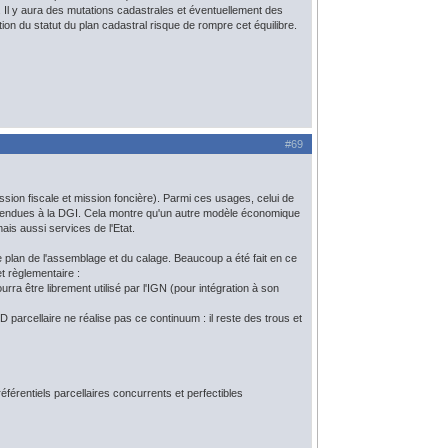
. Il y aura des mutations cadastrales et éventuellement des
ation du statut du plan cadastral risque de rompre cet équilibre.
#69
ssion fiscale et mission foncière). Parmi ces usages, celui de
t rendues à la DGI. Cela montre qu'un autre modèle économique
ais aussi services de l'Etat.
plan de l'assemblage et du calage. Beaucoup a été fait en ce
t règlementaire :
pourra être librement utilisé par l'IGN (pour intégration à son
parcellaire ne réalise pas ce continuum : il reste des trous et
férentiels parcellaires concurrents et perfectibles