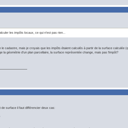
lculer les impôts locaux, ce qui n'est pas rien...
 le cadastre, mais je croyais que les impôts étaient calculés à partir de la surface calculée 
e la géométrie d'un plan parcellaire, la surface représentée change, mais pas l'impôt?
 de surface il faut différencier deux cas:
e