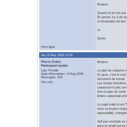
Bonjour,
Quand on en est aux p
En amont, il y a de no
et l'évaluation de le
a+
Sylvie
Hors ligne
Sat 16 May 2009 14:59
Pierre Dolez
Bonjour,
Participant assidu
Lieu: Proville
Le plan du cadastre es
Date d'inscription: 14 Aug 2008
En gros, c'est le seul
Messages: 518
document de travail.
Site web
Les études foncières d
cadastral n'a pas serv
font un plan de vente 
limites cadastrale pr
Le sujet traité ici es
sous sa propre respons
opposabilité, changent.
Soit pas exemple un o
aura un projet qui ne 