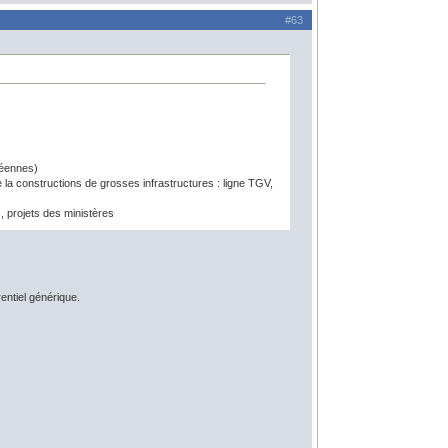
#63
péennes)
a constructions de grosses infrastructures : ligne TGV,
s, projets des ministères
entiel générique.