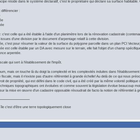
ncipe réside dans le système déclaratif, c'est le propriétaire qui déclare sa surface habitable. C
t différencier :
e
ée
tée
 c'est celle qui a été établie à l'aide d'un planimètre lors de la rénovation cadastrale (contena
issues d'une division par le document d'arpentage relatif à cette division.
e, c'est pour résumer la valeur de la surface du polygone parcelle dans un plan PCI Vecteur, 
e est celle établie par un DA avec mesure sur le terrain, elle fait l'objet d'un champ spécif
ance arpentée.
scale qui sert à l'établissement de l'impôt.
mum, mais on touche là du doigt la complexité et les complexités induites dans l'établissement
re fiscale, mais il n'existe pas d'autre référentiel à grande échelle! Au delà de ce qui nous pré
roit de propriété, qui est défini dans le code civil, qui a été créé par la même volonté politique 
echniques topographiques ont évoluées et comme souvent la législation évolue beaucoup moi
 sur la mise en œuvre d'un cadastre opposable résoudrait de facto la notion de référentiel à g
île c'est d'être une terre topologiquement close