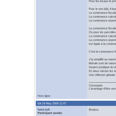
Pour les locaux le pri
Pour le non bâti, il fau
La contenance fiscal
La contenance calcul
La contenance arpen
La contenance fiscale:
Ou pour les parcelles 
La contenance calculé
La contenance arpenté
est égale à la conten
C'est la contenance fi
J'ai simplifié au maxi
littérale sont de natu
l'aspect juridique du d
En deux siècles les t
Une réflexion globale
Christophe
L'avantage d'être une 
Hors ligne
Sat 16 May 2009 12:07
hanczyk
Bonjour,
Participant assidu