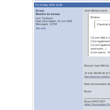
Fri 15 May 2009 18:38
Bruno
Jean-Michel a écrit:
Membre du bureau
Bonjour,
Lieu: Toulouse
Date d'inscription: 22 Jun 2005
Messages: 12783
Il faudrait 
Site web
Cà sert déjà à ca
C'est également 
Cà sert égaleme
autoroutes...)
et j'en passe...l
Bonsoir Jean-Michel,
Je suis désolé de te 
http://georezo.net/f
Mais ton inventaire d
Bruno
Bruno IRATCHET
Aidez l'association 