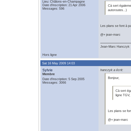
Lieu: Châlons-en-Champagne
Date d'inscription: 21 Apr 2006
Cà sert égaleme
Messages: 596
autoroutes...)
Les plans se font à p
@+ jean-marc
Jean-Marc Hanczyk
Hors ligne
Sat 16 May 2009 14:03
Sylvie
hanczyk a écrit:
Membre
Bonjour,
Date d'inscription: 5 Sep 2005
Messages: 3066
Cà sert ég
ligne TGV, 
Les plans se fon
@+ jean-marc