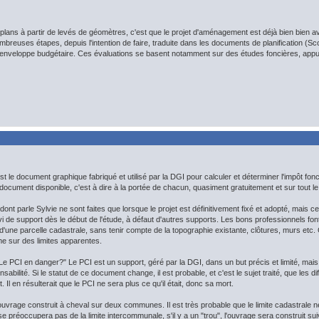
lans à partir de levés de géomètres, c'est que le projet d'aménagement est déjà bien bien a
mbreuses étapes, depuis l'intention de faire, traduite dans les documents de planification (Sco
ur enveloppe budgétaire. Ces évaluations se basent notamment sur des études foncières, appu
t le document graphique fabriqué et utilisé par la DGI pour calculer et déterminer l'impôt fonc
 document disponible, c'est à dire à la portée de chacun, quasiment gratuitement et sur tout le 
ont parle Sylvie ne sont faites que lorsque le projet est définitivement fixé et adopté, mais 
i de support dès le début de l'étude, à défaut d'autres supports. Les bons professionnels font
d'une parcelle cadastrale, sans tenir compte de la topographie existante, clôtures, murs etc. C'
ime sur des limites apparentes.
t "Le PCI en danger?" Le PCI est un support, géré par la DGI, dans un but précis et limité, mai
abilité. Si le statut de ce document change, il est probable, et c'est le sujet traité, que les di
 Il en résulterait que le PCI ne sera plus ce qu'il était, donc sa mort.
uvrage construit à cheval sur deux communes. Il est très probable que le limite cadastrale n
se préoccupera pas de la limite intercommunale, s'il y a un "trou", l'ouvrage sera construit su