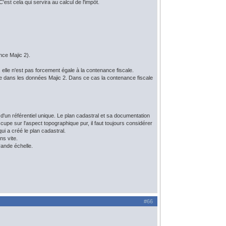
'est cela qui servira au calcul de l'impôt.
nce Majic 2).
elle n'est pas forcement égale à la contenance fiscale.
ique dans les données Majic 2. Dans ce cas la contenance fiscale
 d'un référentiel unique. Le plan cadastral et sa documentation
occupe sur l'aspect topographique pur, il faut toujours considérer
qui a créé le plan cadastral.
ns vite.
rande échelle.
#66