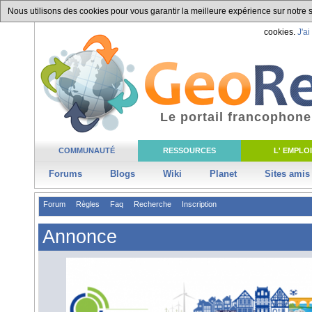
Nous utilisons des cookies pour vous garantir la meilleure expérience sur notre si
cookies.
J'ai
Le portail francophone
COMMUNAUTÉ
RESSOURCES
L' EMPLOI
Forums
Blogs
Wiki
Planet
Sites amis
Forum
Règles
Faq
Recherche
Inscription
Annonce