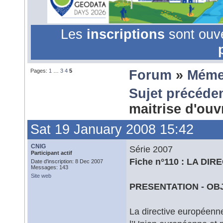
Les
inscriptions
sont ouv
Pages:
1
…
3
4
5
Forum
»
Méme
Sujet précéde
maitrise d'ou
Sat 19 January 2008 15:42
CNIG
Série 2007
Participant actif
Fiche n°110 : LA DIR
Date d'inscription: 8 Dec 2007
Messages: 143
Site web
PRESENTATION - OB
La directive européenn