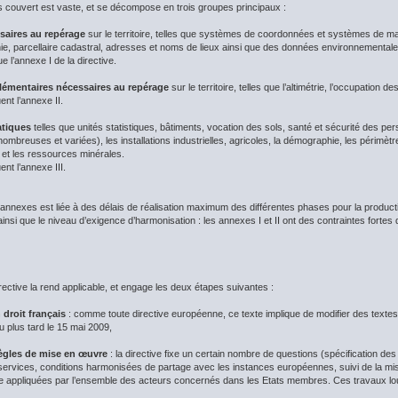
couvert est vaste, et se décompose en trois groupes principaux :
saires au repérage
sur le territoire, telles que systèmes de coordonnées et systèmes de ma
ie, parcellaire cadastral, adresses et noms de lieux ainsi que des données environnementales
 l’annexe I de la directive.
émentaires nécessaires au repérage
sur le territoire, telles que l’altimétrie, l’occupation de
nt l’annexe II.
atiques
telles que unités statistiques, bâtiments, vocation des sols, santé et sécurité des per
nombreuses et variées), les installations industrielles, agricoles, la démographie, les périmè
 et les ressources minérales.
nt l’annexe III.
is annexes est liée à des délais de réalisation maximum des différentes phases pour la prod
ainsi que le niveau d’exigence d’harmonisation : les annexes I et II ont des contraintes fortes
irective la rend applicable, et engage les deux étapes suivantes :
 droit français
: comme toute directive européenne, ce texte implique de modifier des textes l
 plus tard le 15 mai 2009,
règles de mise en œuvre
: la directive fixe un certain nombre de questions (spécification d
s services, conditions harmonisées de partage avec les instances européennes, suivi de la mis
re appliquées par l’ensemble des acteurs concernés dans les Etats membres. Ces travaux lou