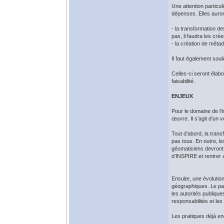
Une attention particu
dépenses. Elles auron
- la transformation d
pas, il faudra les crée
- la création de métad
Il faut également sou
Celles-ci seront éla
faisabilité.
ENJEUX
Pour le domaine de l’
œuvre. Il s’agit d’un
Tout d’abord, la tran
pas tous. En outre, l
géomaticiens devront 
d’INSPIRE et rentrer a
Ensuite, une évolutio
géographiques. Le par
les autorités publiqu
responsabilités et le
Les pratiques déjà en