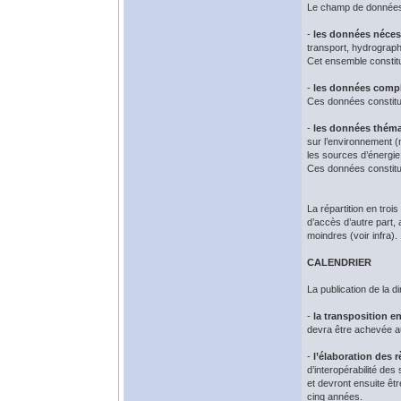
Le champ de données 
-
les données néces
transport, hydrograph
Cet ensemble constitue
-
les données compl
Ces données constitue
-
les données thém
sur l’environnement (
les sources d’énergie
Ces données constitue
La répartition en tro
d’accès d’autre part, 
moindres (voir infra).
CALENDRIER
La publication de la d
-
la transposition en
devra être achevée au
-
l’élaboration des 
d’interopérabilité de
et devront ensuite êt
cinq années.