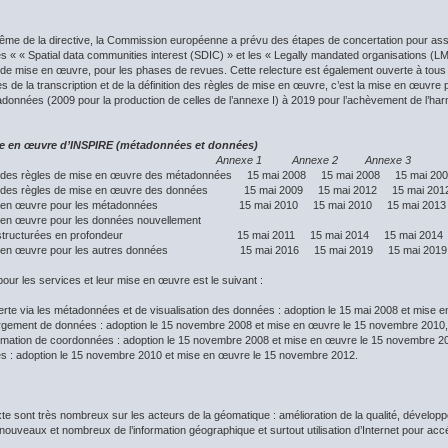
me de la directive, la Commission européenne a prévu des étapes de concertation pour assoc
 « « Spatial data communities interest (SDIC) » et les « Legally mandated organisations (LMO)
 de mise en œuvre, pour les phases de revues. Cette relecture est également ouverte à tous 
 de la transcription et de la définition des règles de mise en œuvre, c’est la mise en œuv
adonnées (2009 pour la production de celles de l’annexe I) à 2019 pour l’achèvement de l’har
ise en œuvre d’INSPIRE (métadonnées et données)
Annexe 1 Annexe 2 Annexe 3
ion des règles de mise en œuvre des métadonnées 15 mai 2008 15 mai 2008 15 mai 20
tion des règles de mise en œuvre des données 15 mai 2009 15 mai 2012 15 mai 201
a mise en œuvre pour les métadonnées 15 mai 2010 15 mai 2010 15 mai 2013
se en œuvre pour les données nouvellement
restructurées en profondeur 15 mai 2011 15 mai 2014 15 mai 2014
 mise en œuvre pour les autres données 15 mai 2016 15 mai 2019 15 mai 2019
 pour les services et leur mise en œuvre est le suivant :
rte via les métadonnées et de visualisation des données : adoption le 15 mai 2008 et mise 
argement de données : adoption le 15 novembre 2008 et mise en œuvre le 15 novembre 2010,
ormation de coordonnées : adoption le 15 novembre 2008 et mise en œuvre le 15 novembre 2
es : adoption le 15 novembre 2010 et mise en œuvre le 15 novembre 2012.
te sont très nombreux sur les acteurs de la géomatique : amélioration de la qualité, dével
ouveaux et nombreux de l’information géographique et surtout utilisation d’Internet pour ac