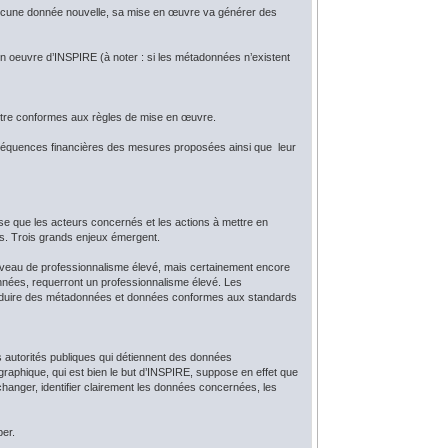
d’aucune donnée nouvelle, sa mise en œuvre va générer des
n oeuvre d’INSPIRE (à noter : si les métadonnées n’existent
 être conformes aux règles de mise en œuvre.
nséquences financières des mesures proposées ainsi que leur
use que les acteurs concernés et les actions à mettre en
ts. Trois grands enjeux émergent.
niveau de professionnalisme élevé, mais certainement encore
onnées, requerront un professionnalisme élevé. Les
e produire des métadonnées et données conformes aux standards
es autorités publiques qui détiennent des données
graphique, qui est bien le but d’INSPIRE, suppose en effet que
changer, identifier clairement les données concernées, les
per.