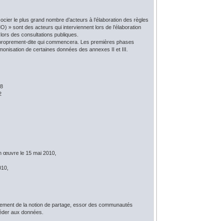
ier le plus grand nombre d’acteurs à l’élaboration des règles
 » sont des acteurs qui interviennent lors de l’élaboration
lors des consultations publiques.
re proprement-dite qui commencera. Les premières phases
monisation de certaines données des annexes II et III.
08
2
en œuvre le 15 mai 2010,
010,
oppement de la notion de partage, essor des communautés
céder aux données.