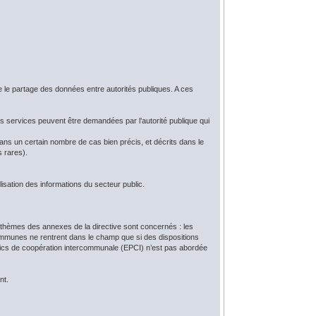
e le partage des données entre autorités publiques. A ces
 services peuvent être demandées par l’autorité publique qui
ns un certain nombre de cas bien précis, et décrits dans le
s rares).
isation des informations du secteur public.
thèmes des annexes de la directive sont concernés : les
communes ne rentrent dans le champ que si des dispositions
ublics de coopération intercommunale (EPCI) n’est pas abordée
nt.