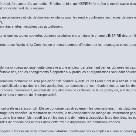
lière doit être accordée aux coûts. En effet, et bien qu’INSPIRE n’entraîne la numérisation 
t principalement deux origines :
es métadonnées et lots de données existants pour les rendre conformes aux règles de mise e
r),
onnées si elles n’existent pas actuellement.
ligner que les toutes nouvelles données produites entrant dans le champ d’INSPIRE devront
borées sous l’égide de la Commission en tenant compte d’études sur les avantages et les co
information géographique, cette directive a une ampleur certaine, tant par les données en ca
 véritable défi, car les changements à apporter aux pratiques et organisations sont conséquen
sformation technique ne sera pas aisée : de nombreux acteurs en France ont déjà atteint un 
es spécifications qui devront être appliquées, par exemple sur les métadonnées ou sur les d
produire, globalement, un effort de requalification de certaines de leurs pratiques, afin d
insi dans le monde de l’interopérabilité.
n culturelle est à accomplir. Elle ne concerne pas directement les géomaticiens, mais plutôt l
tage des données, la facilitation de l’accès, le développement de l’usage de l’information géo
es, dans leur ensemble, redéfinissent les moyens de mettre à disposition leurs données, les é
s rôles de chacun des acteurs dans cette mise à disposition, les conditions d’accès …
gagées à l’occasion de la convention d’Aarhus constituent des exemples à suivre et dévelop