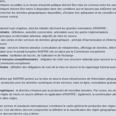
tions,
hiques recueillies à un niveau d’autorité publique doivent être mise en commun entre les autr
hiques doivent être mises à disposition dans des conditions qui ne fassent pas indûment obsta
 rechercher les données géographiques disponibles, d’évaluer leur adéquation et de connaître les
 vecteur central.
prend sept chapitres, dont les intitulés décrivent les grandes orientations d’INSPIRE :
énérales
: définitions, autorités concernées, articulation avec les autres réglementations
 principes et information attendue, objectifs de mise en oeuvre
é
des séries et des services de données géographiques : principe d’harmonisation et d’interop
 œuvre
seau
: services Internet attendus (consultation de métadonnées, affichage de données, tél
ulation avec le portail européen INSPIRE mis en place par la Commission européenne
onnées
: facilitation de l’accès, de l’utilisation et de l’échange
 et mesures complémentaires
: obligation de créer une structure nationale pour assurer la c
a Commission européenne
finales
: définition des obligations de suivi de la mise en œuvre et du rapportage triennal au
drées par INSPIRE portent sur la mise en œuvre d’une infrastructure de l’information géograp
: production pour les données numériques et les services, mise en ligne, consultation gratuit
raphiques
: la directive n’impose pas la production de nouvelles données. Par contre, les 
 règles de mises en œuvre définies en application d’INSPIRE ; également, la numérisation u
s dites règles,
les normes et standards internationaux constituent le cadre général de production des règle
tive. Ces dernières devront comprendre la définition et la classification des objets géograph
les devront décrire cinq critères :