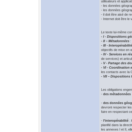
utilisateurs et applica
- les données géograp
- les données géograp
- il doit être aisé de
- Internet doit être le
Le texte lui-même com
- I - Dispositions g
- II – Métadonnées
:
- III - Interopérabilit
objectifs de mise en
- IV - Services en ré
de services) et artic
- V - Partage des d
- VI - Coordination
les contacts avec l
- VII – Dispositions 
Les obligations engen
-
des métadonnées
-
des données géog
devront respecter les
faire en respectant ce
-
l’interopérabilité
: 
planifié dans la direc
les annexes I et II, el