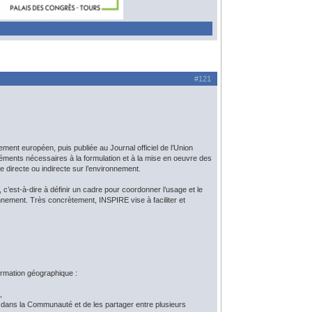
#121
ment européen, puis publiée au Journal officiel de l’Union
éléments nécessaires à la formulation et à la mise en oeuvre des
e directe ou indirecte sur l’environnement.
 c’est-à-dire à définir un cadre pour coordonner l’usage et le
nnement. Très concrètement, INSPIRE vise à faciliter et
nformation géographique :
,
s dans la Communauté et de les partager entre plusieurs