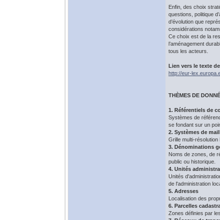
Enfin, des choix strat
questions, politique 
d’évolution que repré
considérations notamm
Ce choix est de la res
l’aménagement durable
tous les acteurs.
Lien vers le texte de
http://eur-lex.europa
THÈMES DE DONNÉ
1. Référentiels de 
Systèmes de référence
se fondant sur un poin
2. Systèmes de mai
Grille multi-résolutio
3. Dénominations 
Noms de zones, de rég
public ou historique.
4. Unités administra
Unités d'administrati
de l'administration loc
5. Adresses
Localisation des propr
6. Parcelles cadastr
Zones définies par le