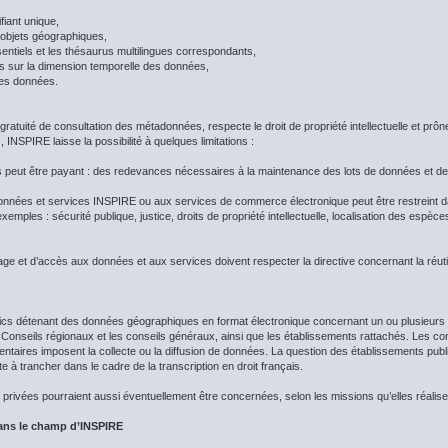
iant unique,
objets géographiques,
ntiels et les thésaurus multilingues correspondants,
sur la dimension temporelle des données,
es données.
atuité de consultation des métadonnées, respecte le droit de propriété intellectuelle et prôn
, INSPIRE laisse la possibilité à quelques limitations :
 peut être payant : des redevances nécessaires à la maintenance des lots de données et des
données et services INSPIRE ou aux services de commerce électronique peut être restreint da
exemples : sécurité publique, justice, droits de propriété intellectuelle, localisation des espèce
age et d’accès aux données et aux services doivent respecter la directive concernant la réutil
lics détenant des données géographiques en format électronique concernant un ou plusieurs 
es Conseils régionaux et les conseils généraux, ainsi que les établissements rattachés. Les 
mentaires imposent la collecte ou la diffusion de données. La question des établissements p
e à trancher dans le cadre de la transcription en droit français.
 privées pourraient aussi éventuellement être concernées, selon les missions qu’elles réalise
ans le champ d’INSPIRE