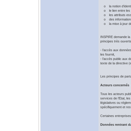
o la notion d’identif
o le lien entre les 
o les attributs esse
o des informations 
o la mise à jour d
INSPIRE demande la gr
principes très ouverts
- l’accès aux données
les fournit,
- l’accès public aux 
texte de la directive (
Les principes de part
Acteurs concernés
Tous les acteurs pub
services de l’Etat, l
législatives ou régle
spécifiquement et rest
Certaines entreprises
Données rentrant d