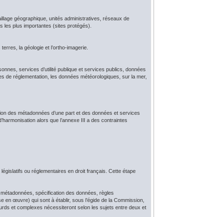
illage géographique, unités administratives, réseaux de
 les plus importantes (sites protégés).
s terres, la géologie et l’ortho-imagerie.
sonnes, services d’utilité publique et services publics, données
tres de réglementation, les données météorologiques, sur la mer,
uction des métadonnées d’une part et des données et services
 d’harmonisation alors que l’annexe III a des contraintes
égislatifs ou réglementaires en droit français. Cette étape
es métadonnées, spécification des données, règles
e en œuvre) qui sont à établir, sous l’égide de la Commission,
rds et complexes nécessiteront selon les sujets entre deux et