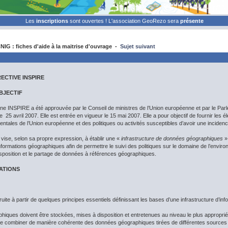
Les
inscriptions
sont ouvertes ! L'association GeoRezo sera
présente
IG : fiches d'aide à la maitrise d'ouvrage -
Sujet suivant
IRECTIVE INSPIRE
BJECTIF
ne INSPIRE a été approuvée par le Conseil de ministres de l’Union européenne et par le Parle
25 avril 2007. Elle est entrée en vigueur le 15 mai 2007. Elle a pour objectif de fournir les 
entales de l’Union européenne et des politiques ou activités susceptibles d’avoir une incidenc
e vise, selon sa propre expression, à établir une «
infrastructure de données géographiques
»,
ormations géographiques afin de permettre le suivi des politiques sur le domaine de l’enviro
isposition et le partage de données à références géographiques.
ATIONS
ruite à partir de quelques principes essentiels définissant les bases d’une infrastructure d’i
hiques doivent être stockées, mises à disposition et entretenues au niveau le plus approprié
le de combiner de manière cohérente des données géographiques tirées de différentes source