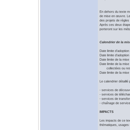
En dehors du texte mê
de mise en œuvre. Les
des projets de règles
Après ces deux étapes
porteront sur les mét
Calendrier de la m
Date limite d’adopt
Date limite d’adop
Date limite de l
Date limite de la mi
collectées ou 
Date limite de la
Le calendrier détaillé
- services de découve
- services de téléch
- services de transf
- chaînage de servic
IMPACTS
Les impacts de ce tex
thématiques, usages n