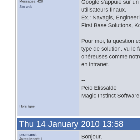
Google s'appuie sur un 
Messages: 428
Site web
utilisateurs finaux.
Ex.: Navagis, Engineer
First Base Solutions, 
Pour moi, la question e
type de solution, vu le 
onéreuses comme notre 
en intranet.
--
Peio Elissalde
Magic Instinct Software
Hors ligne
Thu 14 January 2010 13:58
promanet
Bonjour,
Juste Inscrit !