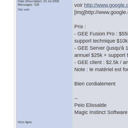
Date d'inscription: 23 Jul 2006
voir
http://www.google.c
Messages: 428
Site web
[img]http://www.google.
Prix :
- GEE Fusion Pro : $55
support technique $10k
- GEE Server (jusqu'à 1
annuel $25k + support 
- GEE client : $2.5k / a
Note : le matériel est 
Bien cordialement
--
Peio Elissalde
Magic Instinct Software
Hors ligne