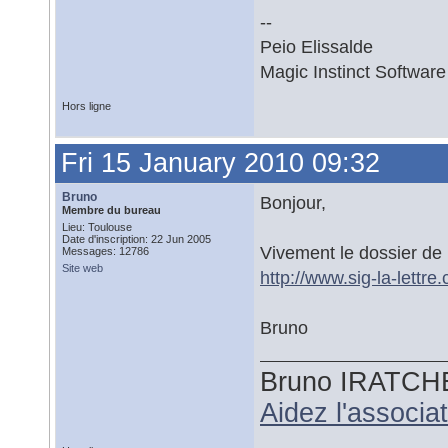
--
Peio Elissalde
Magic Instinct Software
Hors ligne
Fri 15 January 2010 09:32
Bruno
Bonjour,
Membre du bureau
Lieu: Toulouse
Date d'inscription: 22 Jun 2005
Vivement le dossier d
Messages: 12786
Site web
http://www.sig-la-lettr
Bruno
Bruno IRATCH
Aidez l'associ