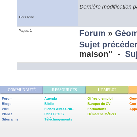
Dernière modification p
Hors ligne
Pages:
1
Forum
»
Géom
Sujet précéde
maison" -
Su
COMMUNAUTÉ
RESSOURCES
L'EMPLOI
Forum
Agenda
Offres d'emploi
Geo-
Blogs
Biblio
Banque de CV
Geo
Wiki
Fiches AMO-CNIG
Formations
Appe
Planet
Paris PCGIS
Démarche Métiers
Sites amis
Téléchargements