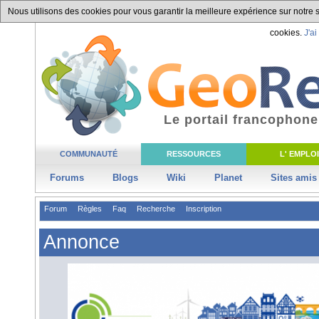
Nous utilisons des cookies pour vous garantir la meilleure expérience sur notre si
cookies.
J'ai
Le portail francophone
COMMUNAUTÉ
RESSOURCES
L' EMPLOI
Forums
Blogs
Wiki
Planet
Sites amis
Forum
Règles
Faq
Recherche
Inscription
Annonce