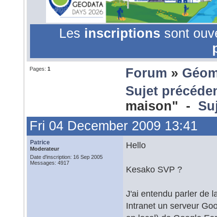
Les
inscriptions
sont ouv
Pages:
1
Forum
»
Géom
Sujet précéde
maison" -
Su
Fri 04 December 2009 13:41
Patrice
Hello
Moderateur
Date d'inscription: 16 Sep 2005
Messages: 4917
Kesako SVP ?
J'ai entendu parler de l
Intranet un serveur Goo