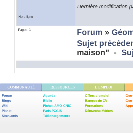
Dernière modification p
Hors ligne
Pages:
1
Forum
»
Géom
Sujet précéde
maison" -
Su
COMMUNAUTÉ
RESSOURCES
L'EMPLOI
Forum
Agenda
Offres d'emploi
Geo-
Blogs
Biblio
Banque de CV
Geo
Wiki
Fiches AMO-CNIG
Formations
Appe
Planet
Paris PCGIS
Démarche Métiers
Sites amis
Téléchargements