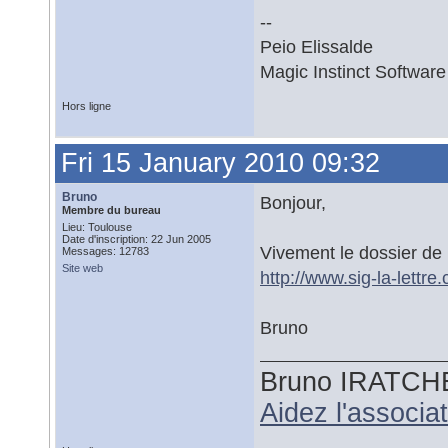
--
Peio Elissalde
Magic Instinct Software
Hors ligne
Fri 15 January 2010 09:32
Bruno
Bonjour,
Membre du bureau
Lieu: Toulouse
Date d'inscription: 22 Jun 2005
Vivement le dossier d
Messages: 12783
Site web
http://www.sig-la-lettr
Bruno
Bruno IRATCH
Aidez l'associ