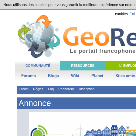
Nous utilisons des cookies pour vous garantir la meilleure expérience sur notre si
cookies.
J'ai
Le portail francophone
COMMUNAUTÉ
RESSOURCES
L' EMPLOI
Forums
Blogs
Wiki
Planet
Sites amis
Forum
Règles
Faq
Recherche
Inscription
Annonce