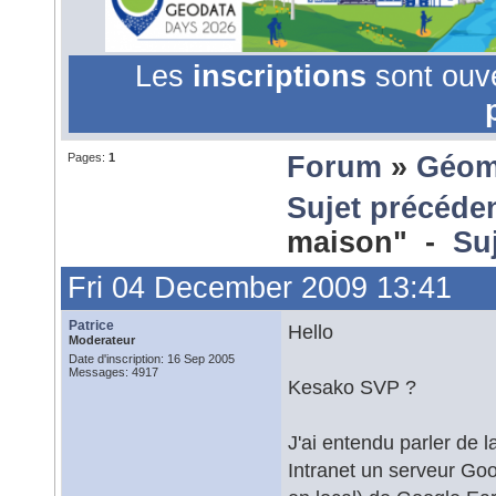
Les
inscriptions
sont ouv
Pages:
1
Forum
»
Géom
Sujet précéde
maison" -
Su
Fri 04 December 2009 13:41
Patrice
Hello
Moderateur
Date d'inscription: 16 Sep 2005
Messages: 4917
Kesako SVP ?
J'ai entendu parler de l
Intranet un serveur Goo