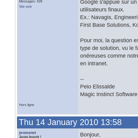
Google s'appuie sur un 
Messages: 428
Site web
utilisateurs finaux.
Ex.: Navagis, Engineer
First Base Solutions, 
Pour moi, la question e
type de solution, vu le 
onéreuses comme notre 
en intranet.
--
Peio Elissalde
Magic Instinct Software
Hors ligne
Thu 14 January 2010 13:58
promanet
Bonjour,
Juste Inscrit !