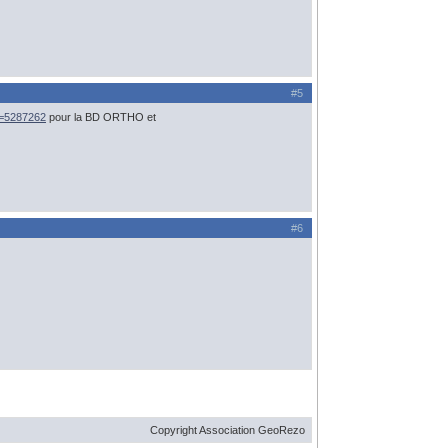
#5
oc=5287262
pour la BD ORTHO et
#6
Copyright Association GeoRezo