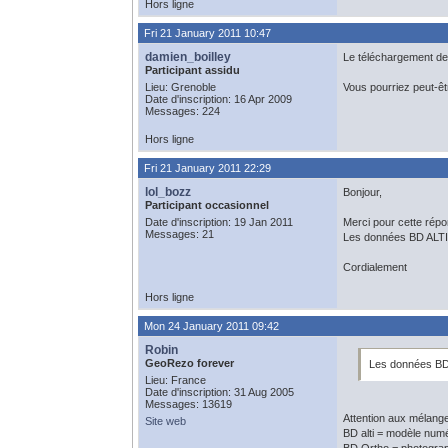
Hors ligne
Fri 21 January 2011 10:47
damien_boilley
Le téléchargement des
Participant assidu
Lieu: Grenoble
Vous pourriez peut-ê
Date d'inscription: 16 Apr 2009
Messages: 224
Hors ligne
Fri 21 January 2011 22:29
lol_bozz
Bonjour,
Participant occasionnel
Date d'inscription: 19 Jan 2011
Merci pour cette répo
Messages: 21
Les données BD ALTI 
Cordialement
Hors ligne
Mon 24 January 2011 09:42
Robin
GeoRezo forever
Les données BD 
Lieu: France
Date d'inscription: 31 Aug 2005
Messages: 13619
Attention aux mélange
Site web
BD alti = modèle numé