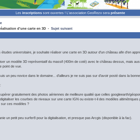
Les
inscriptions
sont ouvertes ! L'association GeoRezo sera
présente
e
alisation d'une carte en 3D -
Sujet suivant
études universitaire, je souhaite réaliser une carte en 3D autour d'un château afin d'en appr
iser un modèle 3D représentatif du massif (400m de coté) avec le château dessus, mais auss
 point de vue.
is un peu novice dans le domaine... d'ailleurs je ne suis pas sur d'avoir posté dans la bonn
:
récupérer gratuitement des photos aériennes de meilleure qualité que celles googleearth/géopo
 digitaliser les courbes de niveaux sur une carte IGN ou existe-t-il des modèles altimétriques pr
 sur ces modèles ?
ie un petit peu surfer8 pour la digitalisation, et presque pas Arcgis (disponible à la fac).