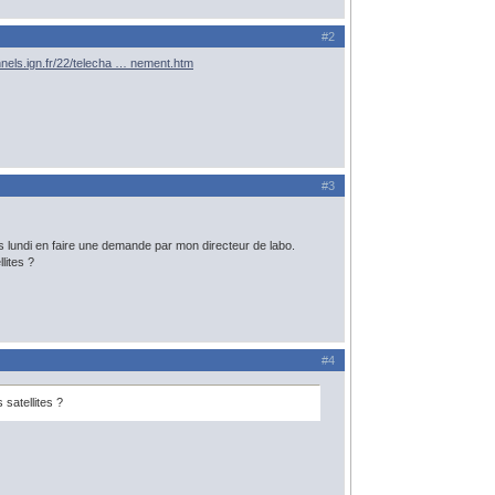
#2
onnels.ign.fr/22/telecha … nement.htm
#3
ès lundi en faire une demande par mon directeur de labo.
lites ?
#4
satellites ?