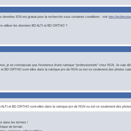
 données IGN est gratuit pour la recherche sous certaines conditions : voir
http://professi
tre utiliser les données BD ALTI et BD ORTHO ?
nse, je ne connaissais pas l'existence d'une rubrique "professionnels" chez l'IGN. Je vais d
et BD ORTHO sont-elles dans la rubrique pro de l'IGN ou est-ce seulement des photos satel
ALTI et BD ORTHO sont-elles dans la rubrique pro de l'IGN ou est-ce seulement des photos 
s dans les termes !
rique de terrain.