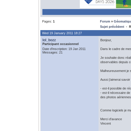
Pages:
1
Forum
»
Géomatiqu
Sujet précédent
- Ré
Wed 19 January 2011 18:27
lol_bozz
Bonjour,
Participant occasionnel
Date d'inscription: 19 Jan 2011
Dans le cadre de mes 
Messages: 21
Je souhaite donc réal
observables depuis ce
Malheureusement je su
Aussi j'aimerai savoir 
- est-il possible de 
- est-il nécessaire de
des photos aériennes
Comme logiciels je man
Merci d'avance
Vincent