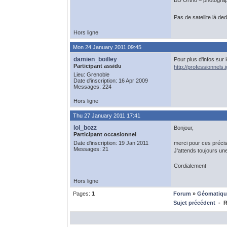
BD Ortho = photograph
Pas de satellite là d
Hors ligne
Mon 24 January 2011 09:45
damien_boilley
Pour plus d'infos sur 
Participant assidu
http://professionnel
Lieu: Grenoble
Date d'inscription: 16 Apr 2009
Messages: 224
Hors ligne
Thu 27 January 2011 17:41
lol_bozz
Bonjour,
Participant occasionnel
Date d'inscription: 19 Jan 2011
merci pour ces précisi
Messages: 21
J'attends toujours un
Cordialement
Hors ligne
Pages:
1
Forum
»
Géomatiqu
Sujet précédent
- Ré