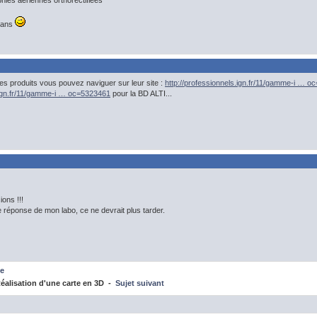
ies aériennes orthorectifiées
edans
les produits vous pouvez naviguer sur leur site :
http://professionnels.ign.fr/11/gamme-i … 
s.ign.fr/11/gamme-i … oc=5323461
pour la BD ALTI...
ons !!!
e réponse de mon labo, ce ne devrait plus tarder.
e
alisation d'une carte en 3D -
Sujet suivant